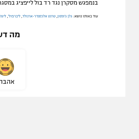
בנמפגש מסקרן נגד רד בול לייפציג במסגר
עוד באותו נושא:
גלן ג'ונסון
,
טרנט אלכסנדר-ארנולד
,
ליברפול'
,
ליגה 
מה דע
אהבת