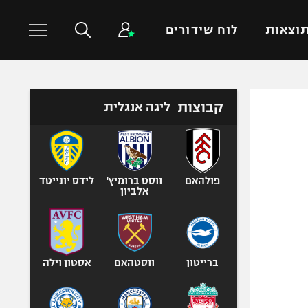
וצאות
לוח שידורים
כדורסל עולמי
ענפים נוספים
קבוצות
ליגה אנגלית
NBA
טניס
יורוליג
כדוריד
יורוקאפ
כדורעף
פולהאם
ווסט ברומיץ'
לידס יונייטד
אלביון
שחייה
ג'ודו
אגרוף
ספורט אולימפי
ברייטון
ווסטהאם
אסטון וילה
UFC
היאבקות WWE