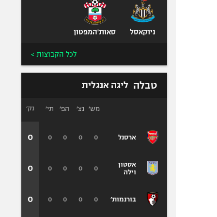
ניוקאסל
סאות'המפטון
לכל הקבוצות >
טבלה
ליגה אנגלית
מש׳
נצ׳
הפ׳
תי׳
נק׳
0
0
0
0
0
ארסנל
אסטון
0
0
0
0
0
וילה
0
0
0
0
0
בורנמות׳