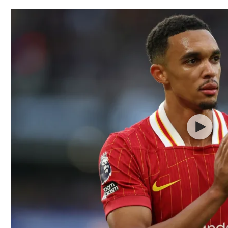
תל אביב
ליגה סינית
חיפה
ליגה ברזילאית
באר שבע
ליגות נוספות
תניה
דה