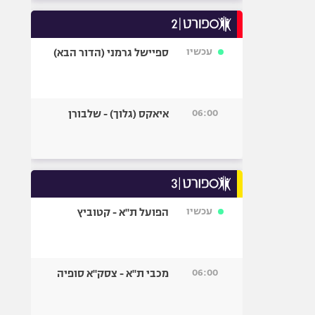
עכשיו
ספיישל גרמני (הדור הבא)
06:00
איאקס (גלוך) - שלבורן
עכשיו
הפועל ת"א - קטוביץ
06:00
מכבי ת"א - צסק"א סופיה