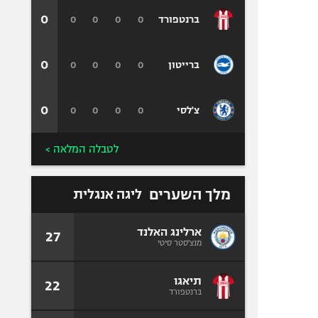
0
0
0
0
0
ברנטפורד
0
0
0
0
0
ברייטון
0
0
0
0
0
צ'לסי
לטבלה המלאה >
מלך השערים
ליגה אנגלית
ארלינג האלנד
27
מנצ'סטר סיטי
תיאגו
22
ברנטפורד