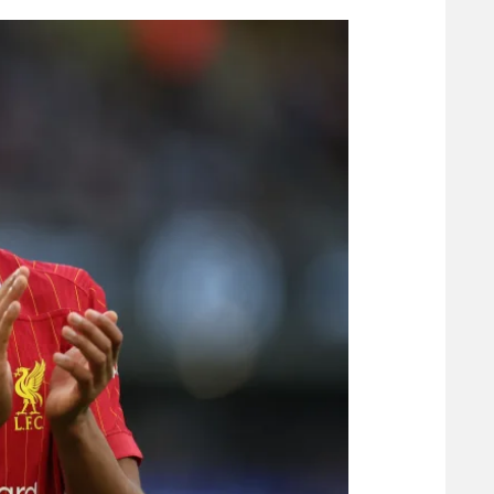
הפועל 
תקנון משתתפים וזוכים בפרסים
הפועל 
תקנון עבור פעילות אלקטרה
הפועל 
תקנון עבור פעילות ספורט 1 – "מרלן"
מכבי נ
טניס
בני יהו
גיימינג E-Sports
תנאי שימוש
מדיניות פרטיות
תקנון פעילות ספורט 1
רשיון להקרנה פומבית לבית עסק
הצטרפות לחבילת הערוצים
לוח דרושים – ג'ובנט
תגיות
המגזין