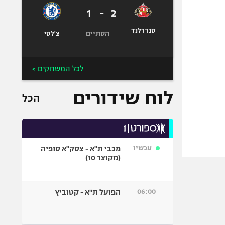
1
-
2
סנדרלנד
הסתיים
צ'לסי
לכל המשחקים >
לוח שידורים
הכל
עכשיו
מכבי ת"א - צסק"א סופיה
(מקוצר 10)
06:00
הפועל ת"א - קטוביץ