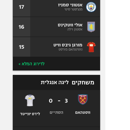
אנטוני סמניו
17
מנצ'סטר סיטי
אולי ווטקינס
16
אסטון וילה
מורגן גיבס וויט
15
נוטינגהאם פורסט
לדירוג המלא >
משחקים
ליגה אנגלית
0
-
3
הסתיים
ווסטהאם
לידס יונייטד