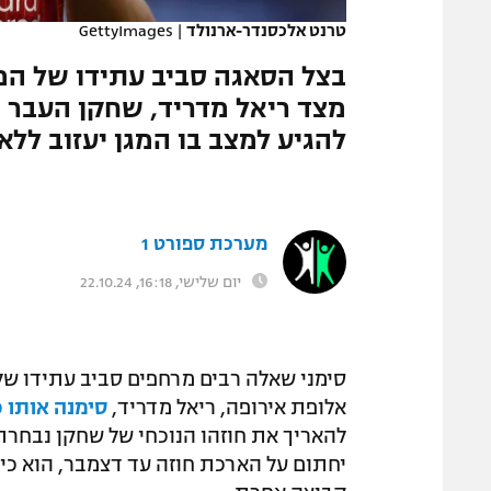
טרנט אלכסנדר-ארנולד
|
GettyImages
בצל הסאגה סביב עתידו של המג
מצד ריאל מדריד, שחקן העבר של
להגיע למצב בו המגן יעזוב ללא
מערכת ספורט 1
יום שלישי, 16:18, 22.10.24
סימני שאלה רבים מרחפים סביב עתידו של 
אלופת אירופה, ריאל מדריד,
סימנה אותו 
יחתום על הארכת חוזה עד דצמבר, הוא כיד