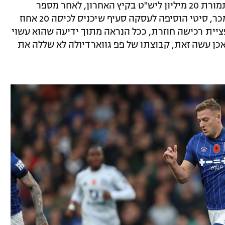
דלאפ נמכר על ידי סיטי לאיפסוויץ' טאוון תמורת 20 מיליון ליש"ט בקיץ האחרון, לאחר מספר
השאלות לקבוצות בצ'מפיונשיפ. בעת שנמכר, סיטי הוסיפה לעסקה סעיף שיכניס לכיסה 20 אחוז
ציית רכישה חוזרת, ככל הנראה מתוך ידיעה שהוא עשוי
א אכן עשה זאת, קבוצתו של פפ גווארדיולה לא שללה את