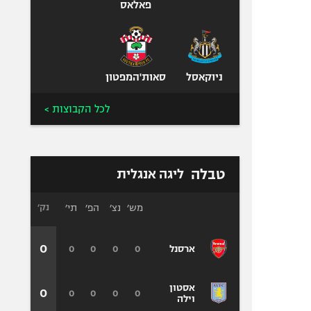
פאלאס
ניוקאסל
סאות'המפטון
לכל הקבוצות >
טבלה
ליגה אנגלית
מש׳
נצ׳
הפ׳
תי׳
נק׳
0
0
0
0
0
ארסנל
אסטון
0
0
0
0
0
וילה