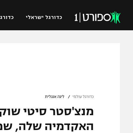
כדורגל ישראלי
כדורגל
VOD
כדורג
רץ ברשת
ליגת ה
ליגה ל
תוצאות
גביע הט
לוח שידורים
ליגיונר
ברחבה
/
גביע ה
כדורגל עולמי
ליגה אנגלית
נבחרת 
מנצ'סטר סיטי שוק
"מעל הליגה" – פודקאסט
מכבי ח
"מחצית בשכונה" – פודקאסט
האקדמיה שלה, שמחו
בית"ר י