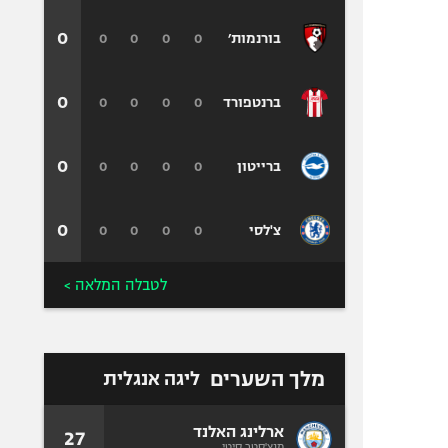
0
0
0
0
0
בורנמות׳
0
0
0
0
0
ברנטפורד
0
0
0
0
0
ברייטון
0
0
0
0
0
צ'לסי
לטבלה המלאה >
מלך השערים
ליגה אנגלית
ארלינג האלנד
27
מנצ'סטר סיטי