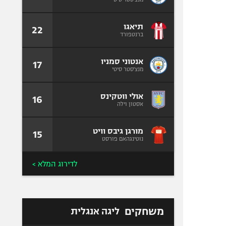
תיאגו
22
ברנטפורד
אנטוני סמניו
17
מנצ'סטר סיטי
אולי ווטקינס
16
אסטון וילה
מורגן גיבס וויט
15
נוטינגהאם פורסט
לדירוג המלא >
משחקים
ליגה אנגלית