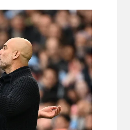
משתתפים וזוכים בפרסים
מכבי ת
הפועל 
תקנון משתתפים וזוכים בפרסים
הפועל 
תקנון עבור פעילות אלקטרה
הפועל 
תקנון עבור פעילות ספורט 1 – "מרלן"
מכבי נ
טניס
בני יהו
גיימינג E-Sports
תנאי שימוש
מדיניות פרטיות
תקנון פעילות ספורט 1
רשיון להקרנה פומבית לבית עסק
הצטרפות לחבילת הערוצים
לוח דרושים – ג'ובנט
תגיות