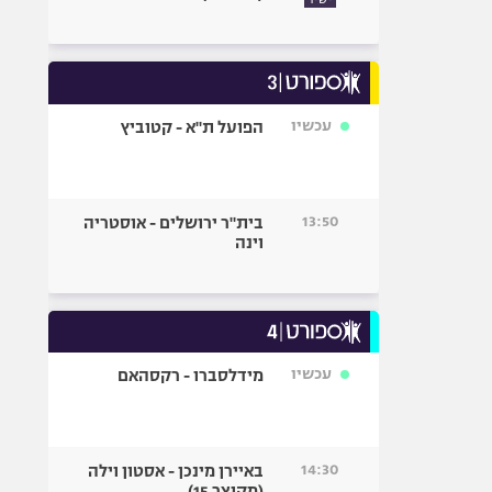
עכשיו
הפועל ת"א - קטוביץ
13:50
בית"ר ירושלים - אוסטריה
וינה
עכשיו
מידלסברו - רקסהאם
14:30
באיירן מינכן - אסטון וילה
(מקוצר 15)