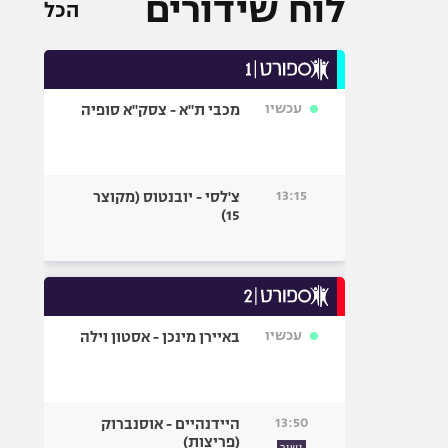
לוח שידורים
הכל
עכשיו
מכבי ת"א - צסק"א סופיה
13:15
צ'לסי - יובנטוס (מקוצר
15)
עכשיו
באיירן מינכן - אסטון וילה
13:50
היידנהיים - אוסנברוק
(פריצות)
ישיר