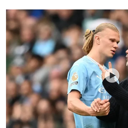
ל אביב
ליגה טורקית
תל אביב
ליגה סינית
חיפה
ליגה ברזילאית
באר שבע
ליגות נוספות
תניה
דה