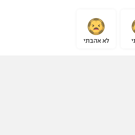
י
לא אהבתי