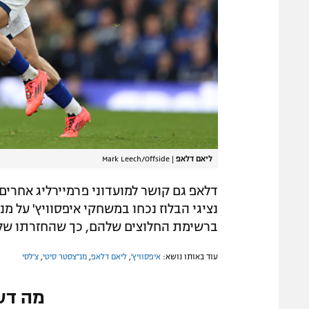
ליאם דלאפ
|
Mark Leech/Offside
דלאפ גם קושר למועדוני פרמיירליג אחרים
נציגי הבלוז נכחו במשחקי איפסוויץ' על מ
ברשימת החלוצים שלהם, כך שהחזרתו של ה
עוד באותו נושא:
איפסוויץ'
,
ליאם דלאפ
,
מנ''צסטר סיטי
,
צ'לסי
מה דע