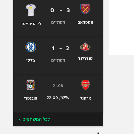
0
-
3
הסתיים
ווסטהאם
לידס יונייטד
1
-
2
סנדרלנד
הסתיים
צ'לסי
21.08
שישי, 22:00
ארסנל
קובנטרי
לכל המשחקים >