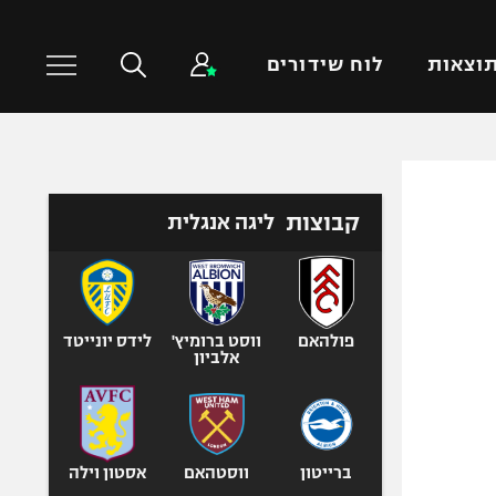
וצאות
לוח שידורים
כדורסל עולמי
ענפים נוספים
קבוצות
ליגה אנגלית
NBA
טניס
יורוליג
כדוריד
יורוקאפ
כדורעף
שחייה
פולהאם
ווסט ברומיץ'
לידס יונייטד
אלביון
ג'ודו
אגרוף
ספורט אולימפי
UFC
ברייטון
ווסטהאם
אסטון וילה