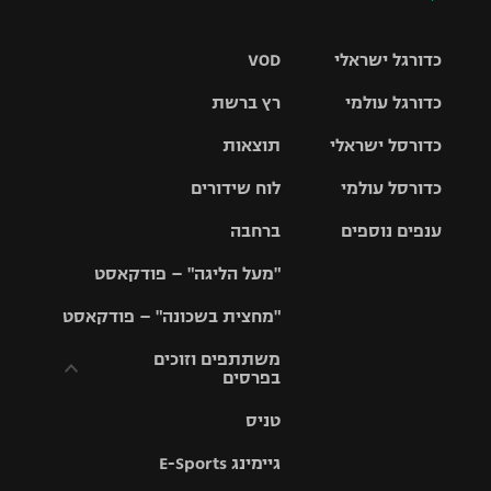
כדורגל ישראלי
VOD
כדורגל עולמי
רץ ברשת
ליגת העל
כדורסל ישראלי
תוצאות
ליגת
ליגה לאומית
האלופות
כדורסל עולמי
לוח שידורים
ליגת ווינר
סל
גביע הטוטו
ענפים נוספים
ברחבה
ליגה
NBA
אירופית
"מעל הליגה" – פודקאסט
ליגה לאומית
ליגיונרים
טניס
יורוליג
ליגה אנגלית
"מחצית בשכונה" – פודקאסט
כדורסל נשים
גביע המדינה
כדוריד
יורוקאפ
ליגה גרמנית
משתתפים וזוכים
בפרסים
מכבי תל
נבחרת
כדורעף
אביב
ישראל
ליגה
טניס
ספרדית
תקנון משתתפים
שחייה
הפועל חולון
מכבי חיפה
וזוכים בפרסים
גיימינג E-Sports
ליגה