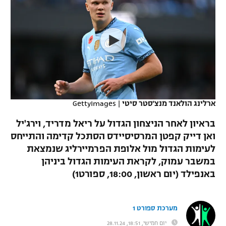
כדורסל נשים
נבחרת ישראל
יורוליג
ליגה ספרדית
טניס
VOD
מכבי תל אביב
מכבי חיפה
יורוקאפ
ליגה איטלקית
כדוריד
הפועל חולון
בית"ר ירושלים
רץ ברשת
ליגה צרפתית
כדורעף
הפועל ירושלים
מכבי תל אביב
ליגה הולנדית
שחייה
תוצאות
ארלינג הולאנד מנצ'סטר סיטי
|
GettyImages
דני אבדיה
הפועל תל אביב
ליגה טורקית
בראיון לאחר הניצחון הגדול על ריאל מדריד, וירג'יל
ג'ודו
הפועל חיפה
ואן דייק קפטן המרסיסיידס הסתכל קדימה והתייחס
לוח שידורים
ליגה סינית
לעימות הגדול מול אלופת הפרמיירליג שנמצאת
אגרוף
הפועל באר שבע
במשבר עמוק, לקראת העימות הגדול ביניהן
ליגה ברזילאית
ברחבה
באנפילד (יום ראשון, 18:00, ספורט1)
ספורט אולימפי
מכבי נתניה
ליגות נוספות
UFC
"מעל הליגה" – פודקאסט
בני יהודה
מערכת ספורט 1
היאבקות WWE
יום חמישי, 18:51, 28.11.24