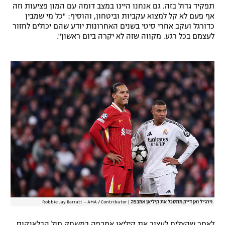
תפקיד גדול בזה. גם אנחנו היינו במצב דומה עם המון פציעות וזה
רשיון להקרנה פומבית לבית עסק
אף פעם לא קל למצוא עקביות וביטחון, והוסיף: "כל מי שמבין
כדורגל ועקב אחרי סיטי בשנים האחרונות יודע שהם יכולים לחזור
לעצמם בכל רגע. מקווה שזה לא יקרה ביום ראשון".
הצטרפות לחבילת הערוצים
לוח דרושים – ג'ובנט
תגיות
המגזין
וירג'יל ואן דייק מתסכל את קיליאן אמבפה
|
Robbie Jay Barratt – AMA / Contributor
לאחר שהצליח לעצור את קיליאן אמבפה במשחק מול הבלאנקוס