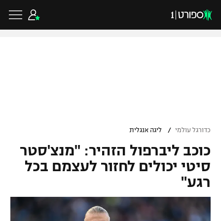
כדורגל ישראלי
ליגת העל
כדורגל עולמי
/
כדורגל עולמי
ליגה אנגלית
ליגה לאומית
כוכב ליברפול הזהיר: "מנצ'סטר
ליגת האלופות
כדורסל ישראלי
גביע הטוטו
סיטי יכולים לחזור לעצמם בכל
ליגה אירופית
רגע"
ליגת ווינר סל
ליגיונרים
כדורסל עולמי
ליגה אנגלית
ליגה לאומית
גביע המדינה
NBA
ליגה גרמנית
ענפים נוספים