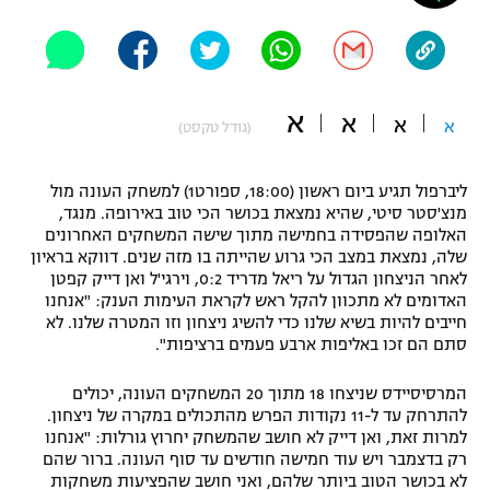
"מחצית בשכונה" – פודקאסט
אופניים
ספורט מוטורי
משתתפים וזוכים בפרסים
א
א
א
א
(גודל טקסט)
כדורמים
תקנון משתתפים וזוכים בפרסים
טניס
ליברפול תגיע ביום ראשון (18:00, ספורט1) למשחק העונה מול
פוטבול אמריקאי NFL
מנצ'סטר סיטי, שהיא נמצאת בכושר הכי טוב באירופה. מנגד,
תקנון עבור פעילות אלקטרה
האלופה שהפסידה בחמישה מתוך שישה המשחקים האחרונים
גיימינג E-Sports
בייסבול MLB
שלה, נמצאת במצב הכי גרוע שהייתה בו מזה שנים. דווקא בראיון
תקנון עבור פעילות ספורט 1 – "מרלן"
לאחר הניצחון הגדול על ריאל מדריד 0:2, וירגי'ל ואן דייק קפטן
האדומים לא מתכוון להקל ראש לקראת העימות הענק: "אנחנו
ספורט אתגרי ואקסטרים
חייבים להיות בשיא שלנו כדי להשיג ניצחון וזו המטרה שלנו. לא
תנאי שימוש
סתם הם זכו באליפות ארבע פעמים ברציפות".
אומנויות לחימה
המרסיסיידס שניצחו 18 מתוך 20 המשחקים העונה, יכולים
מדיניות פרטיות
גיימינג E-Sports
להתרחק עד ל-11 נקודות הפרש מהתכולים במקרה של ניצחון.
למרות זאת, ואן דייק לא חושב שהמשחק יחרוץ גורלות: "אנחנו
רק בדצמבר ויש עוד חמישה חודשים עד סוף העונה. ברור שהם
תקנון פעילות ספורט 1
לא בכושר הטוב ביותר שלהם, ואני חושב שהפציעות משחקות