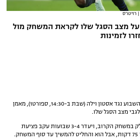
רויטרס
ן על מצב הסגל שלו לקראת המשחק מול
זרו לזמינות
במסיבת עיתונאים לקראת המשחק בסוף השבוע נגד אסטון וילה (שבת ב-14:30, ספורט1), מאמן
לגבי מצב הסגל שלו.
גווארדיולה הודיע כי רובן דיאס לא יקח חלק במשחק הקרוב, ויעדר 3-4 שבועות עקב פציעת
שריר: "נגד יונייטד הוא הרגיש משהו אחרי 75 דקות, אבל הוא והחליט להמשיך עד סוף המשחק.