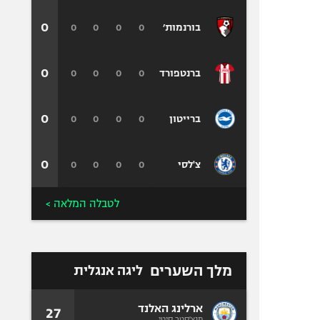
0
0
0
0
0
בורנמות׳
0
0
0
0
0
ברנטפורד
0
0
0
0
0
ברייטון
0
0
0
0
0
צ'לסי
לטבלה המלאה >
מלך השערים
ליגה אנגלית
ארלינג האלנד
27
מנצ'סטר סיטי