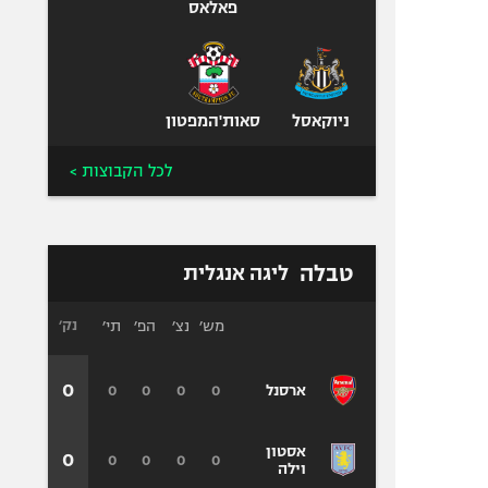
פאלאס
ניוקאסל
סאות'המפטון
לכל הקבוצות >
טבלה
ליגה אנגלית
מש׳
נצ׳
הפ׳
תי׳
נק׳
0
0
0
0
0
ארסנל
אסטון
0
0
0
0
0
וילה