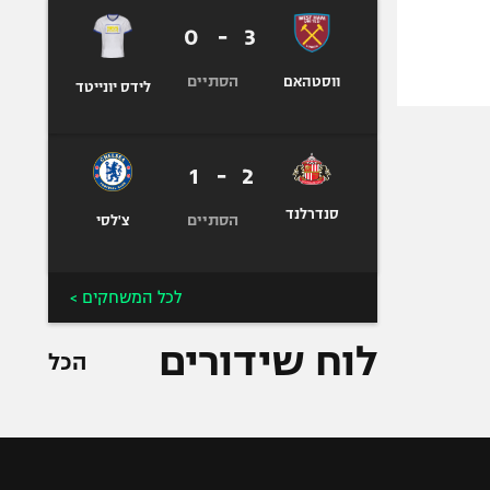
0
-
3
הסתיים
ווסטהאם
לידס יונייטד
1
-
2
סנדרלנד
הסתיים
צ'לסי
לכל המשחקים >
לוח שידורים
הכל