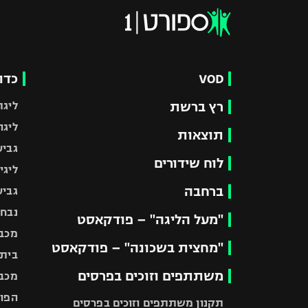
VOD
כדו
רץ ברשת
ליגת
ליגה
תוצאות
גביע
לוח שידורים
ליגי
ברחבה
גביע
נבחר
"מעל הליגה" – פודקאסט
מכבי
"מחצית בשכונה" – פודקאסט
בית"
משתתפים וזוכים בפרסים
מכבי
הפוע
תקנון משתתפים וזוכים בפרסים