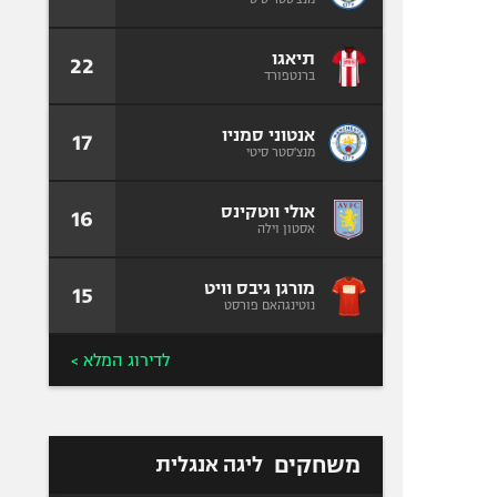
תיאגו
22
ברנטפורד
אנטוני סמניו
17
מנצ'סטר סיטי
אולי ווטקינס
16
אסטון וילה
מורגן גיבס וויט
15
נוטינגהאם פורסט
לדירוג המלא >
משחקים
ליגה אנגלית