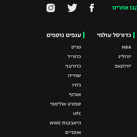
בו אחרינו
כדורסל עולמי
ענפים נוספים
NBA
טניס
יורוליג
כדוריד
יורוקאפ
כדורעף
שחייה
ג'ודו
אגרוף
ספורט אולימפי
UFC
היאבקות WWE
אופניים