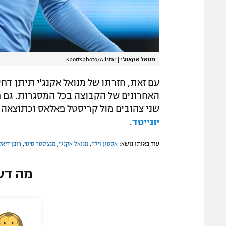
מנואל אקאנג'י
|
Sportsphoto/Allstar
עם זאת, חזרתו של מנואל אקנג'י תיתן ד
האחרונים של הקבוצה בכל המסגרות. גם ח
שני צהובים מול קריסטל פאלאס וכתוצאה 
יונייטד
.
עוד באותו נושא:
אסטון וילה
,
מנואל אקנג'י
,
מנצ'סטר סיטי
,
רובן דיאס
מה דע