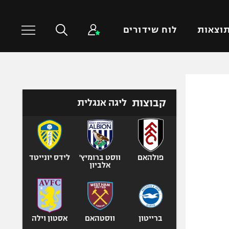
וצאות
לוח שידורים
כדורסל עולמי
ענפים נוספים
קבוצות
ליגה אנגלית
NBA
טניס
יורוליג
כדוריד
יורוקאפ
כדורעף
שחייה
פולהאם
ווסט ברומיץ'
לידס יונייטד
אלביון
ג'ודו
אגרוף
ספורט אולימפי
UFC
ברייטון
ווסטהאם
אסטון וילה