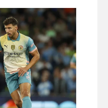
משתתפים וזוכים בפרסים
מכבי ת
הפועל 
תקנון משתתפים וזוכים בפרסים
הפועל 
תקנון עבור פעילות אלקטרה
הפועל 
תקנון עבור פעילות ספורט 1 – "מרלן"
מכבי נ
טניס
בני יהו
גיימינג E-Sports
תנאי שימוש
מדיניות פרטיות
תקנון פעילות ספורט 1
רשיון להקרנה פומבית לבית עסק
הצטרפות לחבילת הערוצים
לוח דרושים – ג'ובנט
תגיות