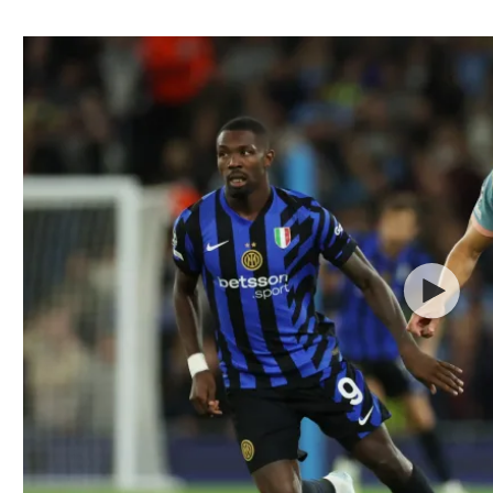
ל אביב
ליגה טורקית
תל אביב
ליגה סינית
חיפה
ליגה ברזילאית
באר שבע
ליגות נוספות
תניה
דה