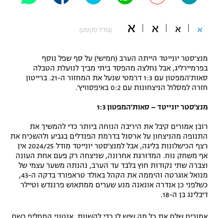
"מחצית בשכונה" – פודקאסט
אופניים
א
א
א
א
(גודל טקסט)
ספורט מוטורי
משתתפים וזוכים בפרסים
מנצ'סטר יונייטד הייתה הערב (חמישי) על סף שפל נוסף
כדורמים
בפרמיירליג, אבל נחלצה מהפסד ביתי מביך לנועלת הטבלה
תקנון משתתפים וזוכים בפרסים
סאות'המפטון עם 1:3 דרמטי שנעל את המחזור ה-21. ברייטון
טניס
חזרה למסלול הניצחונות עם 0:2 באיפסוויץ'.
פוטבול אמריקאי NFL
תקנון עבור פעילות אלקטרה
מנצ'סטר יונייטד – סאות'המפטון 1:3
גיימינג E-Sports
בייסבול MLB
תקנון עבור פעילות ספורט 1 – "מרלן"
רובן אמורים קיבל את היריבה הנוחה ביותר כדי להמשיך את
התנופה מהניצחון על ארסנל בדרמת הפנדלים בגביע ולהשכיח את
ספורט אתגרי ואקסטרים
תנאי שימוש
רצף הכישלונות בליגה, אבל למנצ'סטר יונייטד מודל 2024/25 אין
אף משחק נוח. המדורגת אחרונה, שניצחה רק פעם אחת העונה
אומנויות לחימה
וצברה שתי נקודות חוץ בלבד עד הערב, נהנתה משער עצמי של
מנואל אוגרטה והיממה את הקהל באולד טראפורד בדקה ה-43,
מדיניות פרטיות
גיימינג E-Sports
כשלפני כן אנדרה אונאנה מנע שערים ממתאוש פרננדש וטיילר
דיבלינג בן ה-18.
תקנון פעילות ספורט 1
אמורים שלח את כל מה שיש לו כדי להשוות, אנטוני המחליף רשם