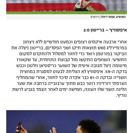
המושיע. אמאד דיאלו
|
רויטרס
איפסוויץ' – ברייטון 2:0
אחרי ארבעה איקסים רצופים וכמעט חודשיים ללא ניצחון
בפרמיירליג (שש תוצאות תיקו ושני הפסדים), ברייטון ניצלה את
הביקור בפורטמן רואד כדי לחזור למסלול ולהתקדם למקום
התשיעי. השחפים התקשו מול קבוצת התחתית, עד שקאורו
מיטומה ניצל תגובה איטית של השוער כריסטיאן וולטון וכבש
בדקה ה-59. איפסוויץ לא הצליחה לבעוט למסגרת במחצית
השנייה ובדקה ה-81 כבר איבדה סיכוי לחזור, אחרי שהמחליף
הצרפתי ז'ורז'יניו רוטר כבש מתוך ערבובייה ברחבה את שער
הליגה השני שלו העונה, חמישה ימים לאחר הצמד בגביע לרשת
נוריץ'.