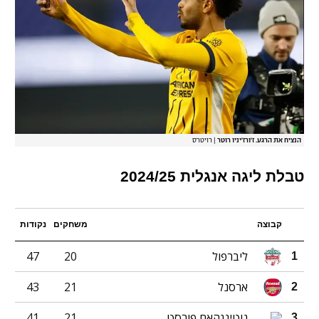
הנציח את הרגע. ז'ורז'יניו רוטר
|
רויטרס
טבלת ליגה אנגלית 2024/25
קבוצה
משחקים
נקודות
ליברפול
20
47
1
ארסנל
21
43
2
נוטינגהאם פורסט
21
41
3