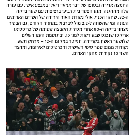
החמצה אדירה ובסופו של דבר אמאד דיאלו במבצע אישי, עם עזרה
רשיון להקרנה פומבית לבית עסק
קלה מההגנה, מנע הפסד בית רביעי ברציפות עם שער בדקה
ה-82. שחקן הכנף, אולי נקודת האור היחידה של השדים האדומים
הצטרפות לחבילת הערוצים
העונה ומי שהשווה ל-2:2 מול ליברפול במחזור הקודם, גם הבטיח
ניצחון בדקה ה-90 אחרי מסירת הקפצה קסומה של כריסטיאן
אריקסן שנכנס שבע דקות לפני כן, ובתוספת הזמן השלים
לוח דרושים – ג'ובנט
שלושער ראשון בקריירה. יונייטד במקום ה-12 – מרחק תשע
נקודות ממנצ'סטר סיטי השישית והכרטיסים לאירופה, ומהצד
תגיות
השני 10 נקודות מהקו האדום.
המגזין