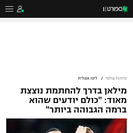
כדורגל ישראלי
ליגת העל
כדורגל עולמי
/
כדורגל עולמי
ליגה אנגלית
ליגה לאומית
מילאן בדרך להחתמת נוצצת
ליגת האלופות
כדורסל ישראלי
גביע הטוטו
מאוד: "כולם יודעים שהוא
ליגה אירופית
ברמה הגבוהה ביותר"
ליגת ווינר סל
ליגיונרים
כדורסל עולמי
ליגה אנגלית
ליגה לאומית
גביע המדינה
NBA
ליגה גרמנית
ענפים נוספים