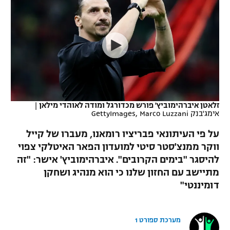
כדורסל נשים
נבחרת ישראל
יורוליג
ליגה ספרדית
טניס
VOD
מכבי תל אביב
מכבי חיפה
יורוקאפ
ליגה איטלקית
כדוריד
הפועל חולון
בית"ר ירושלים
רץ ברשת
ליגה צרפתית
כדורעף
הפועל ירושלים
מכבי תל אביב
ליגה הולנדית
שחייה
תוצאות
זלאטן איברהימוביץ' פורש מכדורגל ומודה לאוהדי מילאן
|
דני אבדיה
הפועל תל אביב
אימג'בנק GettyImages, Marco Luzzani
ליגה טורקית
ג'ודו
על פי העיתונאי פבריציו רומאנו, מעברו של קייל
הפועל חיפה
לוח שידורים
ווקר ממנצ'סטר סיטי למועדון הפאר האיטלקי צפוי
ליגה סינית
אגרוף
להיסגר "בימים הקרובים". איברהימוביץ' אישר: "זה
הפועל באר שבע
ליגה ברזילאית
מתיישב עם החזון שלנו כי הוא מנהיג ושחקן
ברחבה
ספורט אולימפי
דומיננטי"
מכבי נתניה
ליגות נוספות
UFC
"מעל הליגה" – פודקאסט
בני יהודה
מערכת ספורט 1
היאבקות WWE