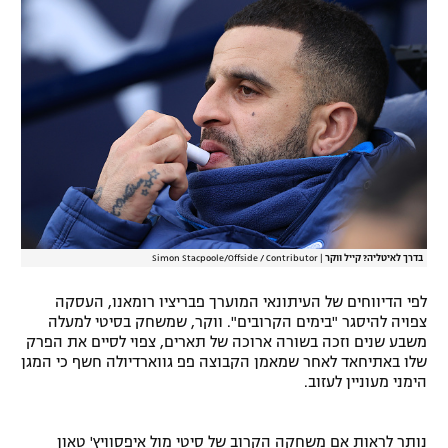
רשיון להקרנה פומבית לבית עסק
הצטרפות לחבילת הערוצים
לוח דרושים – ג'ובנט
תגיות
המגזין
בדרך לאיטליה? קייל ווקר
|
Simon Stacpoole/Offside / Contributor
לפי הדיווחים של העיתונאי המוערך פבריציו רומאנו, העסקה
צפויה להיסגר "בימים הקרובים". ווקר, שמשחק בסיטי למעלה
משבע שנים וזכה בשורה ארוכה של תארים, צפוי לסיים את הפרק
שלו באתיחאד לאחר שמאמן הקבוצה פפ גווארדיולה חשף כי המגן
הימני מעוניין לעזוב.
נותר לראות אם משחקה הקרוב של סיטי מול איפסוויץ' טאון