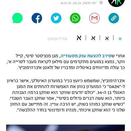
יום ראשון, 06:23, 19.01.25
"מחצית בשכונה" – פודקאסט
אופניים
ספורט מוטורי
משתתפים וזוכים בפרסים
א
א
א
א
(גודל טקסט)
כדורמים
תקנון משתתפים וזוכים בפרסים
טניס
פוטבול אמריקאי NFL
אחרי ש
סירב להצעת ענק מסעודיה
, מגן מנצ'סטר סיטי, קייל
תקנון עבור פעילות אלקטרה
ווקר, נמצא במגעים מתקדמים עם מילאן לקראת מעבר לסרייה א',
גיימינג E-Sports
כך עולה מדיווחים באיטליה ומדבריו של זלאטן איברהימוביץ'.
בייסבול MLB
תקנון עבור פעילות ספורט 1 – "מרלן"
איברהימוביץ', שמשמש כיועץ בכיר במועדון האיטלקי, אישר בראיון
ספורט אתגרי ואקסטרים
ל-"DAZN" כי המועדון בוחן את האפשרות להחתים את המגן
תנאי שימוש
האנגלי בן ה-34. "כולם יודעים שווקר הוא שחקן ברמה הגבוהה
אומנויות לחימה
ביותר, הוא עשה דברים גדולים בסיטי", אמר שחקן העבר השבדי.
"כשיש שחקן כמוהו בשוק, יש הרבה עניין. זה מתיישב עם החזון
מדיניות פרטיות
שלנו כי הוא שחקן איכותי, מנהיג ודומיננטי בחדר ההלבשה".
גיימינג E-Sports
תקנון פעילות ספורט 1