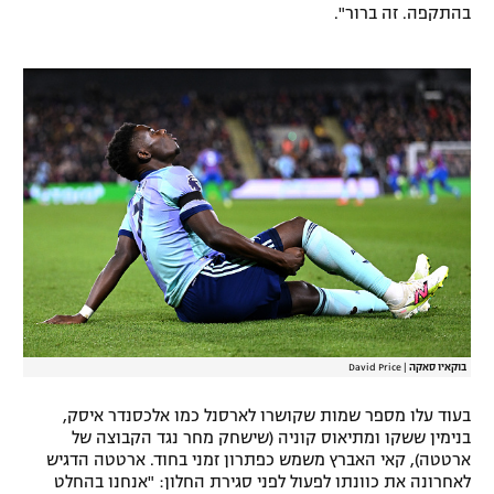
בהתקפה. זה ברור".
רשיון להקרנה פומבית לבית עסק
הצטרפות לחבילת הערוצים
לוח דרושים – ג'ובנט
תגיות
המגזין
בוקאיו סאקה
|
David Price
בעוד עלו מספר שמות שקושרו לארסנל כמו אלכסנדר איסק,
בנימין ששקו ומתיאוס קוניה (שישחק מחר נגד הקבוצה של
ארטטה), קאי האברץ משמש כפתרון זמני בחוד. ארטטה הדגיש
לאחרונה את כוונתו לפעול לפני סגירת החלון: "אנחנו בהחלט