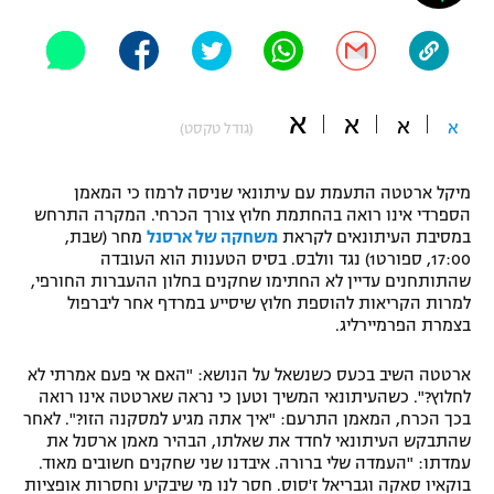
"מחצית בשכונה" – פודקאסט
אופניים
ספורט מוטורי
משתתפים וזוכים בפרסים
א
א
א
א
(גודל טקסט)
כדורמים
תקנון משתתפים וזוכים בפרסים
טניס
מיקל ארטטה התעמת עם עיתונאי שניסה לרמוז כי המאמן
פוטבול אמריקאי NFL
הספרדי אינו רואה בהחתמת חלוץ צורך הכרחי. המקרה התרחש
תקנון עבור פעילות אלקטרה
במסיבת העיתונאים לקראת
משחקה של ארסנל
מחר (שבת,
גיימינג E-Sports
בייסבול MLB
17:00, ספורט1) נגד וולבס. בסיס הטענות הוא העובדה
תקנון עבור פעילות ספורט 1 – "מרלן"
שהתותחנים עדיין לא החתימו שחקנים בחלון ההעברות החורפי,
למרות הקריאות להוספת חלוץ שיסייע במרדף אחר ליברפול
ספורט אתגרי ואקסטרים
בצמרת הפרמיירליג.
תנאי שימוש
אומנויות לחימה
ארטטה השיב בכעס כשנשאל על הנושא: "האם אי פעם אמרתי לא
לחלוץ?". כשהעיתונאי המשיך וטען כי נראה שארטטה אינו רואה
מדיניות פרטיות
גיימינג E-Sports
בכך הכרח, המאמן התרעם: "איך אתה מגיע למסקנה הזו?". לאחר
שהתבקש העיתונאי לחדד את שאלתו, הבהיר מאמן ארסנל את
עמדתו: "העמדה שלי ברורה. איבדנו שני שחקנים חשובים מאוד.
תקנון פעילות ספורט 1
בוקאיו סאקה וגבריאל ז'סוס. חסר לנו מי שיבקיע וחסרות אופציות