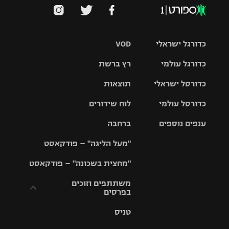
כדורגל ישראלי
VOD
כדורגל עולמי
רץ ברשת
ליגת העל
כדורסל ישראלי
תוצאות
ליגת
ליגה לאומית
האלופות
כדורסל עולמי
לוח שידורים
ליגת ווינר
סל
גביע הטוטו
ענפים נוספים
ברחבה
ליגה
NBA
אירופית
"מעל הליגה" – פודקאסט
ליגה לאומית
ליגיונרים
טניס
יורוליג
ליגה אנגלית
"מחצית בשכונה" – פודקאסט
כדורסל נשים
גביע המדינה
כדוריד
יורוקאפ
ליגה גרמנית
משתתפים וזוכים
בפרסים
מכבי תל
נבחרת
כדורעף
אביב
ישראל
ליגה
טניס
ספרדית
תקנון משתתפים
שחייה
הפועל חולון
מכבי חיפה
וזוכים בפרסים