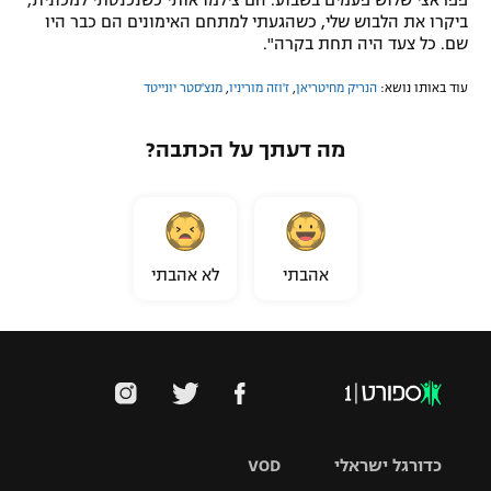
פפראצי שלוש פעמים בשבוע. הם צילמו אותי כשנכנסתי למכונית,
ביקרו את הלבוש שלי, כשהגעתי למתחם האימונים הם כבר היו
שם. כל צעד היה תחת בקרה".
עוד באותו נושא:
הנריק מחיטריאן
,
ז'וזה מוריניו
,
מנצ'סטר יונייטד
מה דעתך על הכתבה?
אהבתי
לא אהבתי
כדורגל ישראלי
VOD