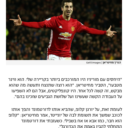
רשיון להקרנה פומבית לבית עסק
הצטרפות לחבילת הערוצים
לוח דרושים – ג'ובנט
תגיות
המגזין
הנריך מחיטריאן
|
Gettimages
"היחסים עם מוריניו היו המורכבים ביותר בקריירה שלי. הוא ווינר
מטבעו", הסביר מחיטריאן. "הוא רוצה שתנצח ותעשה מה שהוא
מבקש, זה קשה לכל אחד. היו קונפליקטים, אבל הם לא השפיעו
על העבודה הקשה שעשינו ועל שלושת הגביעים שזכינו בהם".
לעומת זאת, על יורגן קלופ, שהביא אותו לדורטמונד והפך אותו
לכוכב שמשך את תשומת לבה של יונייטד, אמר מחיטריאן: "קלופ
הוא חבר, כמו אבא או אח בשבילי. כשעזבתי את דורטמונד
התחלתי להבין באמת את הכדורגל".