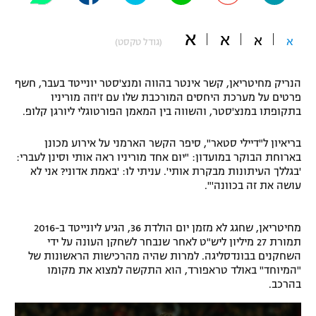
"מחצית בשכונה" – פודקאסט
אופניים
א
א
א
א
(גודל טקסט)
ספורט מוטורי
משתתפים וזוכים בפרסים
הנריק מחיטריאן, קשר אינטר בהווה ומנצ'סטר יונייטד בעבר, חשף
כדורמים
פרטים על מערכת היחסים המורכבת שלו עם ז'וזה מוריניו
תקנון משתתפים וזוכים בפרסים
בתקופתו במנצ'סטר, והשווה בין המאמן הפורטוגלי ליורגן קלופ.
טניס
פוטבול אמריקאי NFL
תקנון עבור פעילות אלקטרה
בריאיון ל"דיילי סטאר", סיפר הקשר הארמני על אירוע מכונן
בארוחת הבוקר במועדון: "יום אחד מוריניו ראה אותי וסינן לעברי:
גיימינג E-Sports
בייסבול MLB
'בגללך העיתונות מבקרת אותי'. עניתי לו: 'באמת אדוני? אני לא
תקנון עבור פעילות ספורט 1 – "מרלן"
עושה את זה בכוונה'".
ספורט אתגרי ואקסטרים
תנאי שימוש
מחיטריאן, שחגג לא מזמן יום הולדת 36, הגיע ליונייטד ב-2016
אומנויות לחימה
תמורת 27 מיליון ליש"ט לאחר שנבחר לשחקן העונה על ידי
השחקנים בבונדסליגה. למרות שהיה מהרכישות הראשונות של
מדיניות פרטיות
גיימינג E-Sports
"המיוחד" באולד טראפורד, הוא התקשה למצוא את מקומו
בהרכב.
תקנון פעילות ספורט 1