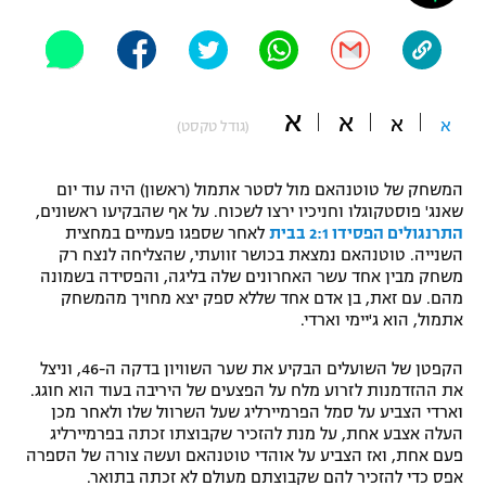
"מחצית בשכונה" – פודקאסט
אופניים
ספורט מוטורי
משתתפים וזוכים בפרסים
א
א
א
א
(גודל טקסט)
כדורמים
תקנון משתתפים וזוכים בפרסים
טניס
המשחק של טוטנהאם מול לסטר אתמול (ראשון) היה עוד יום
פוטבול אמריקאי NFL
שאנג' פוסטקוגלו וחניכיו ירצו לשכוח. על אף שהבקיעו ראשונים,
תקנון עבור פעילות אלקטרה
התרנגולים הפסידו 2:1 בבית
לאחר שספגו פעמיים במחצית
גיימינג E-Sports
בייסבול MLB
השנייה. טוטנהאם נמצאת בכושר זוועתי, שהצליחה לנצח רק
תקנון עבור פעילות ספורט 1 – "מרלן"
משחק מבין אחד עשר האחרונים שלה בליגה, והפסידה בשמונה
מהם. עם זאת, בן אדם אחד שללא ספק יצא מחויך מהמשחק
ספורט אתגרי ואקסטרים
אתמול, הוא ג'יימי וארדי.
תנאי שימוש
אומנויות לחימה
הקפטן של השועלים הבקיע את שער השוויון בדקה ה-46, וניצל
את ההזדמנות לזרוע מלח על הפצעים של היריבה בעוד הוא חוגג.
מדיניות פרטיות
גיימינג E-Sports
וארדי הצביע על סמל הפרמיירליג שעל השרוול שלו ולאחר מכן
העלה אצבע אחת, על מנת להזכיר שקבוצתו זכתה בפרמיירליג
פעם אחת, ואז הצביע על אוהדי טוטנהאם ועשה צורה של הספרה
תקנון פעילות ספורט 1
אפס כדי להזכיר להם שקבוצתם מעולם לא זכתה בתואר.