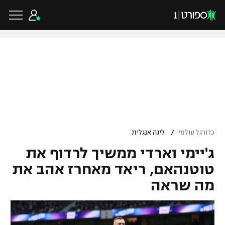
כדורגל ישראלי
ליגת העל
כדורגל עולמי
/
כדורגל עולמי
ליגה אנגלית
ליגה לאומית
ג'יימי וארדי ממשיך לרדוף את
ליגת האלופות
כדורסל ישראלי
גביע הטוטו
טוטנהאם, ריאד מאחרז אהב את
ליגה אירופית
מה שראה
ליגת ווינר סל
ליגיונרים
כדורסל עולמי
ליגה אנגלית
ליגה לאומית
גביע המדינה
NBA
ליגה גרמנית
ענפים נוספים