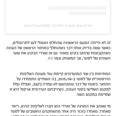
A post shared by ספורט1 (@sport1sport2)
זה לא הייתה הפעם הראשונה שהחלוץ האנגלי לעג לתרנגולים,
כאשר עשה בדיוק אותו דבר כשהוחלף במחזור הראשון של העונה
כשהקבוצות שיחקו בקינג פאוור. גם אז וארדי הבקיע את שער
השוויון של לסטר, אך המשחק נגמר 1:1.
המתיחות בין שני המועדונים קיימת עוד מעונת האליפות
ההיסטורית של לסטר ב-2015/16, בה השתיים התמודדו על
התואר. בסופו של דבר טוטנהאם לא עמדה בקצב, ואפילו נפלו
למקום השלישי בסוף העונה, כשיריבתם העירונית ארסנל היא זו
שסיימה במקום השני.
מי שאהב את החגיגה של וארדי הוא חברו לאליפות ההיא, ריאד
מאחרז. מאחרז כזכור היה אחד מהשחקנים החשובים של לסטר