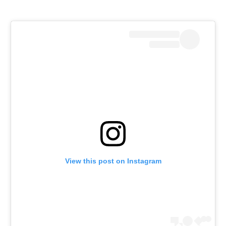
רשיון להקרנה פומבית לבית עסק
הצטרפות לחבילת הערוצים
לוח דרושים – ג'ובנט
תגיות
המגזין
View this post on Instagram