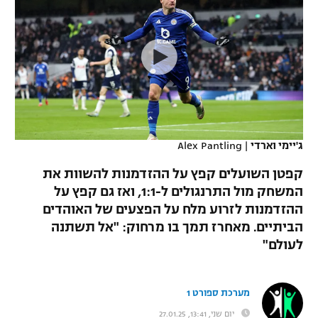
כדורסל נשים
נבחרת ישראל
יורוליג
ליגה ספרדית
טניס
VOD
מכבי תל אביב
מכבי חיפה
יורוקאפ
ליגה איטלקית
כדוריד
הפועל חולון
בית"ר ירושלים
רץ ברשת
ליגה צרפתית
כדורעף
הפועל ירושלים
מכבי תל אביב
ליגה הולנדית
שחייה
תוצאות
ג'יימי וארדי
|
Alex Pantling
דני אבדיה
הפועל תל אביב
ליגה טורקית
קפטן השועלים קפץ על ההזדמנות להשוות את
ג'ודו
הפועל חיפה
המשחק מול התרנגולים ל-1:1, ואז גם קפץ על
לוח שידורים
ליגה סינית
ההזדמנות לזרוע מלח על הפצעים של האוהדים
אגרוף
הפועל באר שבע
הביתיים. מאחרז תמך בו מרחוק: "אל תשתנה
ליגה ברזילאית
ברחבה
לעולם"
ספורט אולימפי
מכבי נתניה
ליגות נוספות
UFC
"מעל הליגה" – פודקאסט
בני יהודה
מערכת ספורט 1
היאבקות WWE
יום שני, 13:41, 27.01.25