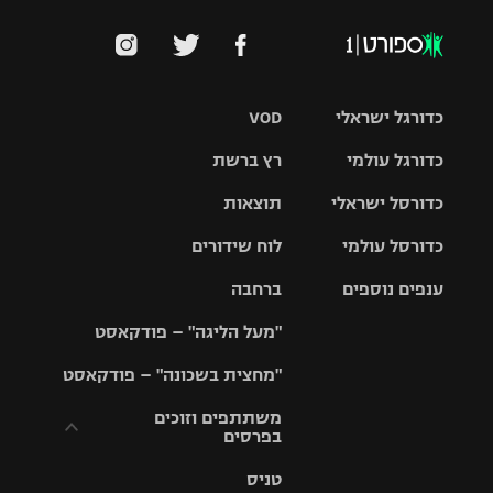
כדורגל ישראלי
VOD
כדורגל עולמי
רץ ברשת
ליגת העל
כדורסל ישראלי
תוצאות
ליגת
ליגה לאומית
האלופות
כדורסל עולמי
לוח שידורים
ליגת ווינר
סל
גביע הטוטו
ענפים נוספים
ברחבה
ליגה
NBA
אירופית
"מעל הליגה" – פודקאסט
ליגה לאומית
ליגיונרים
טניס
יורוליג
ליגה אנגלית
"מחצית בשכונה" – פודקאסט
כדורסל נשים
גביע המדינה
כדוריד
יורוקאפ
ליגה גרמנית
משתתפים וזוכים
בפרסים
מכבי תל
נבחרת
כדורעף
אביב
ישראל
ליגה
טניס
ספרדית