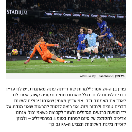
רשיון להקרנה פומבית לבית עסק
הצטרפות לחבילת הערוצים
לוח דרושים – ג'ובנט
תגיות
המגזין
פיל פודן
|
Alex Livesey – Danehouse
פודן בן ה-24 אמר: "למרות שזו הייתה עונה מאתגרת, יש לנו עדיין
דברים לצפות להם. בגלל שאנחנו חווים תקופה קשה, אסור לנו
לאבד את האמונה בזה. אני עדיין מאמין שאנחנו יכולים לעשות
דברים טובים ולחזור מזה. אני רוצה לנסות להראות שאני מנהיג על
ידי הופעה ברגעים הגדולים ולעזור לקבוצה כשאני יכול. אנחנו
צריכים להסתכל על סיום לפחות בטופ 4 בפרמיירליג – ולכוון
לזכייה בליגת האלופות ובגביע ה-FA גם כן".