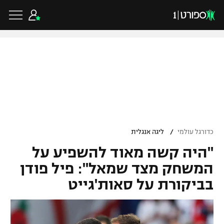
כדורגל ישראלי
ליגת העל
כדורגל עולמי
/
כדורגל עולמי
ליגה אנגלית
ליגה לאומית
"היה קשה מאוד להשפיע על
ליגת האלופות
כדורסל ישראלי
גביע הטוטו
המשחק מצד שמאל": פיל פודן
ליגה אירופית
בביקורת על סאות'גייט
ליגת ווינר סל
ליגיונרים
כדורסל עולמי
ליגה אנגלית
ליגה לאומית
גביע המדינה
NBA
ליגה גרמנית
ענפים נוספים