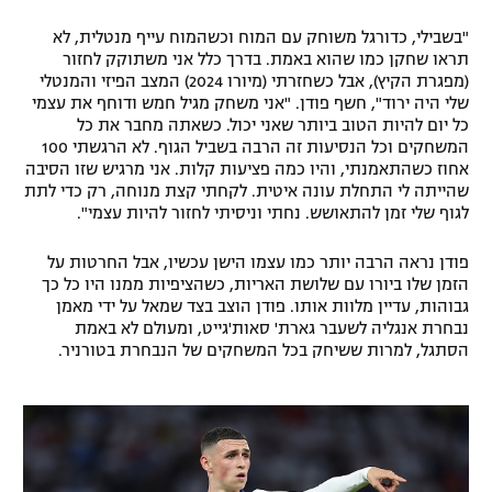
"בשבילי, כדורגל משוחק עם המוח וכשהמוח עייף מנטלית, לא
תראו שחקן כמו שהוא באמת. בדרך כלל אני משתוקק לחזור
(מפגרת הקיץ), אבל כשחזרתי (מיורו 2024) המצב הפיזי והמנטלי
שלי היה ירוד", חשף פודן. "אני משחק מגיל חמש ודוחף את עצמי
כל יום להיות הטוב ביותר שאני יכול. כשאתה מחבר את כל
המשחקים וכל הנסיעות זה הרבה בשביל הגוף. לא הרגשתי 100
אחוז כשהתאמנתי, והיו כמה פציעות קלות. אני מרגיש שזו הסיבה
שהייתה לי התחלת עונה איטית. לקחתי קצת מנוחה, רק כדי לתת
לגוף שלי זמן להתאושש. נחתי וניסיתי לחזור להיות עצמי".
פודן נראה הרבה יותר כמו עצמו הישן עכשיו, אבל החרטות על
הזמן שלו ביורו עם שלושת האריות, כשהציפיות ממנו היו כל כך
גבוהות, עדיין מלוות אותו. פודן הוצב בצד שמאל על ידי מאמן
נבחרת אנגליה לשעבר גארת' סאות'גייט, ומעולם לא באמת
הסתגל, למרות ששיחק בכל המשחקים של הנבחרת בטורניר.