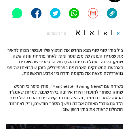
"מחצית בשכונה" – פודקאסט
אופניים
ספורט מוטורי
משתתפים וזוכים בפרסים
א
א
א
א
(גודל טקסט)
כדורמים
תקנון משתתפים וזוכים בפרסים
טניס
פיל פודן סוף סוף מצא מחדש את הניצוץ שלו ועכשיו מכוון להאיר
פוטבול אמריקאי NFL
את שארית העונה של מנצ'סטר סיטי. לאחר פתיחת עונה קשה,
תקנון עבור פעילות אלקטרה
שחקן השנה באנגליה בעונת 2023/24 הבקיע שישה שערים
גיימינג E-Sports
בייסבול MLB
בארבעת המשחקים האחרונים בפרמיירליג, בזמן שקבוצתו של פפ
תקנון עבור פעילות ספורט 1 – "מרלן"
גווארדיולה מצאה את מקומה חזרה בין ארבע הראשונות.
ספורט אתגרי ואקסטרים
תנאי שימוש
בשיחה עם "Manchester Evning News", פודן סיפר כי הרגיש
שחוק כשחזר למועדון היורו אירופה בקיץ שעבר. למרות שאנגליה
אומנויות לחימה
הגיעה לגמר בגרמניה, זה היה טורניר קשה עבור הכוכב של סיטי.
ה"האנגאובר" מאותה אכזבה נמשך מספר חודשים, ורק לאחרונה
מדיניות פרטיות
גיימינג E-Sports
התחלנו לראות את פודן הישן שוב.
תקנון פעילות ספורט 1