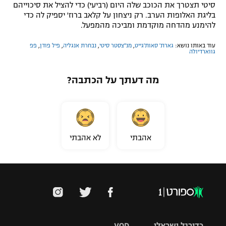
סיטי תצטרך את הכוכב שלה היום (רביעי) כדי להציל את סיכוייהם
בליגת האלופות הערב. רק ניצחון על קלאב ברוז' יספיק לה כדי
להימנע מהדחה מוקדמת ומביכה מהמפעל.
עוד באותו נושא:
גארת' סאות'גייט
,
מנ''צסטר סיטי
,
נבחרת אנגליה
,
פיל פודן
,
פפ
גווארדיולה
מה דעתך על הכתבה?
אהבתי
לא אהבתי
כדורגל ישראלי
VOD