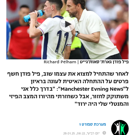
כדורסל נשים
נבחרת ישראל
יורוליג
ליגה ספרדית
טניס
VOD
מכבי תל אביב
מכבי חיפה
יורוקאפ
ליגה איטלקית
כדוריד
הפועל חולון
בית"ר ירושלים
רץ ברשת
ליגה צרפתית
כדורעף
הפועל ירושלים
מכבי תל אביב
ליגה הולנדית
שחייה
תוצאות
פיל פודן גארת' סאות'גייט
|
Richard Pelham
דני אבדיה
הפועל תל אביב
ליגה טורקית
לאחר שהתחיל למצוא את עצמו שוב, פיל פודן חשף
ג'ודו
הפועל חיפה
פרטים על ההתחלה האיטית לעונה בראיון
לוח שידורים
ליגה סינית
ל"Manchester Evning News": "בדרך כלל אני
אגרוף
הפועל באר שבע
משתוקק לחזור, אבל כשחזרתי מהיורו המצב הפיזי
ליגה ברזילאית
ברחבה
והמנטלי שלי היה ירוד"
ספורט אולימפי
מכבי נתניה
ליגות נוספות
UFC
"מעל הליגה" – פודקאסט
בני יהודה
מערכת ספורט 1
היאבקות WWE
יום רביעי, 08:22, 29.01.25