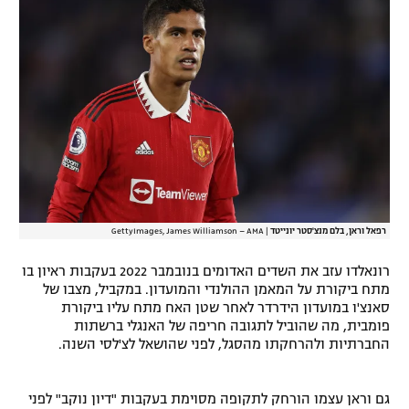
רשיון להקרנה פומבית לבית עסק
הצטרפות לחבילת הערוצים
לוח דרושים – ג'ובנט
תגיות
המגזין
רפאל וראן, בלם מנצ'סטר יונייטד
|
GettyImages, James Williamson – AMA
רונאלדו עזב את השדים האדומים בנובמבר 2022 בעקבות ראיון בו
מתח ביקורת על המאמן ההולנדי והמועדון. במקביל, מצבו של
סאנצ'ו במועדון הידרדר לאחר שטן האח מתח עליו ביקורת
פומבית, מה שהוביל לתגובה חריפה של האנגלי ברשתות
החברתיות ולהרחקתו מהסגל, לפני שהושאל לצ'לסי השנה.
גם וראן עצמו הורחק לתקופה מסוימת בעקבות "דיון נוקב" לפני