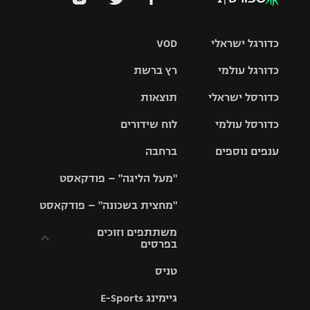
כדורגל ישראלי
VOD
כדורגל עולמי
רץ ברשת
ליגת העל
כדורסל ישראלי
תוצאות
ליגת
ליגה לאומית
האלופות
כדורסל עולמי
לוח שידורים
ליגת ווינר
סל
גביע הטוטו
ענפים נוספים
ברחבה
ליגה
NBA
אירופית
"מעל הליגה" – פודקאסט
ליגה לאומית
ליגיונרים
טניס
יורוליג
ליגה אנגלית
"מחצית בשכונה" – פודקאסט
כדורסל נשים
גביע המדינה
כדוריד
יורוקאפ
ליגה גרמנית
משתתפים וזוכים
בפרסים
מכבי תל
נבחרת
כדורעף
אביב
ישראל
ליגה
טניס
ספרדית
תקנון משתתפים
שחייה
הפועל חולון
מכבי חיפה
וזוכים בפרסים
גיימינג E-Sports
ליגה