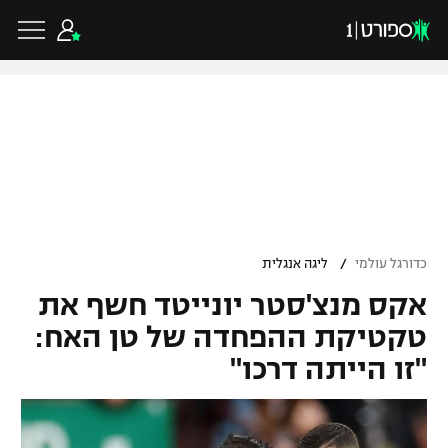
כדורגל ישראלי
ליגת העל
כדורגל עולמי
/
כדורגל עולמי
ליגה אנגלית
ליגה לאומית
אקס מנצ'סטר יונייטד חשף את
ליגת האלופות
כדורסל ישראלי
גביע הטוטו
טקטיקת ההפחדה של טן האח:
ליגה אירופית
"זו הייתה דרכו"
ליגת ווינר סל
ליגיונרים
כדורסל עולמי
ליגה אנגלית
ליגה לאומית
גביע המדינה
NBA
ליגה גרמנית
ענפים נוספים