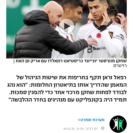
כדורסל נשים
נבחרת ישראל
יורוליג
ליגה ספרדית
טניס
VOD
מכבי תל אביב
מכבי חיפה
יורוקאפ
ליגה איטלקית
כדוריד
הפועל חולון
בית"ר ירושלים
רץ ברשת
ליגה צרפתית
כדורעף
הפועל ירושלים
מכבי תל אביב
ליגה הולנדית
שחייה
תוצאות
שחקן מנצ'סטר יונייטד כריסטיאנו רונאלדו עם אריק טן האח
|
דני אבדיה
הפועל תל אביב
רויטרס
ליגה טורקית
ג'ודו
רפאל וראן תקף בחריפות את שיטות הניהול של
הפועל חיפה
לוח שידורים
המאמן שהדריך אותו בתיאטרון החלומות: "הוא נהג
ליגה סינית
אגרוף
לבודד לפחות שחקן מרכזי אחד כדי להפגין סמכות.
הפועל באר שבע
ליגה ברזילאית
תמיד היה בקונפליקט עם מנהיגים בחדר ההלבשה"
ברחבה
ספורט אולימפי
מכבי נתניה
ליגות נוספות
UFC
מערכת ספורט 1
"מעל הליגה" – פודקאסט
בני יהודה
יום רביעי, 11:58, 19.02.25
היאבקות WWE