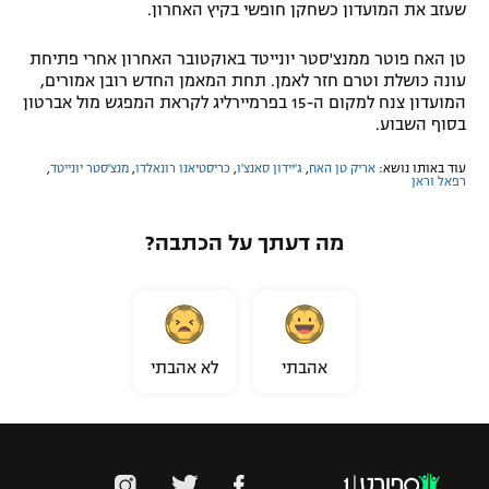
שעזב את המועדון כשחקן חופשי בקיץ האחרון.
טן האח פוטר ממנצ'סטר יונייטד באוקטובר האחרון אחרי פתיחת
עונה כושלת וטרם חזר לאמן. תחת המאמן החדש רובן אמורים,
המועדון צנח למקום ה-15 בפרמיירליג לקראת המפגש מול אברטון
בסוף השבוע.
עוד באותו נושא:
אריק טן האח
,
ג'יידון סאנצ'ו
,
כריסטיאנו רונאלדו
,
מנצ'סטר יונייטד
,
רפאל וראן
מה דעתך על הכתבה?
אהבתי
לא אהבתי