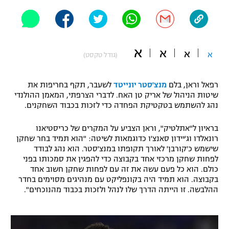
"מחצית בשכונה" – פודקאסט
אופניים
ספורט מוטורי
משתתפים וזוכים בפרסים
א
א
א
א
(גודל טקסט)
כדורמים
תקנון משתתפים וזוכים בפרסים
טניס
רפאל וראן, בלם
מנצ'סטר יונייטד
לשעבר, תקף בחריפות את
פוטבול אמריקאי NFL
שיטות הניהול של אריק טן האח. לדברי הצרפתי, המאמן ההולנדי
תקנון עבור פעילות אלקטרה
נהג להשתמש בטקטיקת הפחדה כדי לזכות בכבוד השחקנים.
גיימינג E-Sports
בייסבול MLB
תקנון עבור פעילות ספורט 1 – "מרלן"
בראיון ל"אתלטיק", וראן הצביע על המקרים של כריסטיאנו
רונאלדו וג'יידון סאנצ'ו כדוגמאות לשיטה: "הוא תמיד בחר שחקן
ספורט אתגרי ואקסטרים
שישמש כ'קורבן' לאורך תקופתו במנצ'סטר. הוא נהג לבודד
תנאי שימוש
לפחות שחקן מרכזי אחד בקבוצה כדי להפגין את סמכותו בפני
אומנויות לחימה
כולם. הוא כל פעם עשה את זה עם לפחות שחקן חשוב אחד
בקבוצה. הוא תמיד היה בקונפליקט עם מנהיגים מסוימים בחדר
מדיניות פרטיות
ההלבשה. זו הייתה הדרך שלו לנהל ולזכות בכבוד מהנוכחים".
גיימינג E-Sports
תקנון פעילות ספורט 1