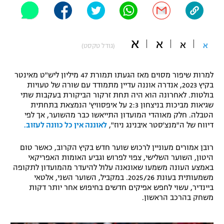
"מחצית בשכונה" – פודקאסט
אופניים
א
א
א
ספורט מוטורי
א
משתתפים וזוכים בפרסים
(גודל טקסט)
כדורמים
למרות שיפור מסוים מאז הגעתו תמורת 47 מיליון ליש"ט מאינטר
תקנון משתתפים וזוכים בפרסים
טניס
בקיץ 2023, אנדרה אוננה עדיין מתמודד עם שורה של טעויות
פוטבול אמריקאי NFL
בולטות. לאחרונה הוא היה תחת זרקור הביקורת בעקבות שתי
תקנון עבור פעילות אלקטרה
שגיאות מביכות בניצחון 2:3 על איפסוויץ' הנמצאת בתחתית
גיימינג E-Sports
הטבלה. חלק מאוהדי המועדון התייאשו כבר מהשוער, אך לפי
בייסבול MLB
תקנון עבור פעילות ספורט 1 – "מרלן"
דיווח של ה"מנצ'סטר איבנינג ניוז",
לאוננה אין כל כוונה לעזוב.
ספורט אתגרי ואקסטרים
רובן אמורים מעוניין לרכוש שוער חדש בקיץ הקרוב, כאשר טום
תנאי שימוש
היטון, השוער השלישי, צפוי לפרוש וגביע האומות האפריקאי
אומנויות לחימה
באמצע העונה משמעו שאונאנה עלול להיעדר מהמועדון לתקופה
משמעותית בעונת 2025/26. במקביל, השוער השני, אלטאי
מדיניות פרטיות
ביינדיר, עשוי לחפש אפיקים חדשים בחיפוש אחר יותר דקות
גיימינג E-Sports
משחק בהרכב הראשון.
תקנון פעילות ספורט 1