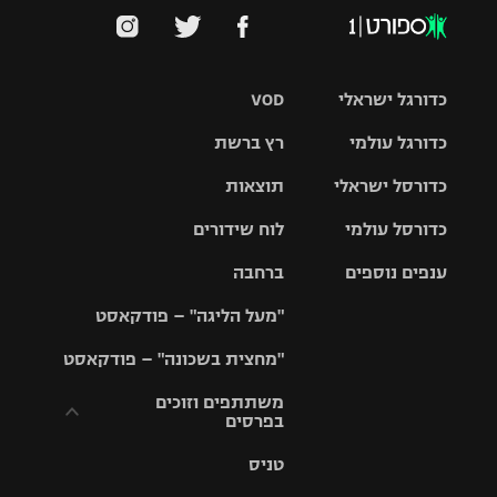
כדורגל ישראלי
VOD
כדורגל עולמי
רץ ברשת
ליגת העל
כדורסל ישראלי
תוצאות
ליגת
ליגה לאומית
האלופות
כדורסל עולמי
לוח שידורים
ליגת ווינר
סל
גביע הטוטו
ענפים נוספים
ברחבה
ליגה
NBA
אירופית
"מעל הליגה" – פודקאסט
ליגה לאומית
ליגיונרים
טניס
יורוליג
ליגה אנגלית
"מחצית בשכונה" – פודקאסט
כדורסל נשים
גביע המדינה
כדוריד
יורוקאפ
ליגה גרמנית
משתתפים וזוכים
בפרסים
מכבי תל
נבחרת
כדורעף
אביב
ישראל
ליגה
טניס
ספרדית
תקנון משתתפים
שחייה
הפועל חולון