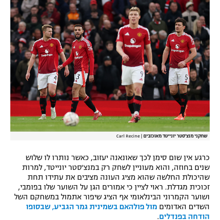
רשיון להקרנה פומבית לבית עסק
הצטרפות לחבילת הערוצים
לוח דרושים – ג'ובנט
תגיות
המגזין
שחקני מנצ'סטר יונייטד מאוכזבים
|
Carl Recine
כרגע אין שום סימן לכך שאונאנה יעזוב, כאשר נותרו לו שלוש
שנים בחוזה, והוא מעוניין לשחק רק במנצ'סטר יונייטד, למרות
שהיכולת החלשה שהוא מציג העונה מציבים את עתידו תחת
זכוכית מגדלת. ראוי לציין כי אמורים הגן על השוער שלו בפומבי,
ושוער הקמרוני הבינלאומי אף הציג שיפור אתמול במשחקם השל
השדים האדומים
מול פולהאם בשמינית גמר הגביע, שבסופו
הודחה בפנדלים
.