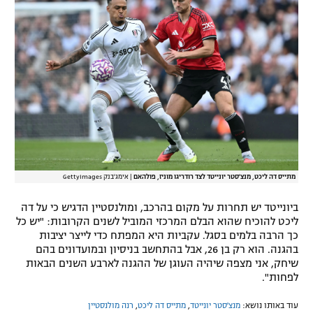
רשיון להקרנה פומבית לבית עסק
הצטרפות לחבילת הערוצים
לוח דרושים – ג'ובנט
תגיות
המגזין
מתייס דה ליכט, מנצ'סטר יונייטד לצד רודריגו מוניז, פולהאם
|
אימג'בנק GettyImages
ביונייטד יש תחרות על מקום בהרכב, ומולנסטיין הדגיש כי על דה
ליכט להוכיח שהוא הבלם המרכזי המוביל לשנים הקרובות: "יש כל
כך הרבה בלמים בסגל. עקביות היא המפתח כדי לייצר יציבות
בהגנה. הוא רק בן 26, אבל בהתחשב בניסיון ובמועדונים בהם
שיחק, אני מצפה שיהיה העוגן של ההגנה לארבע השנים הבאות
לפחות".
עוד באותו נושא:
מנצ'סטר יונייטד
,
מתייס דה ליכט
,
רנה מולנסטיין