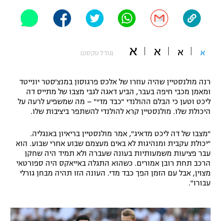
"מחצית בשכונה" – פודקאסט
אופניים
ספורט מוטורי
משתתפים וזוכים בפרסים
א
א
א
א
(גודל טקסט)
כדורמים
תקנון משתתפים וזוכים בפרסים
טניס
רנה מולנסטיין שהיה עוזרו של אלכס פרגוסון במנצ'סטר יונייטד
פוטבול אמריקאי NFL
ומאמן מכבי חיפה בעבר, הביע דאגה לגבי מצבו של מתייס דה
תקנון עבור פעילות אלקטרה
ליכט וטען כי הבלם ההולנדי "כבד מדי" – מה שמשפיע לרעה על
היכולת שלו. מולנסטיין קרא להולנדי להשתפר ביציבות שלו.
גיימינג E-Sports
בייסבול MLB
תקנון עבור פעילות ספורט 1 – "מרלן"
"מצבו של דה ליכט מדאיג", אמר מולנסטיין בריאיון באנגליה.
ספורט אתגרי ואקסטרים
"יכולת עקבית ומנהיגות לא באים מעצמם שבוע אחרי שבוע. הוא
תנאי שימוש
עבר פציעות משמעותיות בעונה שעברה ולא תמיד היה שחקן
אומנויות לחימה
הרכב תחת רובן אמורים. כשהוא התגלה באייאקס היה ספורטאי
מצוין, אבל עם הזמן הפך כבד מדי. העונה הזו תהיה מבחן גורלי
מדיניות פרטיות
עבורו".
גיימינג E-Sports
תקנון פעילות ספורט 1