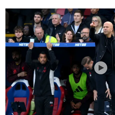
ל אביב
ליגה טורקית
תל אביב
ליגה סינית
חיפה
ליגה ברזילאית
באר שבע
ליגות נוספות
תניה
דה