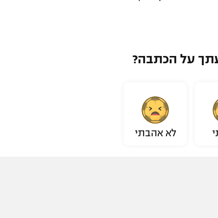
תך על הכתבה?
י
לא אהבתי