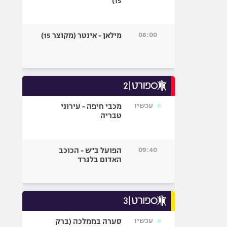
15)
08:00
מילאן - אינטר (מקוצר 15)
עכשיו
מכבי חיפה - עירוני
טבריה
09:40
הפועל ב"ש - הכוכב
האדום בלגרד
עכשיו
סערה בממלכה (ברק