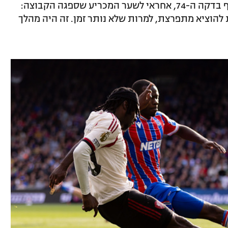
סלוט רמז שג'רמי פרימפונג, שנכנס כמחליף בדקה ה-74, אחראי לשער המכריע שספגה הקבוצה:
להוציא מתפרצת, למרות שלא נותר זמן. זה היה מהלך