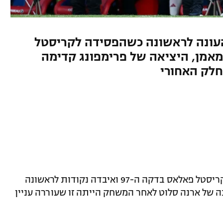
העונה לראשונה כשהפסידה לקריסטל
9. מבחינת המאמן, היציאה של פרימפונג קדימה
לק האחורי
ליברפול ספגה הפסד דרמטי במיוחד מול קריסטל פאלאס בדקה ה-97 ואיבדה נקודות לראשונה
ה של ארנה סלוט לאחר המשחק הייתה זו שעוררה עניין