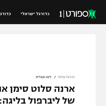
כדורגל ישראלי
כדורגל
VOD
כדורג
רץ ברשת
ליגת ה
ליגה ל
תוצאות
גביע הט
לוח שידורים
ליגיונר
ברחבה
/
גביע ה
כדורגל עולמי
ליגה אנגלית
נבחרת 
ארנה סלוט סימן א
"מעל הליגה" – פודקאסט
מכבי ח
"מחצית בשכונה" – פודקאסט
של ליברפול בליגה:
בית"ר י