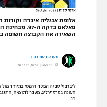
המגזין
ארנה סלוט
|
GettyImages
אלופת אנגליה איבדה נקודות 
פאלאס בדקה ה-7
השאירה את הקבוצה חשופה בח
מערכת ספורט 1
יום ראשון, 16:16, 28.09.25
העונה בפרמיירליג. מעבר לתוצאה, התגוב
רב.