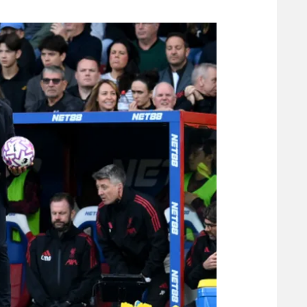
משתתפים וזוכים בפרסים
מכבי ת
הפועל 
תקנון משתתפים וזוכים בפרסים
הפועל 
תקנון עבור פעילות אלקטרה
הפועל 
תקנון עבור פעילות ספורט 1 – "מרלן"
מכבי נ
טניס
בני יהו
גיימינג E-Sports
תנאי שימוש
מדיניות פרטיות
תקנון פעילות ספורט 1
רשיון להקרנה פומבית לבית עסק
הצטרפות לחבילת הערוצים
לוח דרושים – ג'ובנט
תגיות