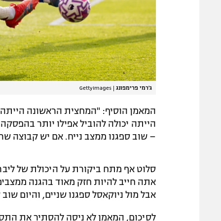
ג'רמי פרימפונג
|
GettyImages
המאמן הוסיף: "המחצית הראשונה הייתה 
הייתה יכולה להוביל אפילו יותר בהפסקה.
– שוב ספגנו ממצב נייח. אם יש קבוצה שראו
סלוט אף מתח ביקורת על היכולת של ליבר
אתה חייב להיות חזק מאוד בהגנה ממצבים
אבל מול ניוקאסל ספגנו שניים, והיום שוב 
לסיכום, המאמן לא ניסה להסתיר את התסכ