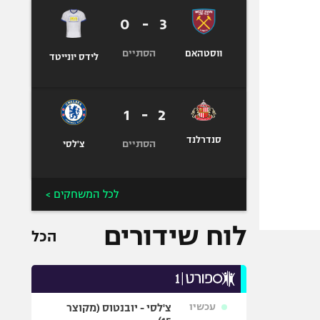
0
-
3
הסתיים
ווסטהאם
לידס יונייטד
1
-
2
סנדרלנד
הסתיים
צ'לסי
לכל המשחקים >
לוח שידורים
הכל
עכשיו
צ'לסי - יובנטוס (מקוצר