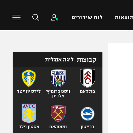
וצאות
לוח שידורים
כדורסל עולמי
ענפים נוספים
קבוצות
ליגה אנגלית
NBA
טניס
יורוליג
כדוריד
יורוקאפ
כדורעף
שחייה
פולהאם
ווסט ברומיץ'
לידס יונייטד
אלביון
ג'ודו
אגרוף
ספורט אולימפי
UFC
ברייטון
ווסטהאם
אסטון וילה