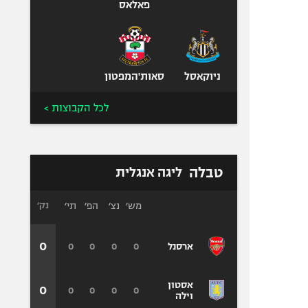
פאלאס
ניוקאסל
סאות'המפטון
לכל הקבוצות >
טבלה
ליגה אנגלית
מש׳
נצ׳
הפ׳
תי׳
נק׳
0
0
0
0
0
ארסנל
אסטון
0
0
0
0
0
וילה