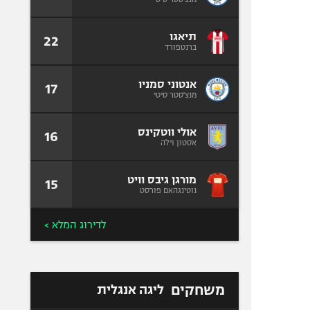
תיאגו
22
ברנטפורד
אנטוני סמניו
17
מנצ'סטר סיטי
אולי ווטקינס
16
אסטון וילה
מורגן גיבס וויט
15
נוטינגהאם פורסט
לדירוג המלא >
משחקים
ליגה אנגלית