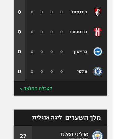
0
0
0
0
0
בורנמות׳
0
0
0
0
0
ברנטפורד
0
0
0
0
0
ברייטון
0
0
0
0
0
צ'לסי
לטבלה המלאה >
מלך השערים
ליגה אנגלית
ארלינג האלנד
27
מנצ'סטר סיטי