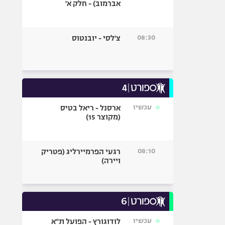
אברמוב) - חלק א'
08:30
צ'לסי - יובנטוס
עכשיו
ארסנל - ריאל בטיס
(מקוצר 15)
08:10
רגעי הפרמיירליג (פטריק
ויירה)
עכשיו
לודוגורץ - הפועל ת"א