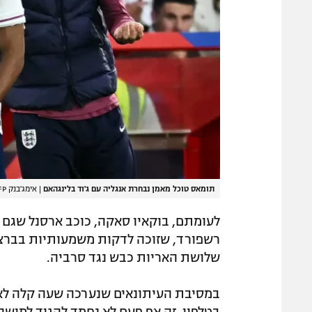
תומאס טוכל מאמן נבחרת אנגליה עם ג'וד בלינגהאם
|
אימג'בנק GettyImages, PAUL ELLIS/AFP
לעומתם, בוקאיו סאקה, כוכב ארסנל שגם כ
רשפורד, שזוכה לדקות משמעותיות בברצלו
שלושת האריות כבש נגד סרביה.
במסיבת העיתונאים שנערכה שעה קלה לאחר 