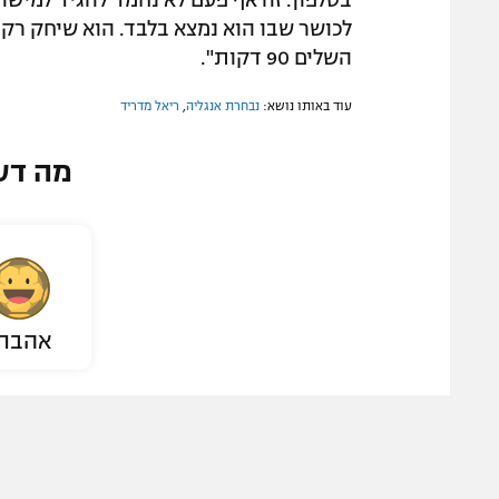
בטלפון. זה אף פעם לא נחמד להגיד למישהו 
השלים 90 דקות".
עוד באותו נושא:
נבחרת אנגליה
,
ריאל מדריד
מה דע
אהבת