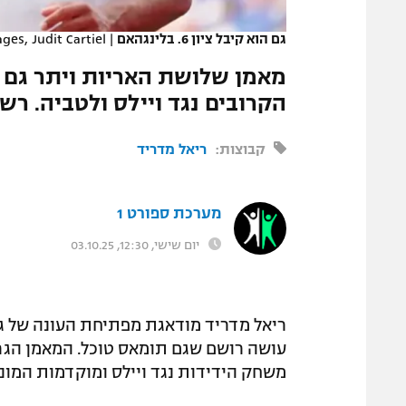
המגזין
גם הוא קיבל ציון 6. בלינגהאם
|
ges, Judit Cartiel
מאמן שלושת האריות ויתר גם 
הקרובים נגד ויילס ולטביה. ר
קבוצות:
ריאל מדריד
מערכת ספורט 1
יום שישי, 12:30, 03.10.25
ריאל מדריד מודאגת מפתיחת העונה של ג
עושה רושם שגם תומאס טוכל. המאמן הגרמ
משחק הידידות נגד ויילס ומוקדמות המונד