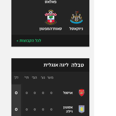
פאלאס
ניוקאסל
סאות'המפטון
לכל הקבוצות >
טבלה
ליגה אנגלית
מש׳
נצ׳
הפ׳
תי׳
נק׳
0
0
0
0
0
ארסנל
אסטון
0
0
0
0
0
וילה