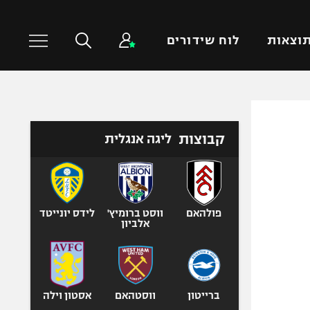
וצאות
לוח שידורים
כדורסל עולמי
ענפים נוספים
קבוצות
ליגה אנגלית
NBA
טניס
יורוליג
כדוריד
יורוקאפ
כדורעף
שחייה
פולהאם
ווסט ברומיץ'
לידס יונייטד
אלביון
ג'ודו
אגרוף
ספורט אולימפי
UFC
ברייטון
ווסטהאם
אסטון וילה