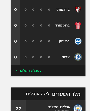
0
0
0
0
0
בורנמות׳
0
0
0
0
0
ברנטפורד
0
0
0
0
0
ברייטון
0
0
0
0
0
צ'לסי
לטבלה המלאה >
מלך השערים
ליגה אנגלית
ארלינג האלנד
27
מנצ'סטר סיטי