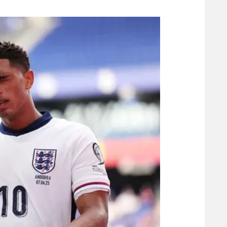
משתתפים וזוכים בפרסים
מכבי ת
הפועל 
תקנון משתתפים וזוכים בפרסים
הפועל 
תקנון עבור פעילות אלקטרה
הפועל 
תקנון עבור פעילות ספורט 1 – "מרלן"
מכבי נ
טניס
בני יהו
גיימינג E-Sports
תנאי שימוש
מדיניות פרטיות
תקנון פעילות ספורט 1
רשיון להקרנה פומבית לבית עסק
הצטרפות לחבילת הערוצים
לוח דרושים – ג'ובנט
תגיות