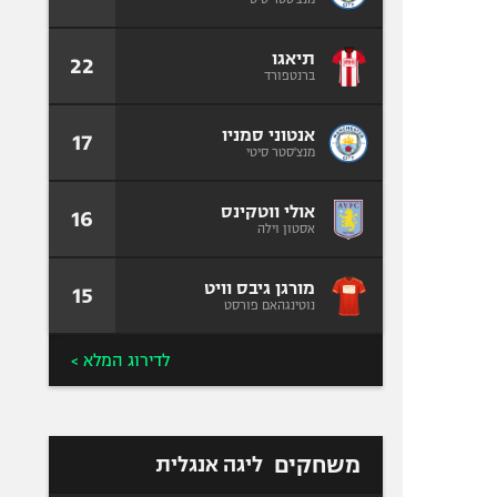
תיאגו
22
ברנטפורד
אנטוני סמניו
17
מנצ'סטר סיטי
אולי ווטקינס
16
אסטון וילה
מורגן גיבס וויט
15
נוטינגהאם פורסט
לדירוג המלא >
משחקים
ליגה אנגלית