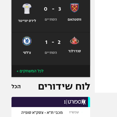
0
-
3
הסתיים
ווסטהאם
לידס יונייטד
1
-
2
סנדרלנד
הסתיים
צ'לסי
לכל המשחקים >
לוח שידורים
הכל
עכשיו
מכבי ת"א - צסק"א סופיה