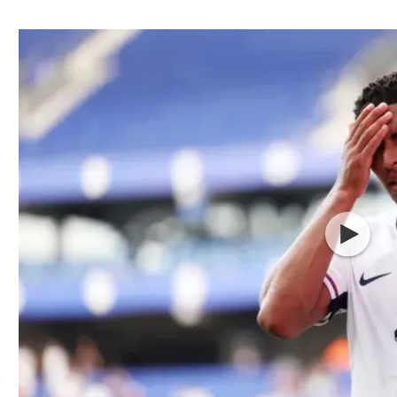
ל אביב
ליגה טורקית
תל אביב
ליגה סינית
חיפה
ליגה ברזילאית
באר שבע
ליגות נוספות
תניה
דה