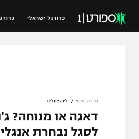
כדורגל ישראלי
כדורגל
VOD
כדורג
רץ ברשת
ליגת ה
ליגה ל
תוצאות
גביע הט
לוח שידורים
ליגיונר
ברחבה
/
גביע ה
כדורגל עולמי
ליגה אנגלית
נבחרת 
דאגה או מנוחה? ג'ו
"מעל הליגה" – פודקאסט
מכבי ח
"מחצית בשכונה" – פודקאסט
לסגל נבחרת אנגלי
בית"ר י