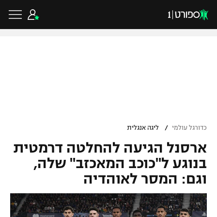
כדורגל ישראלי
ליגת העל
כדורגל עולמי
/
כדורגל עולמי
ליגה אנגלית
ליגה לאומית
ארסנל הגיעה להחלטה דרמטית
ליגת האלופות
כדורסל ישראלי
גביע הטוטו
בנוגע ל"כוכב המאכזב" שלה,
ליגה אירופית
וגם: המסר לאוהדיה
ליגת ווינר סל
ליגיונרים
כדורסל עולמי
ליגה אנגלית
ליגה לאומית
גביע המדינה
NBA
ליגה גרמנית
ענפים נוספים