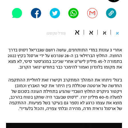
"מחצית בשכונה" – פודקאסט
אופניים
ספורט מוטורי
משתתפים וזוכים בפרסים
א
א
א
א
(גודל טקסט)
כדורמים
תקנון משתתפים וזוכים בפרסים
טניס
אחרי 3 עונות במדי התותחנים, עושה רושם שגבריאל ז'סוס בדרך
פוטבול אמריקאי NFL
החוצה. החלוץ הברזילאי בן ה-28 שנרכש על ידי ארסנל בקיץ 2022
תקנון עבור פעילות אלקטרה
בתמורה ל-45 מיליון ליש"ט אחרי שכיכב במנצ'סטר סיטי, לא מצא
גיימינג E-Sports
בייסבול MLB
את מקומו בלונדון ואמור להימכר כבר בחודש ינואר הקרוב.
תקנון עבור פעילות ספורט 1 – "מרלן"
ב'גול' ניתחו את המהלך המתקרב וקישרו זאת לחוליית ההתקפה
ספורט אתגרי ואקסטרים
תנאי שימוש
החדשה של ארטטה שכוללת בין היתר את קאי האברץ וכמובן
ויקטור גיוקרס החלוץ השבדי שהגיע בתחילת העונה בסכום של
אומנויות לחימה
למעלה מ-60 מיליון יורו. "ז'סוס שבעבר היה שחקן בטוח בהרכב,
מוצא את עצמו כרגע לא נספר גם בעיקר בשל פציעות. ההתקפה
מדיניות פרטיות
גיימינג E-Sports
של ארסנל נראית חדה, מהירה ובלתי צפויה, והכול בלעדיו".
תקנון פעילות ספורט 1