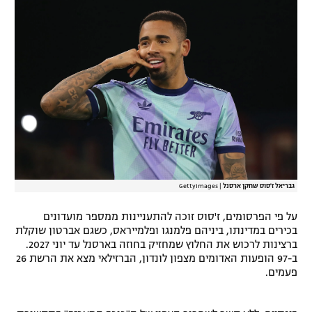
רשיון להקרנה פומבית לבית עסק
הצטרפות לחבילת הערוצים
לוח דרושים – ג'ובנט
תגיות
המגזין
גבריאל ז'סוס שחקן ארסנל
|
GettyImages
על פי הפרסומים, ז'סוס זוכה להתעניינות ממספר מועדונים
בכירים במדינתו, ביניהם פלמנגו ופלמייראס, כשגם אברטון שוקלת
ברצינות לרכוש את החלוץ שמחזיק בחוזה בארסנל עד יוני 2027.
ב-97 הופעות האדומים מצפון לונדון, הברזילאי מצא את הרשת 26
פעמים.