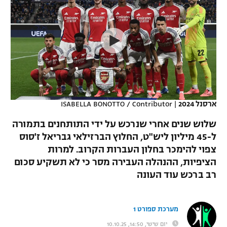
כדורסל נשים
נבחרת ישראל
יורוליג
ליגה ספרדית
טניס
VOD
מכבי תל אביב
מכבי חיפה
יורוקאפ
ליגה איטלקית
כדוריד
הפועל חולון
בית"ר ירושלים
רץ ברשת
ליגה צרפתית
כדורעף
הפועל ירושלים
מכבי תל אביב
ליגה הולנדית
שחייה
תוצאות
ארסנל 2024
|
ISABELLA BONOTTO / Contributor
דני אבדיה
הפועל תל אביב
ליגה טורקית
שלוש שנים אחרי שנרכש על ידי התותחנים בתמורה
ג'ודו
הפועל חיפה
ל-45 מיליון ליש"ט, החלוץ הברזילאי גבריאל ז'סוס
לוח שידורים
ליגה סינית
צפוי להימכר בחלון העברות הקרוב. למרות
אגרוף
הפועל באר שבע
הציפיות, ההנהלה העבירה מסר כי לא תשקיע סכום
ליגה ברזילאית
ברחבה
רב ברכש עוד העונה
ספורט אולימפי
מכבי נתניה
ליגות נוספות
UFC
"מעל הליגה" – פודקאסט
בני יהודה
מערכת ספורט 1
היאבקות WWE
יום שישי, 14:50, 10.10.25