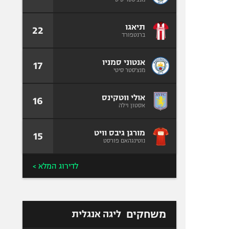
תיאגו
22
ברנטפורד
אנטוני סמניו
17
מנצ'סטר סיטי
אולי ווטקינס
16
אסטון וילה
מורגן גיבס וויט
15
נוטינגהאם פורסט
לדירוג המלא >
משחקים
ליגה אנגלית