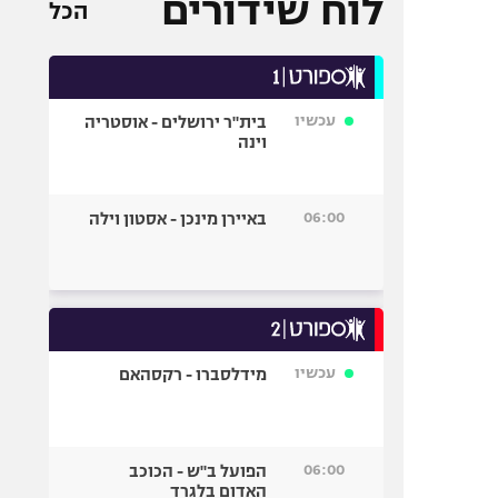
לוח שידורים
הכל
עכשיו
בית"ר ירושלים - אוסטריה
וינה
06:00
באיירן מינכן - אסטון וילה
עכשיו
מידלסברו - רקסהאם
06:00
הפועל ב"ש - הכוכב
האדום בלגרד