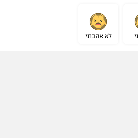
י
לא אהבתי