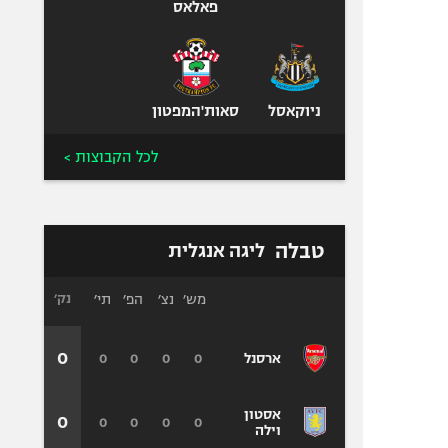
פאלאס
ניוקאסל
סאות'המפטון
לכל הקבוצות >
טבלה
ליגה אנגלית
מש׳
נצ׳
הפ׳
תי׳
נק׳
0
0
0
0
0
ארסנל
אסטון
0
0
0
0
0
וילה