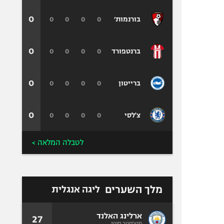
0
0
0
0
0
בורנמות׳
0
0
0
0
0
ברנטפורד
0
0
0
0
0
ברייטון
0
0
0
0
0
צ'לסי
לטבלה המלאה >
מלך השערים
ליגה אנגלית
ארלינג האלנד
27
מנצ'סטר סיטי