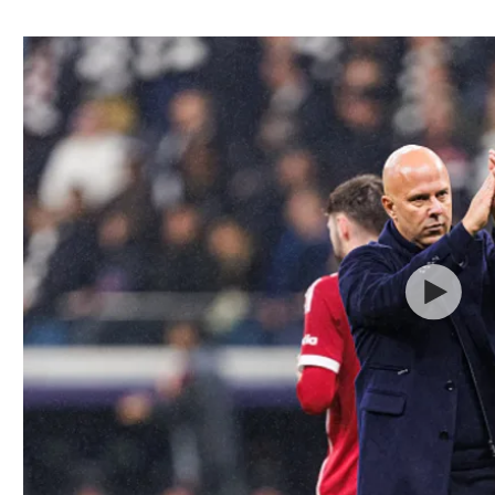
ל אביב
ליגה טורקית
תל אביב
ליגה סינית
חיפה
ליגה ברזילאית
באר שבע
ליגות נוספות
תניה
דה