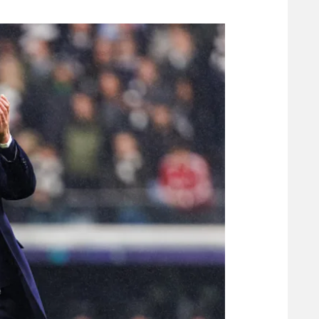
משתתפים וזוכים בפרסים
מכבי ת
הפועל 
תקנון משתתפים וזוכים בפרסים
הפועל 
תקנון עבור פעילות אלקטרה
הפועל 
תקנון עבור פעילות ספורט 1 – "מרלן"
מכבי נ
טניס
בני יהו
גיימינג E-Sports
תנאי שימוש
מדיניות פרטיות
תקנון פעילות ספורט 1
רשיון להקרנה פומבית לבית עסק
הצטרפות לחבילת הערוצים
לוח דרושים – ג'ובנט
תגיות