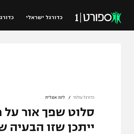
כדורגל ישראלי
כדורגל
VOD
כדורג
רץ ברשת
ליגת ה
ליגה ל
תוצאות
גביע הט
לוח שידורים
ליגיונר
ברחבה
/
גביע ה
כדורגל עולמי
ליגה אנגלית
נבחרת 
סלוט שפך אור על מ
"מעל הליגה" – פודקאסט
מכבי ח
"מחצית בשכונה" – פודקאסט
ייתכן שזו הבעיה ש
בית"ר י