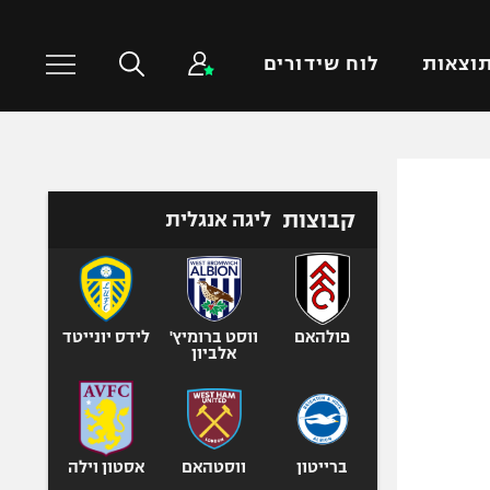
וצאות
לוח שידורים
כדורסל עולמי
ענפים נוספים
קבוצות
ליגה אנגלית
NBA
טניס
יורוליג
כדוריד
יורוקאפ
כדורעף
שחייה
פולהאם
ווסט ברומיץ'
לידס יונייטד
אלביון
ג'ודו
אגרוף
ספורט אולימפי
UFC
ברייטון
ווסטהאם
אסטון וילה