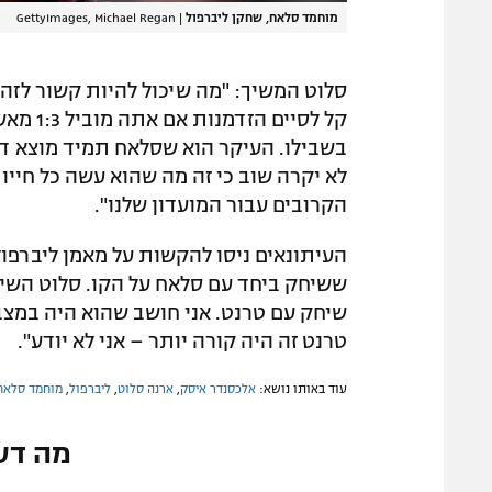
מוחמד סלאח, שחקן ליברפול
|
GettyImages, Michael Regan
סלוט המשיך: "מה שיכול להיות קשור לזה, אי
בשבילו. העיקר הוא שסלאח תמיד מוצא דר
לא יקרה שוב כי זה מה שהוא עשה כל חייו
הקרובים עבור המועדון שלנו".
העיתונאים ניסו להקשות על מאמן ליברפול
ששיחק ביחד עם סלאח על הקו. סלוט השיב
שיחק עם טרנט. אני חושב שהוא היה במצב
טרנט זה היה קורה יותר – אני לא יודע".
עוד באותו נושא:
אלכסנדר איסק
,
ארנה סלוט
,
ליברפול
,
מוחמד סלאח
מה דע