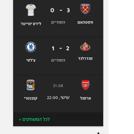
0
-
3
הסתיים
ווסטהאם
לידס יונייטד
1
-
2
סנדרלנד
הסתיים
צ'לסי
21.08
שישי, 22:00
ארסנל
קובנטרי
לכל המשחקים >