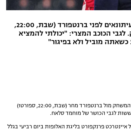
מאמן ליברפול אמר במסיבת העיתונאים לפני ברנטפורד (שבת, 22:00,
פק. לגבי הכוכב המצרי: "יכולתי להמציא
 כשאתה מוביל ולא בפיגור"
ארנה סלוט אמר במסיבת העיתונאים לפני המשחק מול ברנטפורד מחר (שבת, 22:00, ספורט1)
ששות לגבי הכושר של מוחמד סלאח.
ב-1:5 של ליברפול על איינטרכט פרנקפורט בליגת האלופות ביום רביעי בגלל