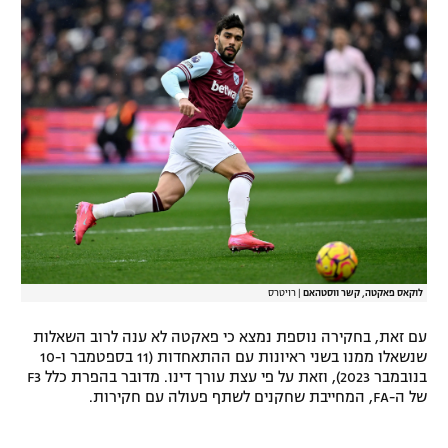
רשיון להקרנה פומבית לבית עסק
הצטרפות לחבילת הערוצים
לוח דרושים – ג'ובנט
תגיות
המגזין
לוקאס פאקטה, קשר ווסטהאם
|
רויטרס
עם זאת, בחקירה נוספת נמצא כי פאקטה לא ענה לרוב השאלות
שנשאלו ממנו בשני ראיונות עם ההתאחדות (11 בספטמבר ו-10
בנובמבר 2023), וזאת על פי עצת עורך דינו. מדובר בהפרת כלל F3
של ה-FA, המחייבת שחקנים לשתף פעולה עם חקירות.