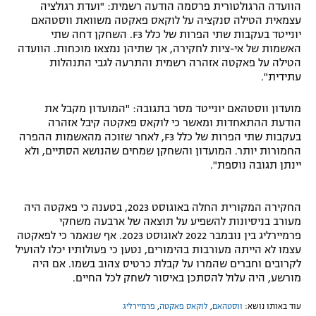
הוועדה הרגולטורית פרסמה הודעה רשמית: "ועדת רגולציה
עצמאית הטילה סנקציה על לוקאס פאקטה משוואת ווסטהאם
יונייטד בעקבות שתי הפרות של כלל F3. השחקן דחה שתי
האשמות של אי-ציות לחקירה, אך שתיהן נמצאו מוכחות. הוועדה
הטילה על פאקטה אזהרה רשמית והתרעה לגבי התנהלות
עתידית".
מועדון ווסטהאם יונייטד מסר בתגובה: "המועדון מקבל את
הודעת ההתאחדות ומאשר כי לוקאס פאקטה קיבל אזהרה
בעקבות שתי הפרות של כלל F3, לאחר שזוכה מהאשמות ההפרה
החמורות יותר. המועדון והשחקן שמחים שהנושא הסתיים, ולא
יינתן תגובה נוספת".
החקירה המקורית החלה באוגוסט 2023, בטענה כי פאקטה היה
מעורב בניסיונות להשפיע על תוצאה של ארבעה משחקי
פרמיירליג בין נובמבר 2022 לאוגוסט 2023. אף שנאמר כי לפאקטה
עצמו לא הייתה מעורבות בהימורים, נטען כי פעולותיו יכלו להועיל
לקרובים וחברים שהמרו על קבלת כרטיס צהוב בשמו. אם היה
מורשע, היה עלול להסתכן באיסור לשחק לכל החיים.
עוד באותו נושא:
ווסטהאם
,
לוקאס פאקטה
,
פרמיירליג