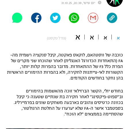
יום שישי, 20:39, 31.10.25
"מחצית בשכונה" – פודקאסט
אופניים
ספורט מוטורי
משתתפים וזוכים בפרסים
א
א
א
א
(גודל טקסט)
כדורמים
תקנון משתתפים וזוכים בפרסים
טניס
פוטבול אמריקאי NFL
כוכבה של ווסטהאם, לוקאס פאקטה, קיבל סנקציה רשמית מה-
תקנון עבור פעילות אלקטרה
FA (התאחדות הכדורגל האנגלית) לאחר שהוכחו שני מקרים של
גיימינג E-Sports
הפרת כלל F3 של ההתאחדות. מדובר בהפרות קלות יותר,
בייסבול MLB
תקנון עבור פעילות ספורט 1 – "מרלן"
הקשורות לאי-צייתנות לחקירה, ולא בהפרות ההימורים הראשיות
בהן נחקר בחודשים הקודמים.
ספורט אתגרי ואקסטרים
תנאי שימוש
בחודש יולי, הקשר הברזילאי זוכה מהאשמות בהימורים
אומנויות לחימה
וב"ספוט-פיקסינג" לאחר חקירה בת שנתיים שטענה כי קיבל
בכוונה כרטיסים צהובים בארבעה משחקים שונים בפרמיירליג.
מדיניות פרטיות
בספטמבר אישר ה-FA שלא יערערו על החלטת הרגולטור,
גיימינג E-Sports
שהסתיימה בממצאים "לא הוכח".
תקנון פעילות ספורט 1