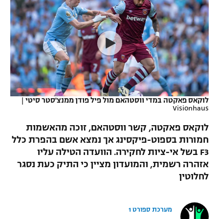
כדורסל נשים
נבחרת ישראל
יורוליג
ליגה ספרדית
טניס
VOD
מכבי תל אביב
מכבי חיפה
יורוקאפ
ליגה איטלקית
כדוריד
הפועל חולון
בית"ר ירושלים
רץ ברשת
ליגה צרפתית
כדורעף
הפועל ירושלים
מכבי תל אביב
ליגה הולנדית
שחייה
תוצאות
לוקאס פאקטה במדי ווסטהאם מול פיל פודן ממנצ'סטר סיטי
|
דני אבדיה
הפועל תל אביב
Visionhaus
ליגה טורקית
ג'ודו
לוקאס פאקטה, קשר ווסטהאם, זוכה מהאשמות
הפועל חיפה
לוח שידורים
חמורות בספוט-פיקסינג אך נמצא אשם בהפרת כלל
ליגה סינית
אגרוף
F3 בשל אי-ציות לחקירה. הוועדה הטילה עליו
הפועל באר שבע
ליגה ברזילאית
אזהרה רשמית, והמועדון מציין כי התיק כעת נסגר
ברחבה
ספורט אולימפי
לחלוטין
מכבי נתניה
ליגות נוספות
UFC
"מעל הליגה" – פודקאסט
בני יהודה
מערכת ספורט 1
היאבקות WWE