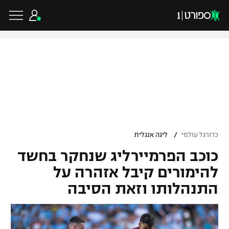
כדורגל ישראלי
ליגת העל
כדורגל עולמי
/
כדורגל עולמי
ליגה אנגלית
ליגה לאומית
כוכב הפרמיירליג שנחקר בחשד
ליגת האלופות
כדורסל ישראלי
גביע הטוטו
להימורים קיבל אזהרה על
ליגה אירופית
התנהלותו וזאת הסיבה
ליגת ווינר סל
ליגיונרים
כדורסל עולמי
ליגה אנגלית
ליגה לאומית
גביע המדינה
NBA
ליגה גרמנית
ענפים נוספים