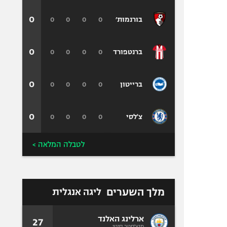
0
0
0
0
0
בורנמות׳
0
0
0
0
0
ברנטפורד
0
0
0
0
0
ברייטון
0
0
0
0
0
צ'לסי
לטבלה המלאה >
מלך השערים
ליגה אנגלית
ארלינג האלנד
27
מנצ'סטר סיטי