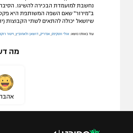
נחשבת למועמדת הבכירה להשיגו. הסיבה ל
ב"מירור" שאם השפה המשותפת היא פקטור,
שיושאל יכולה להתאים לשתי הקבוצות (יוני
עוד באותו נושא:
אולי ווטקינס
,
אנדריק
,
דושאן ולאחוביץ
,
ויטור רוקה
מה דע
אהבת