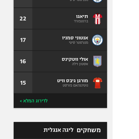
תיאגו
22
ברנטפורד
אנטוני סמניו
17
מנצ'סטר סיטי
אולי ווטקינס
16
אסטון וילה
מורגן גיבס וויט
15
נוטינגהאם פורסט
לדירוג המלא >
משחקים
ליגה אנגלית