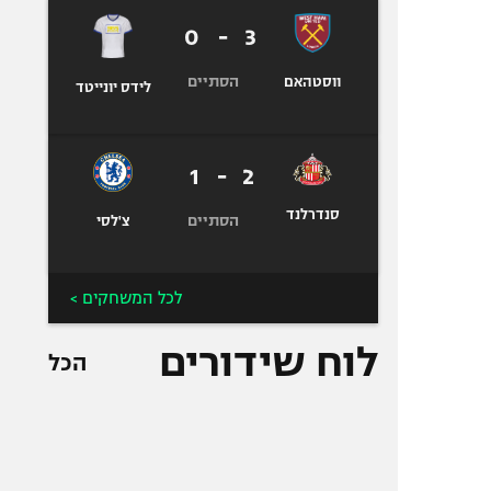
0
-
3
הסתיים
ווסטהאם
לידס יונייטד
1
-
2
סנדרלנד
הסתיים
צ'לסי
לכל המשחקים >
לוח שידורים
הכל