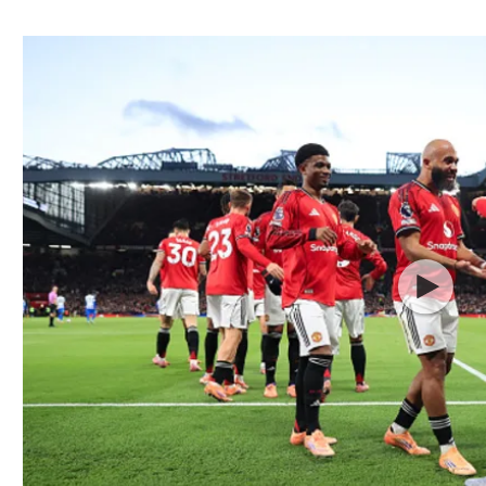
ל אביב
ליגה טורקית
תל אביב
ליגה סינית
חיפה
ליגה ברזילאית
באר שבע
ליגות נוספות
תניה
דה