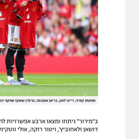
מתאוס קוניה, דייגו לאון, בריאן אמבומו, בנימין ששקו שחקני הר
ב"מירור" ניתחו ומצאו ארבע אפשרויות לחל
דושאן ולאחוביץ', ויטור רוקה, אולי ווטקינ