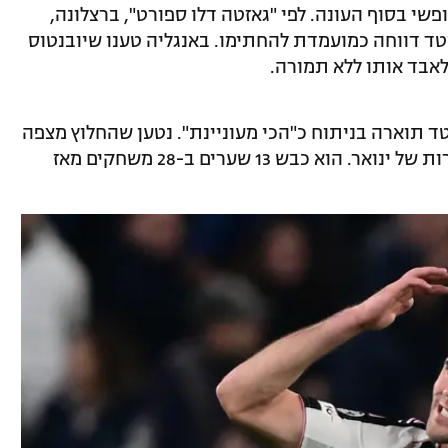
שי בסוף העונה. לפי "גאזטה דלו ספורט", ברצלונה,
נייטד דווחה כמועמדת להחתימו. באנגליה טענו שיובנטוס
לאבד אותו ללא תמורה.
יטד תוארה בניתוח כ"הכי מעוניינת". נטען שהחלוץ מצפה
להצעות בשווי 44 מיליון יורו בחלון ההעברות של ינואר. הוא כבש 13 שערים ב-28 משחקים מאז