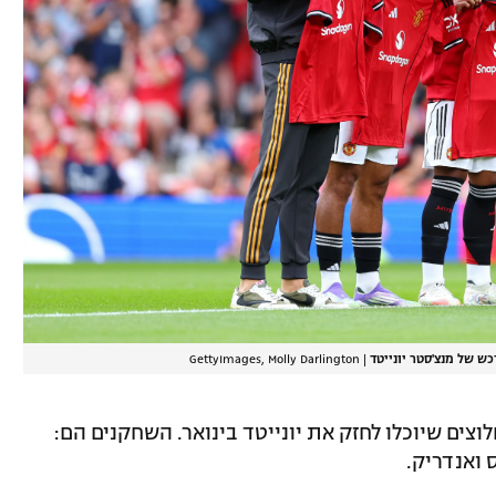
כש של מנצ'סטר יונייטד
|
GettyImages, Molly Darlington
וצים שיוכלו לחזק את יונייטד בינואר. השחקנים הם:
ס ואנדריק.