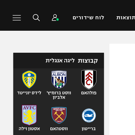
וצאות
לוח שידורים
כדורסל עולמי
ענפים נוספים
קבוצות
ליגה אנגלית
NBA
טניס
יורוליג
כדוריד
יורוקאפ
כדורעף
שחייה
פולהאם
ווסט ברומיץ'
לידס יונייטד
אלביון
ג'ודו
אגרוף
ספורט אולימפי
UFC
ברייטון
ווסטהאם
אסטון וילה