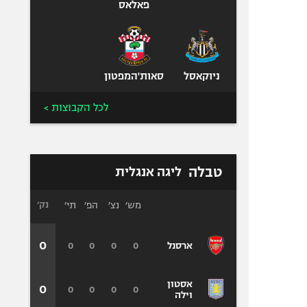
פאלאס
ניוקאסל
סאות'המפטון
לכל הקבוצות >
טבלה
ליגה אנגלית
מש׳
נצ׳
הפ׳
תי׳
נק׳
0
0
0
0
0
ארסנל
אסטון
0
0
0
0
0
וילה