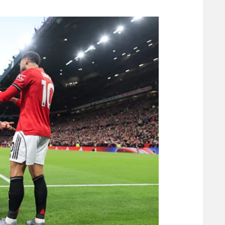
משתתפים וזוכים בפרסים
מכבי ת
הפועל 
תקנון משתתפים וזוכים בפרסים
הפועל 
תקנון עבור פעילות אלקטרה
הפועל 
תקנון עבור פעילות ספורט 1 – "מרלן"
מכבי נ
טניס
בני יהו
גיימינג E-Sports
תנאי שימוש
מדיניות פרטיות
תקנון פעילות ספורט 1
רשיון להקרנה פומבית לבית עסק
הצטרפות לחבילת הערוצים
לוח דרושים – ג'ובנט
תגיות