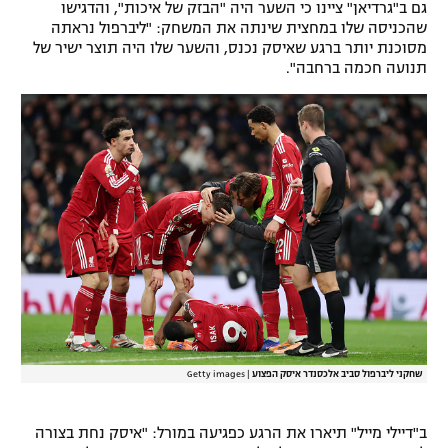
גם ב"גרדיאן" ציינו כי השער היה "הבזק של איכות", והדגישו
רשיון להקרנה פומבית לבית עסק
שהכניסה שלו במחצית שינתה את המשחק: "ליברפול נראתה
מסוכנת יותר ברגע שאיסק נכנס, והשער שלו היה תוצר ישיר של
תנועה חכמה ברחבה".
הצטרפות לחבילת הערוצים
לוח דרושים – ג'ובנט
תגיות
המגזין
שחקני ליברפול סביב אלכסנדר איסק הפצוע
|
Getty images
ב"דיילי מייל" תיארו את הרגע כפגיעה במורל: "איסק נחת בצורה