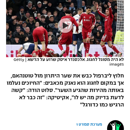
כדורסל נשים
נבחרת ישראל
יורוליג
ליגה ספרדית
טניס
VOD
מכבי תל אביב
מכבי חיפה
יורוקאפ
ליגה איטלקית
כדוריד
הפועל חולון
בית"ר ירושלים
רץ ברשת
ליגה צרפתית
כדורעף
הפועל ירושלים
מכבי תל אביב
ליגה הולנדית
שחייה
תוצאות
לא היה מסוגל לחגוג. אלכסנדר איסק שרוע על הדשא
|
Getty
דני אבדיה
הפועל תל אביב
images
ליגה טורקית
ג'ודו
חלוץ ליברפול כבש את שער היתרון מול טוטנהאם,
הפועל חיפה
לוח שידורים
אך במקום לחגוג הוא נאנק מכאבים: "החיוכים נעלמו
ליגה סינית
אגרוף
באותה מהירות שהגיע השער". סלוט הודה: "קשה
הפועל באר שבע
ליגה ברזילאית
לדעת בדיוק מה יש לו", אקיטיקה: "זה כבר לא
ברחבה
ספורט אולימפי
הרגיש כמו כדורגל"
מכבי נתניה
ליגות נוספות
UFC
"מעל הליגה" – פודקאסט
בני יהודה
מערכת ספורט 1
היאבקות WWE