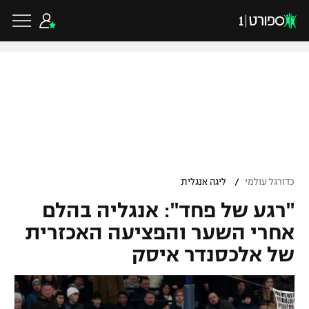
כדורגל ישראלי
ליגת העל
כדורגל עולמי
/
כדורגל עולמי
ליגה אנגלית
ליגה לאומית
"רגע של פחד": אנגליה בהלם
ליגת האלופות
כדורסל ישראלי
גביע הטוטו
אחרי השער והפציעה האכזרית
ליגה אירופית
של אלכסנדר איסק
ליגת ווינר סל
ליגיונרים
כדורסל עולמי
ליגה אנגלית
ליגה לאומית
גביע המדינה
NBA
ליגה גרמנית
ענפים נוספים