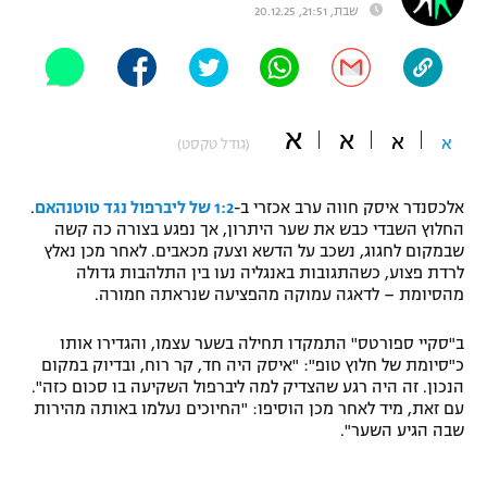
שבת, 21:51, 20.12.25
"מחצית בשכונה" – פודקאסט
אופניים
ספורט מוטורי
משתתפים וזוכים בפרסים
א
א
א
א
(גודל טקסט)
כדורמים
תקנון משתתפים וזוכים בפרסים
טניס
פוטבול אמריקאי NFL
אלכסנדר איסק חווה ערב אכזרי ב-
1:2 של ליברפול נגד טוטנהאם
.
תקנון עבור פעילות אלקטרה
החלוץ השבדי כבש את שער היתרון, אך נפגע בצורה כה קשה
גיימינג E-Sports
שבמקום לחגוג, נשכב על הדשא וצעק מכאבים. לאחר מכן נאלץ
בייסבול MLB
תקנון עבור פעילות ספורט 1 – "מרלן"
לרדת פצוע, כשהתגובות באנגליה נעו בין התלהבות גדולה
מהסיומת – לדאגה עמוקה מהפציעה שנראתה חמורה.
ספורט אתגרי ואקסטרים
תנאי שימוש
ב"סקיי ספורטס" התמקדו תחילה בשער עצמו, והגדירו אותו
אומנויות לחימה
כ"סיומת של חלוץ טופ": "איסק היה חד, קר רוח, ובדיוק במקום
הנכון. זה היה רגע שהצדיק למה ליברפול השקיעה בו סכום כזה".
מדיניות פרטיות
עם זאת, מיד לאחר מכן הוסיפו: "החיוכים נעלמו באותה מהירות
גיימינג E-Sports
שבה הגיע השער".
תקנון פעילות ספורט 1