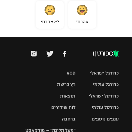
אהבתי
לא אהבתי
כדורגל ישראלי
VOD
כדורגל עולמי
רץ ברשת
ליגת העל
כדורסל ישראלי
תוצאות
ליגת
ליגה לאומית
האלופות
כדורסל עולמי
לוח שידורים
ליגת ווינר
סל
גביע הטוטו
ענפים נוספים
ברחבה
ליגה
NBA
אירופית
"מעל הליגה" – פודקאסט
ליגה לאומית
ליגיונרים