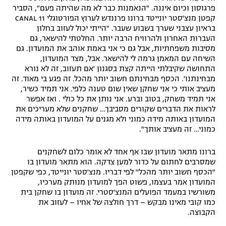
פרגוסון וכיום איננה. "הנאמנות כבר לא מה שהיתה פעם", הסביר
קפטן מנצ'סטר יונייטד ברונו פרננדש לערוץ הפורטוגלי CANAL 11
בראיון עצבני שערך בשבוע שעבר. "הייתי יכול לעזוב בחלון
העברות האחרון ולהרוויח הרבה יותר. החלטתי להישאר, גם
מסיבות משפחתיות, אבל גם כי אני באמת אוהב את המועדון. גם
השיחה עם המאמן גרמה לי להישאר. אבל, מצד המועדון,
התחושה שקיבלתי הייתה קצת בסגנון 'אם תעזוב, זה לא נורא
מבחינתנו'. הכסף מבחינתם חשוב יותר מהכל. זה פגע בי מאוד. זה
מעציב אותי כי אני שחקן שאין שום טענה כלפי. אני תמיד כשיר,
אני תמיד משחק, בטוב וברע. אני נותן את כל כולי . ואז אפשר
לראות את הדברים שקורים מסביבך… שחקנים שלא מעריכים את
המועדון באותה מידה כמוני ולא מגנים על המועדון באותה מידה
כמוני… זה מעציב אותך".
ברונו מתאר מועדון שבו אף אחד לא אומר כלום לשחקנים
שמסרבים לחתום על כדור למען צדקה. הוא מתאר מועדון בו
"הכסף חשוב יותר מהכל" לפי דבריו. מנצ'סטר יונייטד, כפי שקפטן
המועדון אמר בעצמו, פשוט הפך למועדון מנותק מערכיו,
משורשיו במעמד הפועלים המנצ'סטרי. זה מועדון בו שחקן בית
כמו קובי מאינו מבקש – דרך חולצה של אחיו – לעזוב את
הקבוצה.