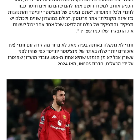
הכניס אותם למשרדו ושם אמר להם שהם מראים חוסר כבוד
רשיון להקרנה פומבית לבית עסק
לוונדי ולכל המועדון. "אתם נציגים של מנצ'סטר יונייטד והתנהגות
כזו אינה מקובלת" אמר פרגוסון. "כולם במועדון שווים ולכולם יש
הצטרפות לחבילת הערוצים
תפקיד. והתפקיד של כולם זה לדאוג שכל אחד אחר יכול לעשות
את התפקיד שלו כמו שצריך".
לוח דרושים – ג'ובנט
וונדי לא נתקלה באותה בעיה מאז. לא ברור מה קרה עם וונדי (אין
אזכורים יותר שלה באתר של מנצ'סטר יונייטד כפי שהיו לפני
תגיות
עשור) אבל לא מן הנמנע שהיא אחת מ-450 עובדי מועדון שפוטרו
על ידי הבעלים, חברת INEOS, מאז 2024.
המגזין