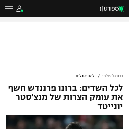
כדורגל ישראלי
ליגת העל
כדורגל עולמי
/
כדורגל עולמי
ליגה אנגלית
ליגה לאומית
לכל השדים: ברונו פרננדש חשף
ליגת האלופות
כדורסל ישראלי
גביע הטוטו
את עומק הצרות של מנצ'סטר
ליגה אירופית
יונייטד
ליגת ווינר סל
ליגיונרים
כדורסל עולמי
ליגה אנגלית
ליגה לאומית
גביע המדינה
NBA
ליגה גרמנית
ענפים נוספים