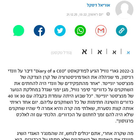
אוריאל דסקל
"מחצית בשכונה" – פודקאסט
אופניים
יום ראשון, 13:22, 21.12.25
ספורט מוטורי
משתתפים וזוכים בפרסים
כדורמים
תקנון משתתפים וזוכים בפרסים
א
טניס
א
א
א
(גודל טקסט)
פוטבול אמריקאי NFL
תקנון עבור פעילות אלקטרה
ב-2022 גארי נוויל הגיע לפודקאסט "Diary of a CEO" דיבר על וונדי
גיימינג E-Sports
בייסבול MLB
רניסון, מי שניהלה את האדמיניסטרציה של קרן הצדקה של
תקנון עבור פעילות ספורט 1 – "מרלן"
מנצ'סטר יונייטד. "אחד מהתפקידים של וונדי היה להחתים את
ספורט אתגרי ואקסטרים
השחקנים על כדורים" סיפר נוויל, מגן ימני שגדל במחלקת הנוער
תנאי שימוש
של מנצ'סטר יונייטד. "כל שבוע היתה עומדת בקבלה עם 30 או 40
כדורים והשיגה חתימות של כל השחקנים עליהם. יום אחד ראיתי
אומנויות לחימה
אותה קצת נסערת, שאלתי מה קרה והיא אמרה לי שהיו שחקנים
מדיניות פרטיות
ש'לא היה להם זמן' לחתום על הכדורים. הלכתי עם זה לאלכס
גיימינג E-Sports
פרגוסון".
תקנון פעילות ספורט 1
מה שקרה אחרי, אתם יכולים לנחש, זה שהמנג'ר האגדי השיג
מוונדי את השמות של השחקנים שלא חתמו על הכדורים, הוא