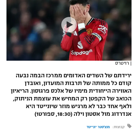
כדורסל נשים
נבחרת ישראל
יורוליג
ליגה ספרדית
טניס
VOD
מכבי תל אביב
מכבי חיפה
יורוקאפ
ליגה איטלקית
כדוריד
הפועל חולון
בית"ר ירושלים
רץ ברשת
ליגה צרפתית
כדורעף
הפועל ירושלים
מכבי תל אביב
ליגה הולנדית
שחייה
תוצאות
|
רויטרס
דני אבדיה
הפועל תל אביב
ליגה טורקית
ירידתם של השדים האדומים ממרכז הבמה נבעה
ג'ודו
הפועל חיפה
קודם כל ממותה של תרבות המועדון, ואובדן
לוח שידורים
ליגה סינית
האווירה הייחודית מימיו של אלכס פרגוסון. הריאיון
אגרוף
הפועל באר שבע
הכואב של הקפטן רק המחיש את עוצמת הניתוק,
ליגה ברזילאית
ברחבה
ולאף אחד כבר לא מרגיש מוזר שיונייטד היא
ספורט אולימפי
מכבי נתניה
אנדרדוג מול אסטון וילה (18:30, ספורט1)
ליגות נוספות
UFC
"מעל הליגה" – פודקאסט
בני יהודה
קבוצות:
מנצ'סטר יונייטד
היאבקות WWE