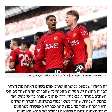
ביצוע מרהיב. רשפורד עם מקטומיניי
|
אימג'בנק GettyImages, Catherine Ivill
זה מועדון שכמעט כל שחקן שעזב אותו בשנים האחרונות הצליח
לפרוח מחוצה לו. מסקוט מקטומיניי שהפך לאחד מהשחקנים הכי
חשובים בסריה A בנאפולי, דרך אנתוני שפורח בריאל בטיס ועד
מרכוס רשפורד, שחוזר לשיאו במדי ברצלונה. ההצלחות שלהם
היא הוכחה שהאדמה במנצ'סטר כבר לא מאפשרת לשחקנים
לגדול ולצמוח. למרות שיפוצים נרחבים של מגרש האימונים,