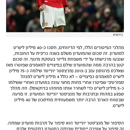
|
רויטרס
מהלכי הפיטורים הללו, לפי הדיווחים, חסכו כ-40 מיליון ליש"ט
למועדון. זה סכום שהמועדון משלם בשנה כריבית על החובות,
שנבעו מרכישתו על ידי משפחת גלייזר בעסקת מינוף. זה סכום
קטן בהרבה ממה שהמועדון שילם בפיצויים למאמנים שפוטרו מאז
שאלכס פרגוסון עזב ב-2013 (מנ'צסטר יונייטד שילמה כ-75 מיליון
ליש"ט למאמנים כפיצויים – לא כולל 4 מיליון ליש"ט למנהל
ספורטיבי שפיטרו אחרי פחות מחצי עונה במועדון ואחרי ששילמו
כ-5 מיליון ליש"ט כדי לשחרר אותו מחוזהו בניוקאסל). וזה מהלך
שפגע במהות ובתרבות של מנצ'סטר יונייטד המועדון. זו פגיעה
שבטווח הארוך הרבה יותר משמעותית מחיסכון של 40 מיליון
ליש"ט.
הסיפור של מנצ'סטר יונייטד הוא סיפור על תרבות מועדון שמתה.
זה סיפור על אווירה ייחודית שהיתה במועדון בתקופת אלכס