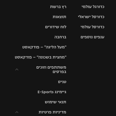
כדורגל עולמי
רץ ברשת
ליגת העל
כדורסל ישראלי
תוצאות
ליגת
ליגה לאומית
האלופות
כדורסל עולמי
לוח שידורים
ליגת ווינר
סל
גביע הטוטו
ענפים נוספים
ברחבה
ליגה
NBA
אירופית
"מעל הליגה" – פודקאסט
ליגה לאומית
ליגיונרים
טניס
יורוליג
ליגה אנגלית
"מחצית בשכונה" – פודקאסט
כדורסל נשים
גביע המדינה
כדוריד
יורוקאפ
ליגה גרמנית
משתתפים וזוכים
בפרסים
מכבי תל
נבחרת
כדורעף
אביב
ישראל
ליגה
טניס
ספרדית
תקנון משתתפים
שחייה
הפועל חולון
מכבי חיפה
וזוכים בפרסים
גיימינג E-Sports
ליגה
איטלקית
ג'ודו
הפועל
בית"ר
תנאי שימוש
תקנון עבור פעילות
ירושלים
ירושלים
אלקטרה
מדיניות פרטיות
ליגה
אגרוף