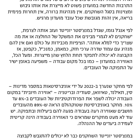
התרבות החדשה במועדון פשוט לא מייצרת את אותו גיבוש
ומצוינות בסגל השחקנים. אין מנהיגות ברורה, אין תחרות פנימית
בריאה, אין זהות מגובשת שכל עובד מועדון מרגיש.
לפי אנג'ל גומז, שגדל במנצ'סטר יונייטד ועזב אותה לצרפת,
"שחקנים לא לגמרי מבינים את המשקל של החולצה או את מה
שצריך כדי למלא אותה". הציפיות מכבידות על כולם ואם אין להם
מנהיג עם עמוד שדרה ערכי חזק, כמאמן, כמנכ"ל, כקפטן, אז
הקבוצה לא יכולה לתפקד תחת הלחץ שהן מייצרות. ומעל הכל,
האווירה במועדון – כמו בכל מקום עבודה – משפיעה באופן ישיר
על התפוקה של העובדים.
לפי מחקר שנערך ב-2022 על ידי אוניברסיטאות במספר מדינות –
סין, תאילנד, טאיוואן, סעודיה ובריטניה – "אווירה חיובית" במקום
העבודה יכולה לשפר את הפרודוקטיביות של העובדים ב-8% עד
10%. מחקר באוניברסיטת שטוקהולם הראה ש-89% מהעובדים
חושבים שאווירה רעה בעבודה פגעה להם ביעילות ובתפוקה. יש
עוד לא מעט מחקרים שמראים כי האווירה בעבודה הינה קריטית
לעמידה ביעדים של ההנהלה.
במנצ'סטר יונייטד השחקנים כבר לא יכולים להתגבש לקבוצה