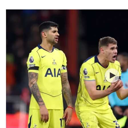
ל אביב
ליגה טורקית
תל אביב
ליגה סינית
חיפה
ליגה ברזילאית
באר שבע
ליגות נוספות
תניה
דה