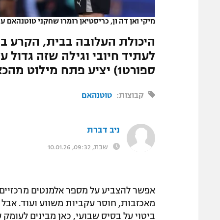
המגזין
מיקי ואן דה ון, כריסטיאן רומרו שחקני טוטנהאם ע
היכולת העלובה בבית, הקרע ב
ספורט1) יציע פתח מילוט מהכאוס
קבוצות:
טוטנהאם
ניב דברת
שבת, 09:32, 10.01.26
אפשר להצביע על מספר אלמנטים מרכזיים
מאכזבות, חוסר עקביות משווע ועוד. אבל 
ביטוי על בסיס שבועי, כאן מבינים לעומק