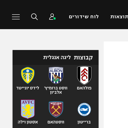
וצאות
לוח שידורים
כדורסל עולמי
ענפים נוספים
קבוצות
ליגה אנגלית
NBA
טניס
יורוליג
כדוריד
יורוקאפ
כדורעף
שחייה
פולהאם
ווסט ברומיץ'
לידס יונייטד
אלביון
ג'ודו
אגרוף
ספורט אולימפי
UFC
ברייטון
ווסטהאם
אסטון וילה