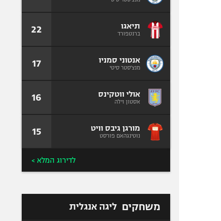
תיאגו
22
ברנטפורד
אנטוני סמניו
17
מנצ'סטר סיטי
אולי ווטקינס
16
אסטון וילה
מורגן גיבס וויט
15
נוטינגהאם פורסט
לדירוג המלא >
משחקים
ליגה אנגלית