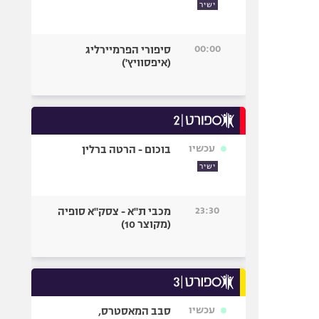
ישיר
00:00
סיפורי הפרמיירליג
(איפסוויץ')
עכשיו
בוכום - הרטה ברלין
ישיר
23:30
מכבי ת"א - צסק"א סופיה
(מקוצר 10)
עכשיו
סבב המאסטרס,