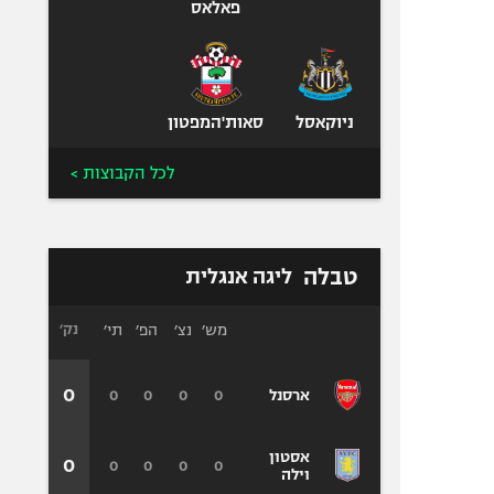
פאלאס
ניוקאסל
סאות'המפטון
לכל הקבוצות >
טבלה
ליגה אנגלית
מש׳
נצ׳
הפ׳
תי׳
נק׳
0
0
0
0
0
ארסנל
אסטון
0
0
0
0
0
וילה