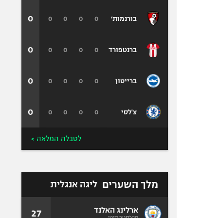
0
0
0
0
0
בורנמות׳
0
0
0
0
0
ברנטפורד
0
0
0
0
0
ברייטון
0
0
0
0
0
צ'לסי
לטבלה המלאה >
מלך השערים
ליגה אנגלית
ארלינג האלנד
27
מנצ'סטר סיטי