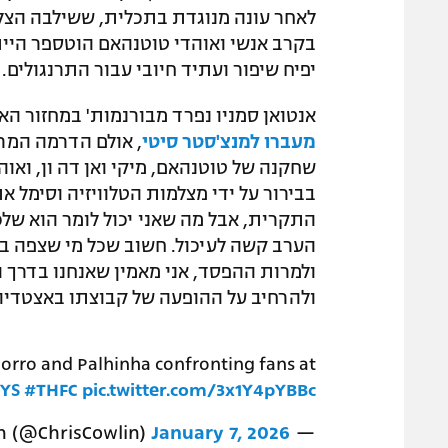
לאחר עונה מנוגדת בתכלית, ששילבה הצלח
בקרב אנשי ואוהדי טוטנהאם הוטספר היית
יפיח שיפור ועתיד חיובי עבור התרנגולים
אנטואן סמניו נפרד מבורנמות' במחזור הא
מעברו למנצ'סטר סיטי
, אולם הדרמה המר
שחקנה של טוטנהאם, מיקי ואן דה ון, ואו
בבירור על ידי מצלמות הטלוויזיה וסימל א
התקרית, אבל מה שאני יכול לומר הוא של
הערב קשה לעיכול. חשוב שכל מי שצפה ב
ולמרות ההפסד, אני מאמין שאנחנו בדרך 
ולהרחיב על ההופעה של קבוצתו באצטדיון ה
orro and Palhinha confronting fans at
YS
#THFC
pic.twitter.com/3x1Y4pYBBc
January 7, 2026
— Chris Cowlin (@ChrisCowlin)