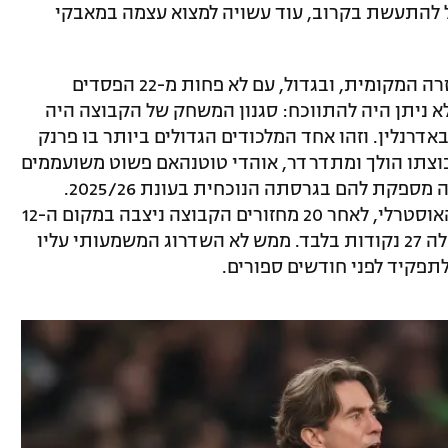
 להתעשת בקרוב, עוד עשויה למצוא עצמה במאבקי
גם בעונה שעברה טוטנהאם התקשתה בגזרה המקומית, ובגדול, עם לא פחות מ-22 הפסדים
אחד לא ניתן היה להתווכח: סגנון המשחק של הקבוצה היה
אדרנלין. וזהו אחד המלכודים הגדולים ביותר בו פרנק
בוצתו הולך ומתדרדר, אוהדי טוטנהאם פשוט משועממים
למוות מהתצוגות חסרות המעוף שהקבוצה מספקת להם בגרסתה הנוכחית בעונת 2025/26.
בעונה שעברה תחת הדרכתו של המנג'ר האוסטרלי, לאחר 20 מחזורים הקבוצה ניצבה במקום ה-12
עם 24 נקודות וכעת, לאחר 21 מחזורים יש לה 27 נקודות בלבד. ממש לא השדרוג המשמעותי עליו
לתפקיד לפני חודשים ספורים.