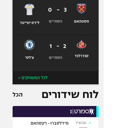
0
-
3
הסתיים
ווסטהאם
לידס יונייטד
1
-
2
סנדרלנד
הסתיים
צ'לסי
לכל המשחקים >
לוח שידורים
הכל
עכשיו
מידלסברו - רקסהאם