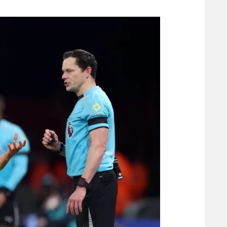
משתתפים וזוכים בפרסים
מכבי ת
הפועל 
תקנון משתתפים וזוכים בפרסים
הפועל 
תקנון עבור פעילות אלקטרה
הפועל 
תקנון עבור פעילות ספורט 1 – "מרלן"
מכבי נ
טניס
בני יהו
גיימינג E-Sports
תנאי שימוש
מדיניות פרטיות
תקנון פעילות ספורט 1
רשיון להקרנה פומבית לבית עסק
הצטרפות לחבילת הערוצים
לוח דרושים – ג'ובנט
תגיות