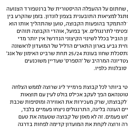
ה, שחתום על ההעפלה ההיסטורית של ברנטפורד הצנועה
תגל למציאות התובענית בצפון לונדון. בזמן שהקרע בין
 להתמקד בהופעות הקבוצה, טוען שהתהליך אותו הוא
פטימי לתרנגולים. אך בפועל, אוהדי הקבוצה תוהים
 הוביל בכלל לשינוי הקיצוני הנדרש? אין יותר מדי
חית גביע בארון התארים הדליל של המועדון לראשונה
מזה 17 שנים ולמרות עונת הפרמייר ליג המתסכלת שחוו בעונת 25/24 תחת שרביט האימון של אנג'
צטדיונה המרהיב של 'הספרס' שעדיין משוכנעים
סובלנות כלפיו.
נטי ביותר לכל קבוצת פרמייר ליג שרוצה לממש הצלחה
טוטנהאם הפך לעקב אכילס בולט לעין עם תוצאות
לקבוצתו, שרק מעכירות את האווירה ומוסיפות שכבת
 העונה בליגה, התרנגולים ניצחו פעמיים בלבד,
וש פעמים. זה לא מאזן של קבוצה שטעמה את טעם
ה ורוצה לקחת את המועדון קדימה לפחות בדרגה