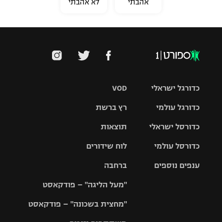
אהבתי
לא אהבתי
כדורגל ישראלי
VOD
כדורגל עולמי
רץ ברשת
ליגת העל
כדורסל ישראלי
תוצאות
ליגת
ליגה לאומית
האלופות
כדורסל עולמי
לוח שידורים
ליגת ווינר
סל
גביע הטוטו
ענפים נוספים
ברחבה
ליגה
NBA
אירופית
"מעל הליגה" – פודקאסט
ליגה לאומית
ליגיונרים
טניס
יורוליג
ליגה אנגלית
"מחצית בשכונה" – פודקאסט
כדורסל נשים
גביע המדינה
כדוריד
יורוקאפ