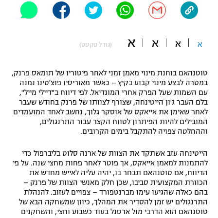
"מחצית בשכונה" – פודקאסט
אופניים
א
א
א
ספורט מוטורי
א
משתתפים וזוכים בפרסים
(גודל טקסט)
כדורמים
טוטנהאם בוחנת מינוי מאמן זמני לאחר פיטוריו של תומאס פרנק,
תקנון משתתפים וזוכים בפרסים
טניס
במטרה לבצע מינוי קבוע בקיץ – כאשר מאוריסיו פוצ'טינו נמנה
פוטבול אמריקאי NFL
עם השמות שעל הפרק אחרי המונדיאל. לפי דיווח ב"דיילי מייל",
תקנון עבור פעילות אלקטרה
בלם העבר ג'ון הייטינחה, שצורף לצוותו של פרנק בחודש שעבר
גיימינג E-Sports
לאחר שאימן את אייאקס של אוסקר גלוך, נחשב לאחד המועמדים
בייסבול MLB
תקנון עבור פעילות ספורט 1 – "מרלן"
המובילים להיות הפיתרון לטווח הקצר עבור התרנגולים,
וההחלטה צפויה להתקבל בימים הקרובים.
ספורט אתגרי ואקסטרים
תנאי שימוש
הייטינחה עזב אשתקד את הצוות של ארנה סלוט בליברפול כדי
אומנויות לחימה
להתמנות למאמן אייאקס, אך פוטר לאחר פחות מחצי שנה. על פי
הדיווח, אם טוטנהאם תבחר בו, יהיה עליה לאייש מחדש את
מדיניות פרטיות
הכוורת המקצועית סביבו, שכן חלק מאנשי הצוות של פרנק –
גיימינג E-Sports
בהם כאלה שהגיעו עימו מברנטפורד – צפויים לעזוב. להנהלת
התרנגולים יש זמן להסדיר את המהלך, כיוון שמשחקה הבא של
תקנון פעילות ספורט 1
טוטנהאם הוא הדרבי מול ארסנל בעוד כשבוע וחצי, והשחקנים