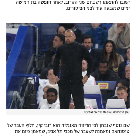
ישובו להתאמן רק ביום שני הקרוב, לאחר חופשה בת חמישה
רשיון להקרנה פומבית לבית עסק
ימים שנקבעה עוד לפני הפיטורים.
הצטרפות לחבילת הערוצים
לוח דרושים – ג'ובנט
תגיות
המגזין
ג'ון הייטינחה
|
Crystal Pix/MB Media
שם נוסף שנבחן לפי הדיווח מאנגליה הוא רובי קין, חלוץ העבר של
טוטנהאם ומאמנה לשעבר של מכבי תל אביב, שמאמן כיום את