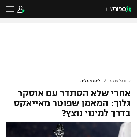
כדורגל ישראלי
ליגת העל
כדורגל עולמי
/
כדורגל עולמי
ליגה אנגלית
ליגה לאומית
אחרי שלא הסתדר עם אוסקר
ליגת האלופות
כדורסל ישראלי
גביע הטוטו
גלוך: המאמן שפוטר מאייאקס
ליגה אירופית
בדרך למינוי נוצץ?
ליגת ווינר סל
ליגיונרים
כדורסל עולמי
ליגה אנגלית
ליגה לאומית
גביע המדינה
NBA
ליגה גרמנית
ענפים נוספים