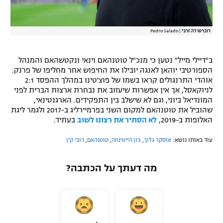
רוברטו דה זרבי
|
Pedro Salado
ב"דיילי מייל" נטען כי מנכ"ל טוטנהאם וינאי ונקטשהאם והמנהל
הספורטיבי יוהאן לאנגה יובילו את החיפוש אחר מחליפו של פרנק.
אוהדי התרנגולים קראו בשמו של פוצ'טינו במהלך ההפסד 2:1
לניוקאסל, אך אין אפשרות שיעזוב את נבחרת ארצות הברית לפני
המונדיאל ביוני, וגם לא שישלב בין התפקידים. הארגנטינאי,
שהוביל את טוטנהאם למקום השני בפרמיירליג ב-2017 ולגמר ליגת
האלופות ב-2019,
לא הסתיר את רצונו לשוב
בעתיד.
עוד באותו נושא:
אוסקר גלוך
,
ג'ון הייטינחה
,
טוטנהאם
,
רובי קין
מה דעתך על הכתבה?