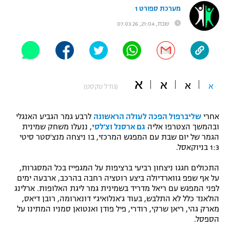
מערכת ספורט 1
"מחצית בשכונה" – פודקאסט
אופניים
שבת, 21:04, 07.03.26
ספורט מוטורי
משתתפים וזוכים בפרסים
כדורמים
תקנון משתתפים וזוכים בפרסים
א
טניס
א
א
א
(גודל טקסט)
פוטבול אמריקאי NFL
תקנון עבור פעילות אלקטרה
אחרי
שליברפול הפכה לעולה הראשונה
לרבע גמר הגביע האנגלי
גיימינג E-Sports
בייסבול MLB
ובהמשך הצטרפו אליה
גם ארסנל וצ'לסי
, ננעלו משחק שמינית
תקנון עבור פעילות ספורט 1 – "מרלן"
הגמר של יום שבת עם המפגש המרכזי, בו ניצחה מנצ'סטר סיטי
ספורט אתגרי ואקסטרים
1:3 בניוקאסל.
תנאי שימוש
התכולים חגגו ניצחון רביעי ברציפות על המגפייז בכל המסגרות,
אומנויות לחימה
על אף שפפ גווארדיולה ביצע רוטציה רחבה בהרכב, ארבעה ימים
מדיניות פרטיות
לפני המפגש עם ריאל מדריד בשמינית גמר ליגת האלופות. ארלינג
גיימינג E-Sports
הולאנד כלל לא התלבש, בעוד ג'אנלואיג'י דונארומה, רובן דיאס,
מארק גהי, ריאן שרקי, רודרי, פיל פודן ואנטואן סמניו המתינו על
תקנון פעילות ספורט 1
הספסל.