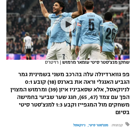
כדורסל נשים
נבחרת ישראל
יורוליג
ליגה ספרדית
טניס
VOD
מכבי תל אביב
מכבי חיפה
יורוקאפ
ליגה איטלקית
כדוריד
הפועל חולון
בית"ר ירושלים
רץ ברשת
ליגה צרפתית
כדורעף
הפועל ירושלים
מכבי תל אביב
ליגה הולנדית
שחייה
תוצאות
שחקן מנצ'סטר סיטי עומאר מרמוש
|
רויטרס
דני אבדיה
הפועל תל אביב
ליגה טורקית
פפ גווארדיולה עלה בהרכב משני בשמינית גמר
ג'ודו
הפועל חיפה
הגביע האנגלי וראה את בארנס (18) קובע 0:1
לוח שידורים
ליגה סינית
לניוקאסל, אלא שסאביניו איזן (39) ומרמוש המצוין
אגרוף
הפועל באר שבע
הפך עם צמד (47, 65), חגג שער שביעי בחמישה
ליגה ברזילאית
ברחבה
משחקים מול המגפייז וקבע 1:3 למנצ'סטר סיטי
ספורט אולימפי
מכבי נתניה
בסיום
ליגות נוספות
UFC
"מעל הליגה" – פודקאסט
בני יהודה
קבוצות:
מנצ'סטר סיטי
ניוקאסל
היאבקות WWE