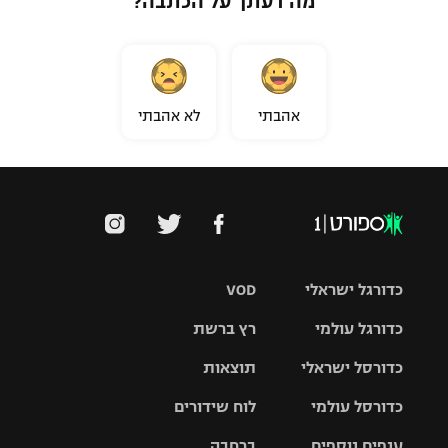
מה דעתך על הכתבה?
אהבתי
לא אהבתי
כדורגל ישראלי
VOD
כדורגל עולמי
רץ ברשת
ליגת העל
כדורסל ישראלי
תוצאות
ליגת
ליגה לאומית
האלופות
כדורסל עולמי
לוח שידורים
ליגת ווינר
סל
גביע הטוטו
ענפים נוספים
ברחבה
ליגה