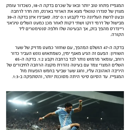
המגפייז פתחו טוב יותר ובאו על שכרם בדקה ה-18, כשכדור עומק
רשיון להקרנה פומבית לבית עסק
מצוין של סנדרו טונאלי מצא את הארווי בארנס, וזה חדר לרחבה
ובעט לרשת העליונה כדי לקבוע 0:1 יפה. סאביניו איזן בדקה ה-39
הצטרפות לחבילת הערוצים
מבישול של ז'רמי דוקו ושתי דקות לאחר מכן כמעט השלים טיג'אני
ריינדרס מהפך בזק, אך הבעיטה שלו חלפה סנטימטרים ליד
הקורה.
לוח דרושים – ג'ובנט
בדקה ה-47 הושלם המהפך, עם שחזור כמעט מדויק של שער
תגיות
השוויון: הפעם זה הגיע מאגף ימין, כשמתאוש נונש העביר כדור
רוחב, עומאר מרמוש נותר לבד ברחבה וקבע 1:2. בדקה ה-65
המגזין
השלים המצרי צמד עם בעיטה נהדרת מקצה הרחבה לחיבורים של
היריבה האהובה עליו, וחגג שער שביעי בחמש הופעות מול
המגפייז. עד הסיום סיטי היתה מסוכנת יותר, והסתפקה ב-1:3.