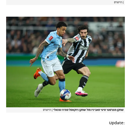
|
רויטרס
שחקן מנצ'סטר סיטי סאביניו מול שחקן ניוקאסל סנדרו טונאלי
|
רויטרס
Update: