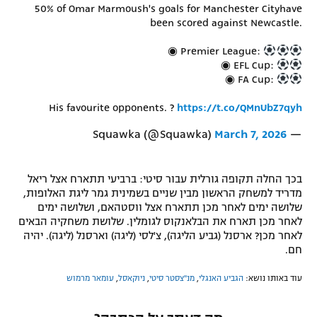
50% of Omar Marmoush's goals for Manchester Cityhave
been scored against Newcastle.
◉ Premier League:
◉ EFL Cup:
◉ FA Cup:
His favourite opponents. ?
https://t.co/QMnUbZ7qyh
March 7, 2026
— Squawka (@Squawka)
בכך החלה תקופה גורלית עבור סיטי: ברביעי תתארח אצל ריאל
מדריד למשחק הראשון מבין שניים בשמינית גמר ליגת האלופות,
שלושה ימים לאחר מכן תתארח אצל ווסטהאם, ושלושה ימים
לאחר מכן תארח את הבלאנקוס לגומלין. שלושת משחקיה הבאים
לאחר מכן? ארסנל (גביע הליגה), צ'לסי (ליגה) וארסנל (ליגה). יהיה
חם.
עוד באותו נושא:
הגביע האנגלי
,
מנ''צסטר סיטי
,
ניוקאסל
,
עומאר מרמוש