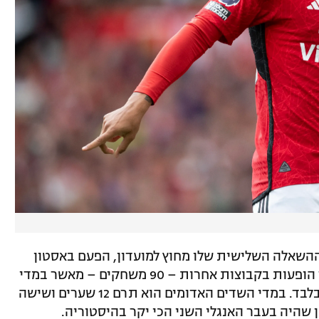
כעת בתקופת ההשאלה השלישית שלו מחוץ למועדון, הפעם באסטון
וילה. באופן מדהים, סאנצ'ו כבר רשם יותר הופעות בקבוצות אחרות – 90 משחקים – מאשר במדי
מנצ'סטר יונייטד, עבורה שיחק 83 פעמים בלבד. במדי השדים האדומים הוא תרם 12 שערים ושישה
 שהיה בעבר האנגלי השני הכי יקר בהיסטוריה.