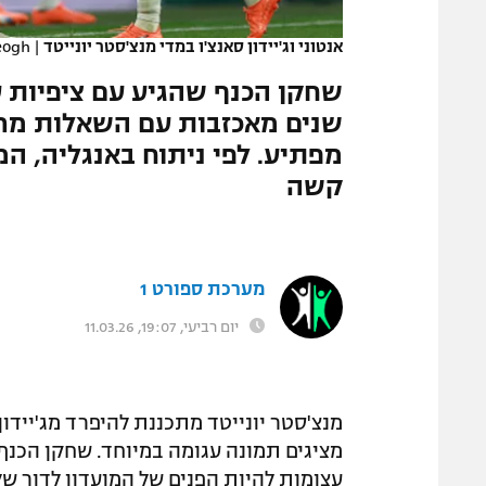
המגזין
אנטוני וג'יידון סאנצ'ו במדי מנצ'סטר יונייטד
|
eogh
שחקן הכנף שהגיע עם ציפיות עצ
שנים מאכזבות עם השאלות מרו
מפתיע. לפי ניתוח באנגליה, המ
קשה
מערכת ספורט 1
יום רביעי, 19:07, 11.03.26
מנצ'סטר יונייטד מתכננת להיפרד מג'יידו
עצומות להיות הפנים של המועדון לדור של