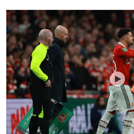
ל אביב
ליגה טורקית
תל אביב
ליגה סינית
חיפה
ליגה ברזילאית
באר שבע
ליגות נוספות
תניה
דה