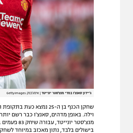
ג'יידון סאנצ'ו במדי מנצ'סטר יונייטד
|
אימג'בנק GettyImages
שחקן הכנף בן ה-25 נמצא 
בישולים בלבד, נתון מאכזב במיוחד לשחקן