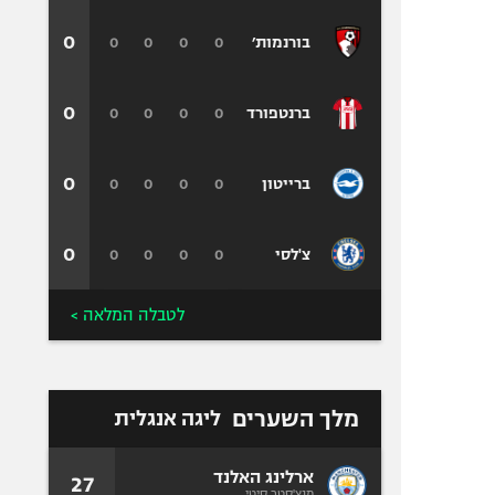
0
0
0
0
0
בורנמות׳
0
0
0
0
0
ברנטפורד
0
0
0
0
0
ברייטון
0
0
0
0
0
צ'לסי
לטבלה המלאה >
מלך השערים
ליגה אנגלית
ארלינג האלנד
27
מנצ'סטר סיטי