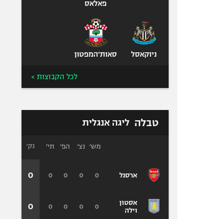
פאלאס
ניוקאסל
סאות'המפטון
לכל הקבוצות >
טבלה
ליגה אנגלית
מש׳
נצ׳
הפ׳
תי׳
נק׳
0
0
0
0
0
ארסנל
אסטון
0
0
0
0
0
וילה