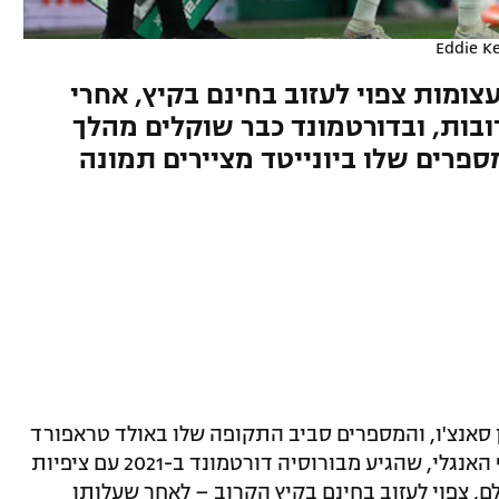
Eddie K
ומות צפוי לעזוב בחינם בקיץ, אחרי
בות, ובדורטמונד כבר שוקלים מהלך
ספרים שלו ביונייטד מציירים תמונה
ן סאנצ'ו, והמספרים סביב התקופה שלו באולד טראפורד
מציגים תמונה עגומה במיוחד. שחקן הכנף האנגלי, שהגיע מבורוסיה דורטמונד ב-2021 עם ציפיות
ם, צפוי לעזוב בחינם בקיץ הקרוב – לאחר שעלותו