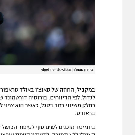
ג'יידון סאנצ'ו
|
Nigel French/Allstar
במקביל, החוזה של סאנצ'ו באולד טראפור
לגדול. לפי הדיווחים, בורוסיה דורטמונד
כחלק משינוי רחב בסגל, כאשר הוא צפוי לה
בראנדט.
ביונייטד מוכנים לשים סוף לסיפור הכושל
האנגלי ללא תמורה. למועדון קיימת אופצי