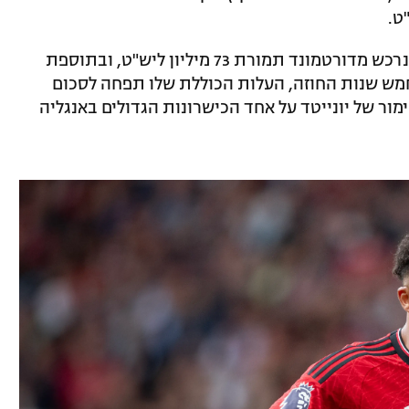
לפי ניתוח כלכלי של ה"דיילי מייל", סאנצ'ו נרכש מדורטמונד תמורת 73 מיליון ליש"ט, ובתוספת
ע לאורך חמש שנות החוזה, העלות הכוללת שלו תפחה לסכום
מור של יונייטד על אחד הכישרונות הגדולים באנגליה