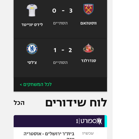
0
-
3
הסתיים
ווסטהאם
לידס יונייטד
1
-
2
סנדרלנד
הסתיים
צ'לסי
לכל המשחקים >
לוח שידורים
הכל
עכשיו
בית"ר ירושלים - אוסטריה