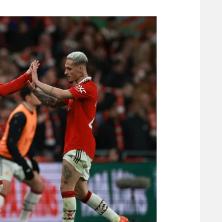
משתתפים וזוכים בפרסים
מכבי ת
הפועל 
תקנון משתתפים וזוכים בפרסים
הפועל 
תקנון עבור פעילות אלקטרה
הפועל 
תקנון עבור פעילות ספורט 1 – "מרלן"
מכבי נ
טניס
בני יהו
גיימינג E-Sports
תנאי שימוש
מדיניות פרטיות
תקנון פעילות ספורט 1
רשיון להקרנה פומבית לבית עסק
הצטרפות לחבילת הערוצים
לוח דרושים – ג'ובנט
תגיות