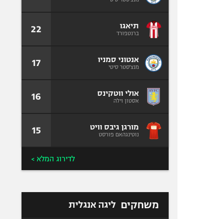
תיאגו
22
ברנטפורד
אנטוני סמניו
17
מנצ'סטר סיטי
אולי ווטקינס
16
אסטון וילה
מורגן גיבס וויט
15
נוטינגהאם פורסט
לדירוג המלא >
משחקים
ליגה אנגלית