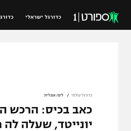
כדורגל ישראלי
כדורגל
VOD
כדורג
רץ ברשת
ליגת ה
ליגה ל
תוצאות
גביע הט
לוח שידורים
ליגיונר
ברחבה
/
גביע ה
כדורגל עולמי
ליגה אנגלית
נבחרת 
כאב בכיס: הרכש ה
"מעל הליגה" – פודקאסט
מכבי ח
"מחצית בשכונה" – פודקאסט
יונייטד, שעלה לה 
בית"ר י