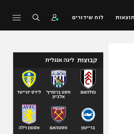
וצאות
לוח שידורים
כדורסל עולמי
ענפים נוספים
קבוצות
ליגה אנגלית
NBA
טניס
יורוליג
כדוריד
יורוקאפ
כדורעף
שחייה
פולהאם
ווסט ברומיץ'
לידס יונייטד
אלביון
ג'ודו
אגרוף
ספורט אולימפי
UFC
ברייטון
ווסטהאם
אסטון וילה