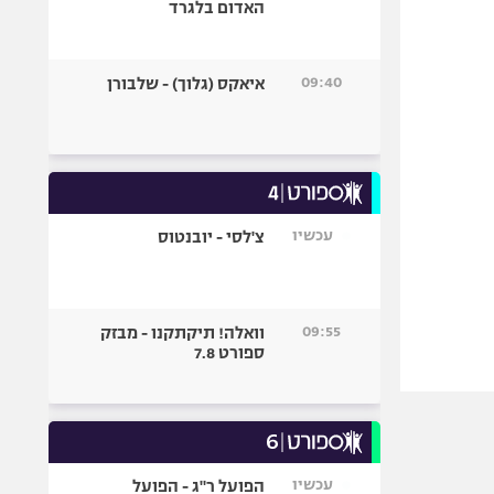
האדום בלגרד
09:40
איאקס (גלוך) - שלבורן
עכשיו
צ'לסי - יובנטוס
09:55
וואלה! תיקתקנו - מבזק
ספורט 7.8
עכשיו
הפועל ר"ג - הפועל