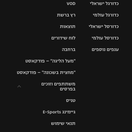
כדורגל ישראלי
VOD
כדורגל עולמי
רץ ברשת
ליגת העל
כדורסל ישראלי
תוצאות
ליגת
ליגה לאומית
האלופות
כדורסל עולמי
לוח שידורים
ליגת ווינר
סל
גביע הטוטו
ענפים נוספים
ברחבה
ליגה
NBA
אירופית
"מעל הליגה" – פודקאסט
ליגה לאומית
ליגיונרים
טניס
יורוליג
ליגה אנגלית
"מחצית בשכונה" – פודקאסט
כדורסל נשים
גביע המדינה
כדוריד
יורוקאפ
ליגה גרמנית
משתתפים וזוכים
בפרסים
מכבי תל
נבחרת
כדורעף
אביב
ישראל
ליגה
טניס
ספרדית
תקנון משתתפים
שחייה
הפועל חולון
מכבי חיפה
וזוכים בפרסים
גיימינג E-Sports
ליגה
איטלקית
ג'ודו
הפועל
בית"ר
תנאי שימוש
תקנון עבור פעילות
ירושלים
ירושלים
אלקטרה