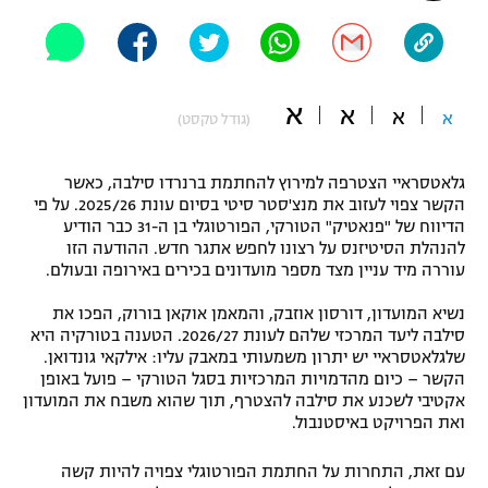
"מחצית בשכונה" – פודקאסט
אופניים
ספורט מוטורי
משתתפים וזוכים בפרסים
א
א
א
א
(גודל טקסט)
כדורמים
תקנון משתתפים וזוכים בפרסים
טניס
גלאטסראיי הצטרפה למירוץ להחתמת ברנרדו סילבה, כאשר
פוטבול אמריקאי NFL
הקשר צפוי לעזוב את מנצ'סטר סיטי בסיום עונת 2025/26. על פי
תקנון עבור פעילות אלקטרה
הדיווח של "פנאטיק" הטורקי, הפורטוגלי בן ה-31 כבר הודיע
להנהלת הסיטיזנס על רצונו לחפש אתגר חדש. ההודעה הזו
גיימינג E-Sports
בייסבול MLB
עוררה מיד עניין מצד מספר מועדונים בכירים באירופה ובעולם.
תקנון עבור פעילות ספורט 1 – "מרלן"
ספורט אתגרי ואקסטרים
נשיא המועדון, דורסון אוזבק, והמאמן אוקאן בורוק, הפכו את
תנאי שימוש
סילבה ליעד המרכזי שלהם לעונת 2026/27. הטענה בטורקיה היא
שלגלאטסראיי יש יתרון משמעותי במאבק עליו: אילקאי גונדואן.
אומנויות לחימה
הקשר – כיום מהדמויות המרכזיות בסגל הטורקי – פועל באופן
מדיניות פרטיות
אקטיבי לשכנע את סילבה להצטרף, תוך שהוא משבח את המועדון
גיימינג E-Sports
ואת הפרויקט באיסטנבול.
תקנון פעילות ספורט 1
עם זאת, התחרות על החתמת הפורטוגלי צפויה להיות קשה