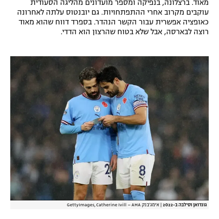
מאוד. ברצלונה, בנפיקה ומספר מועדונים מהליגה הסעודית
רשיון להקרנה פומבית לבית עסק
עוקבים מקרוב אחרי ההתפתחויות. גם יובנטוס עלתה לאחרונה
כאופציה אפשרית עבור הקשר הנהדר. בספרד דווח שהוא מאוד
רוצה לבארסה, אבל שלא בטוח שהרצון הוא הדדי.
הצטרפות לחבילת הערוצים
לוח דרושים – ג'ובנט
תגיות
המגזין
גונדואן וסילבה ב-2022
|
אימג'בנק GettyImages, Catherine Ivill – AMA