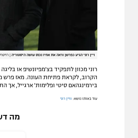
ויין רוני הגיע כפרשן וראה את אחיו נכנס עושה היסטוריה
|
רויטרס
רוני מכוון לתפקיד בצ'מפיונשיפ או בליג
הקרוב, לקראת פתיחת העונה. מאז פרש ממש
בירמינגהאם סיטי ופלימות' ארגייל, אך הת
עוד באותו נושא:
וויין רוני
מה דע