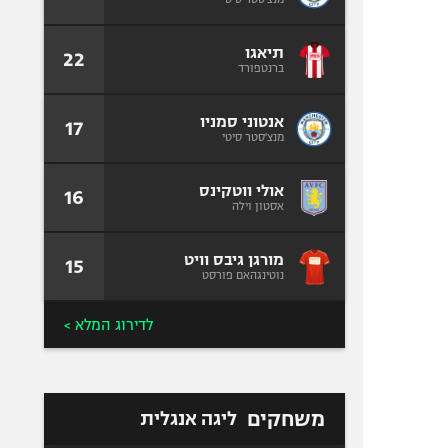
תיאגו
22
ברנטפורד
אנטוני סמניו
17
מנצ'סטר סיטי
אולי ווטקינס
16
אסטון וילה
מורגן גיבס וויט
15
נוטינגהאם פורסט
לדירוג המלא >
משחקים
ליגה אנגלית