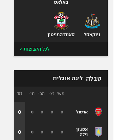
פאלאס
ניוקאסל
סאות'המפטון
לכל הקבוצות >
טבלה
ליגה אנגלית
מש׳
נצ׳
הפ׳
תי׳
נק׳
0
0
0
0
0
ארסנל
אסטון
0
0
0
0
0
וילה