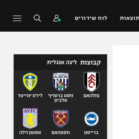
וצאות
לוח שידורים
כדורסל עולמי
ענפים נוספים
קבוצות
ליגה אנגלית
NBA
טניס
יורוליג
כדוריד
יורוקאפ
כדורעף
שחייה
פולהאם
ווסט ברומיץ'
לידס יונייטד
אלביון
ג'ודו
אגרוף
ספורט אולימפי
UFC
ברייטון
ווסטהאם
אסטון וילה