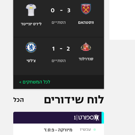
0
-
3
הסתיים
ווסטהאם
לידס יונייטד
1
-
2
סנדרלנד
הסתיים
צ'לסי
לכל המשחקים >
לוח שידורים
הכל
עכשיו
מיורקה - פ.ס.ז'