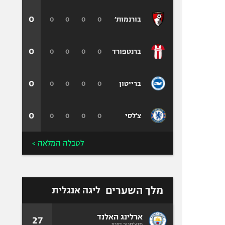
0
0
0
0
0
בורנמות׳
0
0
0
0
0
ברנטפורד
0
0
0
0
0
ברייטון
0
0
0
0
0
צ'לסי
לטבלה המלאה >
מלך השערים
ליגה אנגלית
ארלינג האלנד
27
מנצ'סטר סיטי