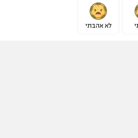
י
לא אהבתי