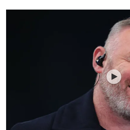
ל אביב
ליגה טורקית
תל אביב
ליגה סינית
חיפה
ליגה ברזילאית
באר שבע
ליגות נוספות
תניה
דה