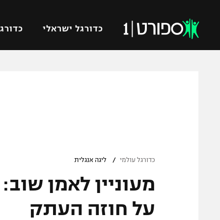
כדורגל ישראלי
כדורגל
VOD
כדורג
רץ ברשת
ליגת ה
ליגה ל
תוצאות
גביע הט
לוח שידורים
ליגיונר
ברחבה
/
גביע ה
כדורגל עולמי
ליגה אנגלית
נבחרת 
מעוניין לאמן שוב: די
"מעל הליגה" – פודקאסט
מכבי ח
"מחצית בשכונה" – פודקאסט
על חוזה העתק
בית"ר י