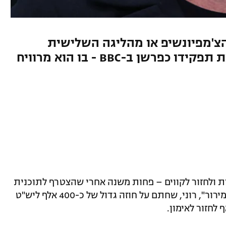
הצ'מפיונשיפ או מהליגה השלישית
באנגליה, החלוץ האגדי יעזוב את תפקידו כפרשן ב-BBC - בו הוא מרוויח
רת ולחזור לקווים – פחות משנה אחרי שהצטרף לתוכנית
"Match of the Day" של BBC. לפי דיווח ב"מירור", רוני, שחתם על חוזה גדול של כ-400 אלף ליש"ט
 לחזור לאימון.