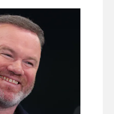
משתתפים וזוכים בפרסים
מכבי ת
הפועל 
תקנון משתתפים וזוכים בפרסים
הפועל 
תקנון עבור פעילות אלקטרה
הפועל 
תקנון עבור פעילות ספורט 1 – "מרלן"
מכבי נ
טניס
בני יהו
גיימינג E-Sports
תנאי שימוש
מדיניות פרטיות
תקנון פעילות ספורט 1
רשיון להקרנה פומבית לבית עסק
הצטרפות לחבילת הערוצים
לוח דרושים – ג'ובנט
תגיות