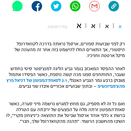
"מחצית בשכונה" – פודקאסט
אופניים
א
א
א
ספורט מוטורי
א
משתתפים וזוכים בפרסים
(גודל טקסט)
כדורמים
רק לפני שבועות ספורים, ארסנל נראתה בדרכה לקוואדרופל
תקנון משתתפים וזוכים בפרסים
טניס
היסטורי, אך התארים החלו להישמט בזה אחר זה מהעונה של
פוטבול אמריקאי NFL
מיקל ארטטה וחניכיו.
תקנון עבור פעילות אלקטרה
גיימינג E-Sports
בייסבול MLB
לאחר ההפסד המאכזב בגמר גביע הליגה למנצ'סטר סיטי בחודש
תקנון עבור פעילות ספורט 1 – "מרלן"
שעבר, התותחנים ספגו מכה קשה נוספת, כאשר הפסידו אתמול
(שבת) ברבע גמר הגביע האנגלי,
2:1 לסאות'המפטון של דניאל פרץ
ספורט אתגרי ואקסטרים
מהצ'מפיונשיפ
– ובתוך שבועיים אכזריים איבדו שני גביעים.
תנאי שימוש
אומנויות לחימה
ואם כל זה לא מספיק, גם מחוץ למגרש נרשמה מיני סערה, כאשר
מדיניות פרטיות
סאות'המפטון זרתה מלח על הפצעים של יריבתה עם הטרלה
גיימינג E-Sports
ברשת X כלפי אוהד ארסנל שביטל את התוצאה כ"ניצחון מקרי", לו
השיבו מהחשבון הרשמי: "תהנה מהקוואדרופל שלך, חבר".
תקנון פעילות ספורט 1