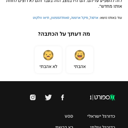
לזה להשפיע עליהם. הם היו במצב הזה בעבר והם לא רוצים לחוות
אותו מחדש".
עוד באותו נושא:
ארסנל
,
מיקל ארטטה
,
סאות'המפטון
,
תיאו וולקוט
מה דעתך על הכתבה?
אהבתי
לא אהבתי
כדורגל ישראלי
VOD
כדורגל עולמי
רץ ברשת