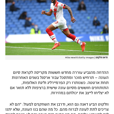
תיאו וולקוט
|
Mike Hewitt/Getty Images
ההדחה מהגביע עוררה מחדש חששות מקריסה לקראת סיום
העונה – תרחיש מוכר ומתסכל עבור ארסנל בשנים האחרונות
תחת ארטטה. כשנותרו רק הפרמיירליג וליגת האלופות,
התותחנים חוששים מסיום עונה שישית ברציפות ללא תואר אם
לא יצליחו לייצב את יכולתם במהירות.
וולקוט הביע דאגה גם הוא, ודרבן את השחקנים לפעול: "הם לא
צריכים לתת לעונה לברוח מהם. כל מה שהם בנו העונה, שלא יתנו