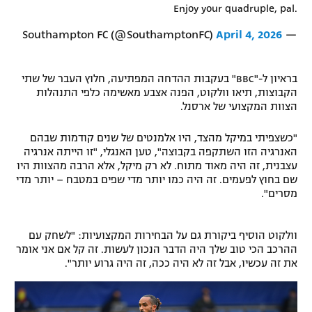
Enjoy your quadruple, pal.
רשיון להקרנה פומבית לבית עסק
April 4, 2026
— Southampton FC (@SouthamptonFC)
הצטרפות לחבילת הערוצים
בראיון ל-"BBC" בעקבות ההדחה המפתיעה, חלוץ העבר של שתי
לוח דרושים – ג'ובנט
הקבוצות, תיאו וולקוט, הפנה אצבע מאשימה כלפי התנהלות
הצוות המקצועי של ארסנל.
תגיות
"כשצפיתי במיקל מהצד, היו אלמנטים של שנים קודמות שבהם
המגזין
האנרגיה הזו השתקפה בקבוצה", טען האנגלי, "זו הייתה אנרגיה
עצבנית, זה היה מאוד מתוח. לא רק מיקל, אלא הרבה מהצוות היו
שם בחוץ לפעמים. זה היה כמו יותר מדי שפים במטבח – יותר מדי
מסרים".
וולקוט הוסיף ביקורת גם על הבחירות המקצועיות: "לשחק עם
ההרכב הכי טוב שלך היה הדבר הנכון לעשות. זה קל אם אני אומר
את זה עכשיו, אבל זה לא היה ככה, זה היה גרוע יותר".