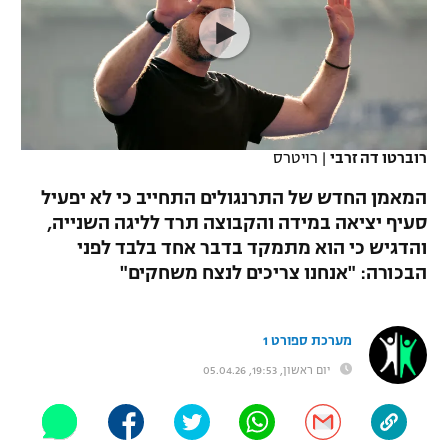
כדורסל נשים
נבחרת ישראל
יורוליג
ליגה ספרדית
טניס
VOD
מכבי תל אביב
מכבי חיפה
יורוקאפ
ליגה איטלקית
כדוריד
הפועל חולון
בית"ר ירושלים
רץ ברשת
ליגה צרפתית
כדורעף
רוברטו דה זרבי
|
רויטרס
הפועל ירושלים
מכבי תל אביב
ליגה הולנדית
המאמן החדש של התרנגולים התחייב כי לא יפעיל
שחייה
תוצאות
דני אבדיה
הפועל תל אביב
סעיף יציאה במידה והקבוצה תרד לליגה השנייה,
ליגה טורקית
והדגיש כי הוא מתמקד בדבר אחד בלבד לפני
ג'ודו
הפועל חיפה
לוח שידורים
הבכורה: "אנחנו צריכים לנצח משחקים"
ליגה סינית
אגרוף
הפועל באר שבע
ליגה ברזילאית
ברחבה
מערכת ספורט 1
ספורט אולימפי
מכבי נתניה
יום ראשון, 19:53, 05.04.26
ליגות נוספות
UFC
"מעל הליגה" – פודקאסט
בני יהודה
היאבקות WWE