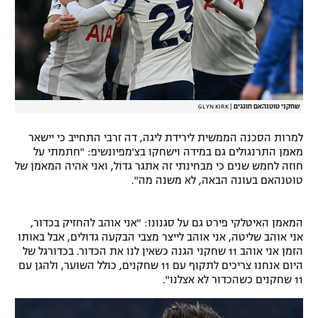
רשיון להקרנה פומבית לבית עסק
הצטרפות לחבילת הערוצים
לוח דרושים – ג'ובנט
שחקני טוטנהאם חוגגים
|
GLYN KIRK
תגיות
למרות הסכנה הממשית לירידת ליגה, דה זרבי התחייב כי יישאר
מאמן התרנגולים גם במידה וישחקו בצ'מפיונשיפ: "חתמתי על
המגזין
חוזה לחמש שנים כי מבחינתי זה אתגר גדול, ואני אהיה המאמן של
טוטנהאם בעונה הבאה, לא משנה מה".
המאמן האיטלקי פירט גם על סגנונו: "אני אוהב להחזיק בכדור,
אני אוהב שליטה, אני אוהב לייצר מצבי הבקעה גדולים, אבל באותו
הזמן אני אוהב 11 שחקני הגנה כשאין לנו את הכדור. בכדורגל של
היום אנחנו צריכים לתקוף עם 11 שחקנים, כולל השוער, ולהגן עם
11 שחקנים כשהכדור לא אצלנו".