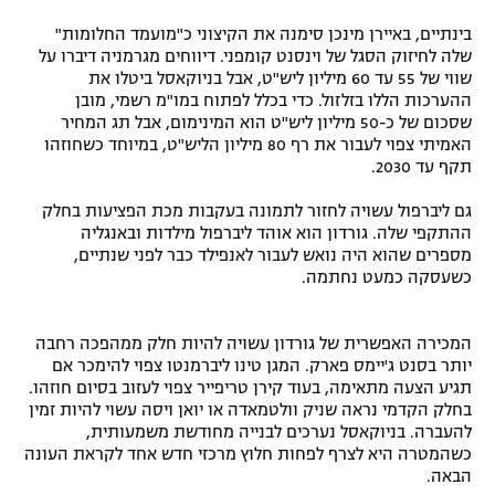
בינתיים, באיירן מינכן סימנה את הקיצוני כ"מועמד החלומות"
שלה לחיזוק הסגל של וינסנט קומפני. דיווחים מגרמניה דיברו על
שווי של 55 עד 60 מיליון ליש"ט, אבל בניוקאסל ביטלו את
ההערכות הללו בזלזול. כדי בכלל לפתוח במו"מ רשמי, מובן
שסכום של כ-50 מיליון ליש"ט הוא המינימום, אבל תג המחיר
האמיתי צפוי לעבור את רף 80 מיליון הליש"ט, במיוחד כשחוזהו
תקף עד 2030.
גם ליברפול עשויה לחזור לתמונה בעקבות מכת הפציעות בחלק
ההתקפי שלה. גורדון הוא אוהד ליברפול מילדות ובאנגליה
מספרים שהוא היה נואש לעבור לאנפילד כבר לפני שנתיים,
כשעסקה כמעט נחתמה.
המכירה האפשרית של גורדון עשויה להיות חלק ממהפכה רחבה
יותר בסנט ג'יימס פארק. המגן טינו ליברמנטו צפוי להימכר אם
תגיע הצעה מתאימה, בעוד קירן טריפייר צפוי לעזוב בסיום חוזהו.
בחלק הקדמי נראה שניק וולטמאדה או יואן ויסה עשוי להיות זמין
להעברה. בניוקאסל נערכים לבנייה מחודשת משמעותית,
כשהמטרה היא לצרף לפחות חלוץ מרכזי חדש אחד לקראת העונה
הבאה.