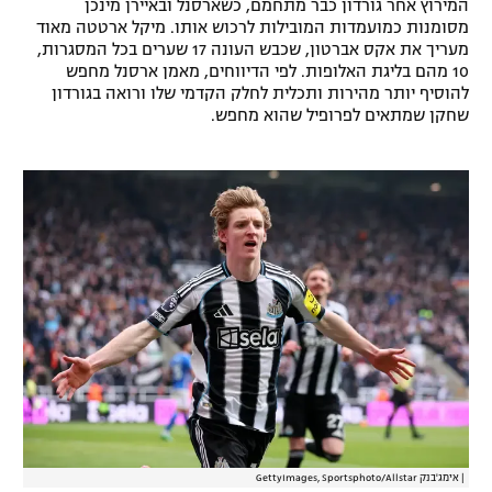
המירוץ אחר גורדון כבר מתחמם, כשארסנל ובאיירן מינכן
רשיון להקרנה פומבית לבית עסק
מסומנות כמועמדות המובילות לרכוש אותו. מיקל ארטטה מאוד
מעריך את אקס אברטון, שכבש העונה 17 שערים בכל המסגרות,
10 מהם בליגת האלופות. לפי הדיווחים, מאמן ארסנל מחפש
הצטרפות לחבילת הערוצים
להוסיף יותר מהירות ותכלית לחלק הקדמי שלו ורואה בגורדון
שחקן שמתאים לפרופיל שהוא מחפש.
לוח דרושים – ג'ובנט
תגיות
המגזין
|
אימג'בנק GettyImages, Sportsphoto/Allstar