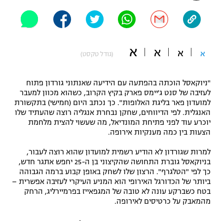
"מחצית בשכונה" – פודקאסט
אופניים
ספורט מוטורי
משתתפים וזוכים בפרסים
א
א
א
א
(גודל טקסט)
כדורמים
תקנון משתתפים וזוכים בפרסים
טניס
"ניוקאסל הוכתה בהפתעה עם הידיעה שאנתוני גורדון פתוח
פוטבול אמריקאי NFL
לעזיבה של סנט ג'יימס פארק בקיץ הקרוב, כשהוא מכוון למעבר
תקנון עבור פעילות אלקטרה
למועדון פאר בליגת האלופות". כך נכתב היום (חמישי) בתקשורת
האנגלית. לפי הדיווחים, שחקן נבחרת אנגליה רוצה שהעתיד שלו
גיימינג E-Sports
בייסבול MLB
יוכרע עוד לפני פתיחת המונדיאל, מה שעשוי להצית מלחמת
תקנון עבור פעילות ספורט 1 – "מרלן"
הצעות בין כמה מענקיות אירופה.
ספורט אתגרי ואקסטרים
תנאי שימוש
למרות שגורדון לא הודיע רשמית למועדון שהוא רוצה לעבור,
בניוקאסל גוברת התחושה שהקיצוני בן ה-25 יחפש אתגר חדש,
אומנויות לחימה
כך לפי "הטלגרף". הרצון שלו לשחק באופן קבוע ברמה הגבוהה
מדיניות פרטיות
ביותר של הכדורגל האירופי הוא המניע העיקרי לעזיבה אפשרית –
גיימינג E-Sports
בטח כשברקע עונה לא טובה של המגפאייז בפרמיירליג, הרחק
מהמאבק על כרטיסים לאירופה.
תקנון פעילות ספורט 1