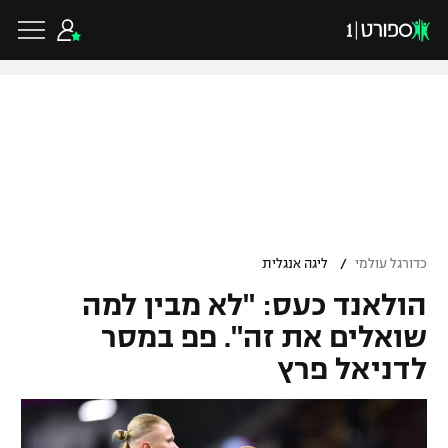
כדורגל ישראלי
ליגת העל
כדורגל עולמי
/
כדורגל עולמי
ליגה אנגלית
ליגה לאומית
הולאנד כעס: "לא מבין למה
ליגת האלופות
כדורסל ישראלי
גביע הטוטו
שואלים את זה". פפ במסר
ליגה אירופית
לדניאל פרץ
ליגת ווינר סל
ליגיונרים
כדורסל עולמי
ליגה אנגלית
ליגה לאומית
גביע המדינה
NBA
ליגה גרמנית
ענפים נוספים