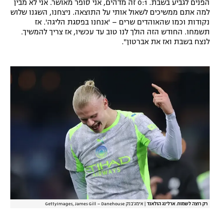
הפנים לגביע בשבת. 0:1 זה מדהים, אני סופר מאושר. אני לא מבין
רשיון להקרנה פומבית לבית עסק
למה אתם ממשיכים לשאול אותי על התוצאה. ניצחנו, השגנו שלוש
נקודות וכמו שהאוהדים שרים – 'אנחנו בפסגת הליגה'. אז
תשמחו. החודש הזה הולך לנו טוב עד עכשיו, אז צריך להמשיך.
הצטרפות לחבילת הערוצים
לנצח בשבת ואז את אברטון".
לוח דרושים – ג'ובנט
תגיות
המגזין
רק רוצה לשמוח. ארלינג הולאנד
|
אימג'בנק GettyImages, James Gill – Danehouse