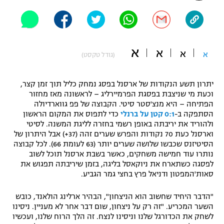
"מחצית בשכונה" – פודקאסט
אופניים
ספורט מוטורי
משתתפים וזוכים בפרסים
א
א
א
א
(גודל טקסט)
כדורמים
תקנון משתתפים וזוכים בפרסים
טניס
יתרון תשע הנקודות של ארסנל בפסג נמחק כליל תוך זמן קצר,
פוטבול אמריקאי NFL
וכעת מי שניצבת בפסגת הפרמיירליג – לראשונה מאז מחזור
תקנון עבור פעילות אלקטרה
הפתיחה – היא מנצ'סטר סיטי. הקבוצה של פפ גווארדיולה
הסתפקה ב-
0:1 קטן על ברנלי
כדי לתפוס את המקום הראשון
גיימינג E-Sports
בייסבול MLB
ולהוריד את יריבתה באופן רשמי בחזרה לליגת המשנה. לסיטי
תקנון עבור פעילות ספורט 1 – "מרלן"
וארסנל כעת 70 נקודות והפרש שערים זהה (37+) אבל היתרון של
ספורט אתגרי ואקסטרים
הסיטיזנס שכבשו שלושה שערים יותר (63 לעומת 66). לכל קבוצה
תנאי שימוש
נותרו עוד חמישה משחקים, כאשר בשבת ארסנל תוכל לשוב
לפסגה כשתארח את ניוקאסל בליגה, בזמן שיריבתה תפגוש את
אומנויות לחימה
סאות'המפטון ודניאל פרץ בחצי גמר הגביע.
מדיניות פרטיות
גיימינג E-Sports
"הדבר היחיד שחשוב הוא הניצחון", הבהיר ארלינג הולאנד, כובש
השער המכריע. "זה רק על ניצחון, שום דבר אחר לא מעניין. ניסינו
תקנון פעילות ספורט 1
לשחק את הכדורגל שלנו וניסינו לנצח. זה הלך הרוח שלנו, ועכשיו