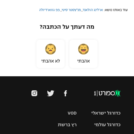
עוד באותו נושא:
ארלינג הולאנד
,
מנ''צסטר סיטי
,
פפ גווארדיולה
מה דעתך על הכתבה?
אהבתי
לא אהבתי
כדורגל ישראלי
VOD
כדורגל עולמי
רץ ברשת
ליגת העל