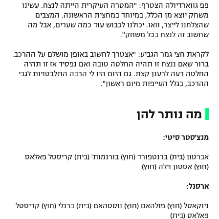
פפ גווארדיולה הצטרף: "המטרה העיקרית הייתה לנצח. עשינו
משחק יוצא מן הכלל, במיוחד במחצית הראשונה. המצבים
שהצלחנו לייצר, וואו. יכולנו לכבוש עוד כמה שערים, אבל מה
שחשוב זה לנצח בכל משחק".
לקראת חצי גמר הגביע: "אצטרך לחשוב באופן מושלם על ההרכב.
ברור שאם ננצח זו תהיה החלטה טובה ואם נפסיד אז זו תהיה
החלטה רעה לרענן קצת. גם היום היו לי הרבה התלבטויות לגבי
ההרכב, בגלל העייפות מיום ראשון".
מה נותר להן
מנצ'סטר סיטי:
אברטון (בית) ברנטפורד (חוץ) בורנמות' (בית) קריסטל פאלאס
(חוץ) אסטון וילה (חוץ)
ארסנל:
ניוקאסל (חוץ) פולהאם (חוץ) ווסטהאם (בית) ברנלי (חוץ) קריסטל
פאלאס (בית)