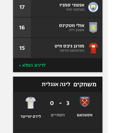
אנטוני סמניו
17
מנצ'סטר סיטי
אולי ווטקינס
16
אסטון וילה
מורגן גיבס וויט
15
נוטינגהאם פורסט
לדירוג המלא >
משחקים
ליגה אנגלית
0
-
3
הסתיים
ווסטהאם
לידס יונייטד