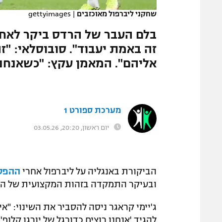
שחקני ליברפול מאוכזבים
|
gettyimages
זה באמת יעבוד". סובוסלאי: "ז
אליהם". המאמן עקץ: "כשאנחנו סופג
מערכת ספורט 1
יום ראשון, 20:20, 03.05.26
הביקורת באנגליה על ליברפול אחרי
ההפסד הדרמט
ובעיקר התמקדה בזהות המקצועית של הק
ג'יימי קראגר ניסה להסביר את השינוי: "
להגיד 'אנחנו רוצים כדורגל של יורגן קלופ'