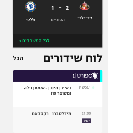
1
-
2
סנדרלנד
הסתיים
צ'לסי
לכל המשחקים >
לוח שידורים
הכל
עכשיו
באיירן מינכן - אסטון וילה
(מקוצר 15)
21:55
מידלסברו - רקסהאם
ישיר