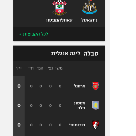
ניוקאסל
סאות'המפטון
לכל הקבוצות >
טבלה
ליגה אנגלית
מש׳
נצ׳
הפ׳
תי׳
נק׳
0
0
0
0
0
ארסנל
אסטון
0
0
0
0
0
וילה
0
0
0
0
0
בורנמות׳