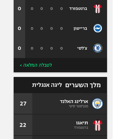
0
0
0
0
0
ברנטפורד
0
0
0
0
0
ברייטון
0
0
0
0
0
צ'לסי
לטבלה המלאה >
מלך השערים
ליגה אנגלית
ארלינג האלנד
27
מנצ'סטר סיטי
תיאגו
22
ברנטפורד