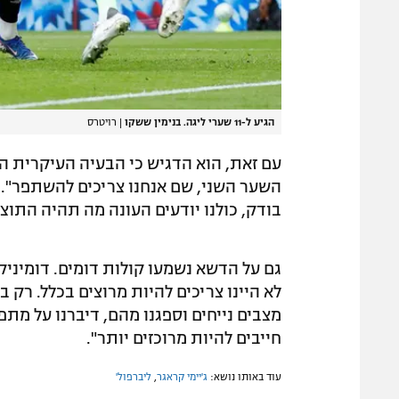
הגיע ל-11 שערי ליגה. בנימין ששקו
|
רויטרס
עם זאת, הוא הדגיש כי הבעיה העיקרית ה
בודק, כולנו יודעים העונה מה תהיה התוצא
גם על הדשא נשמעו קולות דומים. דומיניק
לא היינו צריכים להיות מרוצים בכלל. רק 
מצבים נייחים וספגנו מהם, דיברנו על מתפ
חייבים להיות מרוכזים יותר".
עוד באותו נושא:
ג'יימי קראגר
,
ליברפול'