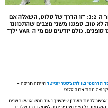
בלם העבר של הרדס ביקר לאחר ה-3:2: "זו הדרך של סלוט, השאלה אם
ה לא טוב. ספגנו משני מצבים שהתכוננו
ים, כולם יודעים עם מי ה-VAR ילך"
י 3:2 למנצ'סטר יונייטד
הייתה חריפה –
בוצה תחת ארנה סלוט.
אי אפשר להיות מועדון שימשיך בעוד חמש או עשר שנים
. הוא גאון, כל מאמן שיגיע ינסה לשחק בדרך שלו. זו