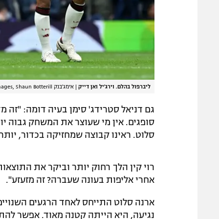
ליברפול בהלם. וירג'יל ואן דייק
|
אימג'בנק GettyImages, Shaun Botterill
גם דניאל סטרידג' סימן בעיה דומה: "זה
סופגים. אין מי שעוצר את המשחק גבוה יו
סלוט. ראינו קבוצה שמחזיקה בכדור, יות
אחרי אליפות בעונה שעברה? זה מזעזע".
ארנה סלוט התייחס לאחד הרגעים השנויים
נגיעה, היא הייתה קטנה מאוד. אפשר להתו