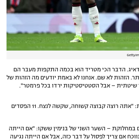
 מדאיג. הדבר הכי מטריד הוא בכמה התקפות מעבר הם
תר. הזהות לא שם. אנחנו לא באמת יודעים מה הזהות של
ר שיטתית – אבל הסטטיסטיקות ירדו בכל פרמטר".
רוי קין הלך רחוק יותר וביקר את התוצאות: "אתה רוצה קבוצה קשוחה, שקשה לנצח. 11 הפסדים
 במחלוקת – השער השני של בנימין ששקו: "אם הייתה
וכח אם צריך לפסול על דבר כזה, אבל אם הייתה נגיעה