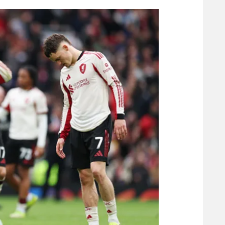
הפועל 
תקנון משתתפים וזוכים בפרסים
הפועל 
תקנון עבור פעילות אלקטרה
הפועל 
תקנון עבור פעילות ספורט 1 – "מרלן"
מכבי נ
טניס
בני יהו
גיימינג E-Sports
תנאי שימוש
מדיניות פרטיות
תקנון פעילות ספורט 1
רשיון להקרנה פומבית לבית עסק
הצטרפות לחבילת הערוצים
לוח דרושים – ג'ובנט
תגיות
המגזין