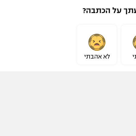
תך על הכתבה?
י
לא אהבתי