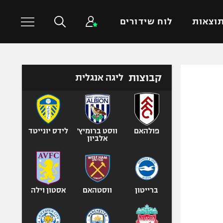
וצאות
לוח שידורים
כדורסל עולמי
ענפים נוספים
קבוצות
ליגה אנגלית
NBA
טניס
יורוליג
כדוריד
יורוקאפ
כדורעף
פולהאם
ווסט ברומיץ'
לידס יונייטד
אלביון
שחייה
ג'ודו
אגרוף
ספורט אולימפי
ברייטון
ווסטהאם
אסטון וילה
UFC
היאבקות WWE