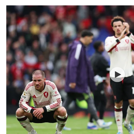
תל אביב
ליגה סינית
חיפה
ליגה ברזילאית
באר שבע
ליגות נוספות
תניה
דה