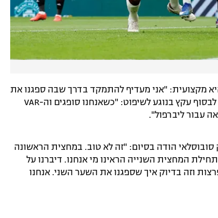
יא מקצועית: "אני מעדיף להתמקד בדרך שבה ספגנו את
השער השני, שם אנחנו צריכים להשתפר". לבסוף עקץ בנוגע לשיפוט: "כשאנחנו סופגים וה-VAR
ה עבור ליברפול".
 סובוסלאי הודה בסיום: "זה לא טוב. במחצית הראשונה
בתחילת המחצית השנייה הראינו מי אנחנו. דיברנו על
רצות וזה בדיוק איך שספגנו את השער השני. אנחנו