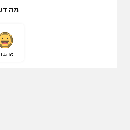
מה דע
אהבת