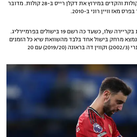
קפטן מנצ'סטר יונייטד גרף 45 אחוזים מהקולות והקדים במירוץ את דקלן רייס ב-28 קולות. מדובר
 מאז וויין רוני ב-2010.
הפורטוגלי רושם את אחת העונות הטובות בקריירה שלו, כשעד כה רשם 19 בישולים בפרמיירליג.
 נמצא מרחק בישול אחד בלבד מהשוואת שיא כל הזמנים
לעונה אחת, בו מחזיקים במשותף תיירי הנרי (2002/3) וקווין דה בראונה (2019/20) עם 20