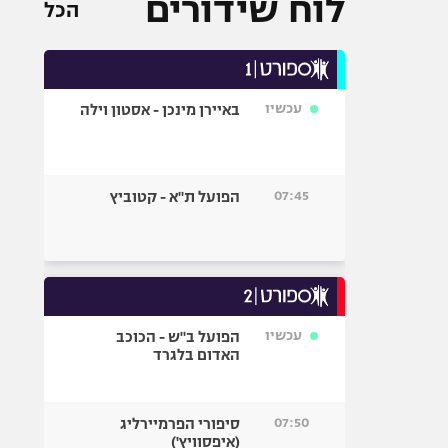
לוח שידורים
הכל
עכשיו
באיירן מינכן - אסטון וילה
07:45
הפועל ת"א - קטוביץ
עכשיו
הפועל ב"ש - הכוכב
האדום בלגרד
07:50
סיפורי הפרמיירליג
(איפסוויץ')