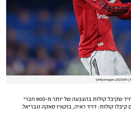
|
אימג'בנק GettyImages
לפי הדיווח, פרננדש היה שחקן יונייטד היחיד שקיבל קולות בהצבעה של יותר מ-900 חברי
 קיבלו קולות: דויד ראיה, בוקאיו סאקה וגבריאל.