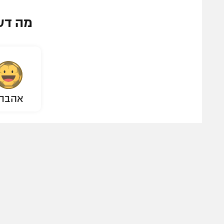
מה דע
אהבת