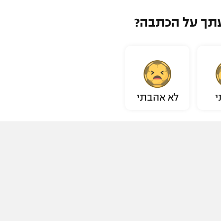
תך על הכתבה?
י
לא אהבתי