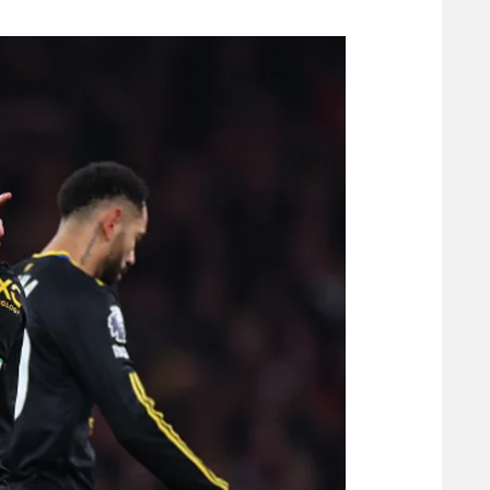
משתתפים וזוכים בפרסים
מכבי ת
הפועל 
תקנון משתתפים וזוכים בפרסים
הפועל 
תקנון עבור פעילות אלקטרה
הפועל 
תקנון עבור פעילות ספורט 1 – "מרלן"
מכבי נ
טניס
בני יהו
גיימינג E-Sports
תנאי שימוש
מדיניות פרטיות
תקנון פעילות ספורט 1
רשיון להקרנה פומבית לבית עסק
הצטרפות לחבילת הערוצים
לוח דרושים – ג'ובנט
תגיות