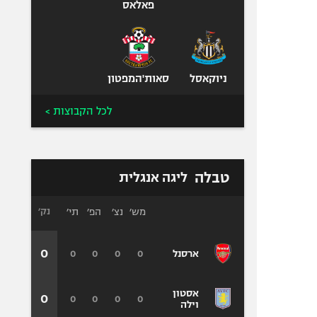
פאלאס
ניוקאסל
סאות'המפטון
לכל הקבוצות >
טבלה
ליגה אנגלית
מש׳
נצ׳
הפ׳
תי׳
נק׳
0
0
0
0
0
ארסנל
אסטון
0
0
0
0
0
וילה