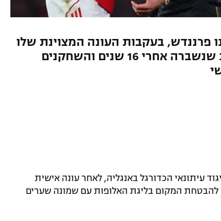
ו פרננדש, בעקבות העונה המצוינת שלו
במדי מנצ'סטר יונייטד. הבצורת שנשברה אחרי 16 שנים והשחקנים
י
גוד עיתונאי הכדורגל באנגליה, לאחר עונה אישית
ד להבטחת המקום בליגת האלופות עם שמונה שערים