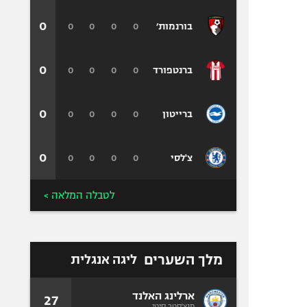
0
0
0
0
0
בורנמות׳
0
0
0
0
0
ברנטפורד
0
0
0
0
0
ברייטון
0
0
0
0
0
צ'לסי
לטבלה המלאה >
מלך השערים
ליגה אנגלית
ארלינג האלנד
27
מנצ'סטר סיטי