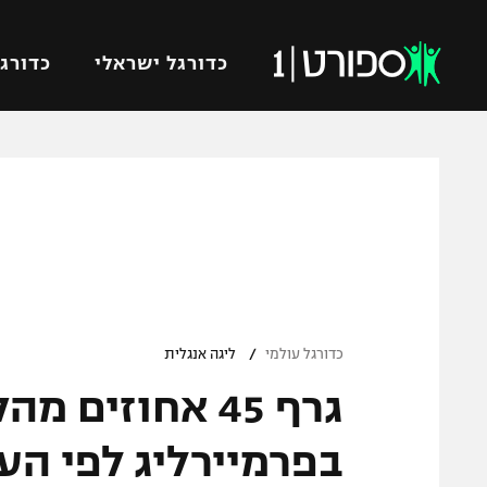
כדורגל ישראלי
כדורגל
VOD
כדורג
רץ ברשת
ליגת ה
ליגה ל
תוצאות
גביע הט
לוח שידורים
ליגיונר
ברחבה
/
גביע ה
כדורגל עולמי
ליגה אנגלית
נבחרת 
גרף 45 אחוזים
"מעל הליגה" – פודקאסט
מכבי ח
"מחצית בשכונה" – פודקאסט
בפרמיירליג לפי הע
בית"ר י