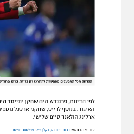
ההדחה מכל המפעלים מאפשרת להתרכז רק בליגה. ברונו פרננדש
האיגוד. בנוסף לרייס, שחקני ארסנל נוספים
ארלינג הולאנד סיים שלישי.
עוד באותו נושא:
ברונו פרננדש
,
דקלן רייס
,
מנצ'סטר יונייטד