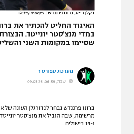
המגזין
דקלן רייס, ברונו פרננדש
|
GettyImages
האיגוד החליט להכתיר את ברונ
שסיימו במקומות השני והשליש
מערכת ספורט 1
שבת, 06:59, 09.05.26
ברונו פרננדש נבחר לכדורגלן העונה של אי
מרשימה, שבה הוביל את מנצ'סטר יונייט
ו-19 בישולים.