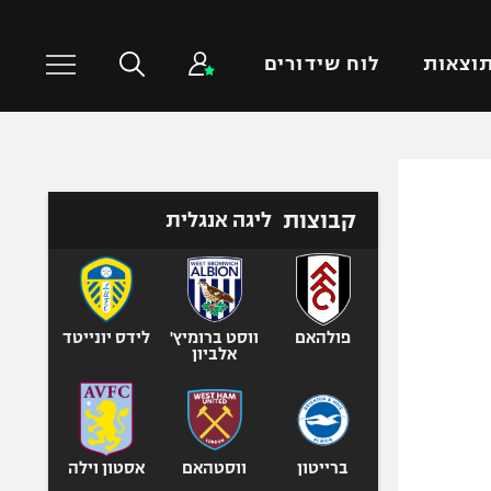
וצאות
לוח שידורים
כדורסל עולמי
ענפים נוספים
קבוצות
ליגה אנגלית
NBA
טניס
יורוליג
כדוריד
יורוקאפ
כדורעף
שחייה
פולהאם
ווסט ברומיץ'
לידס יונייטד
אלביון
ג'ודו
אגרוף
ספורט אולימפי
UFC
ברייטון
ווסטהאם
אסטון וילה