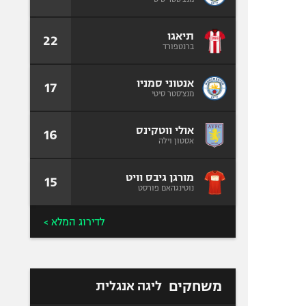
תיאגו
22
ברנטפורד
אנטוני סמניו
17
מנצ'סטר סיטי
אולי ווטקינס
16
אסטון וילה
מורגן גיבס וויט
15
נוטינגהאם פורסט
לדירוג המלא >
משחקים
ליגה אנגלית