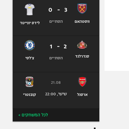
0
-
3
הסתיים
ווסטהאם
לידס יונייטד
1
-
2
סנדרלנד
הסתיים
צ'לסי
21.08
שישי, 22:00
ארסנל
קובנטרי
לכל המשחקים >