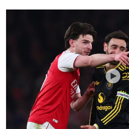
ל אביב
ליגה טורקית
תל אביב
ליגה סינית
חיפה
ליגה ברזילאית
באר שבע
ליגות נוספות
תניה
דה