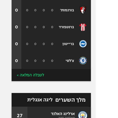
0
0
0
0
0
בורנמות׳
0
0
0
0
0
ברנטפורד
0
0
0
0
0
ברייטון
0
0
0
0
0
צ'לסי
לטבלה המלאה >
מלך השערים
ליגה אנגלית
ארלינג האלנד
27
מנצ'סטר סיטי