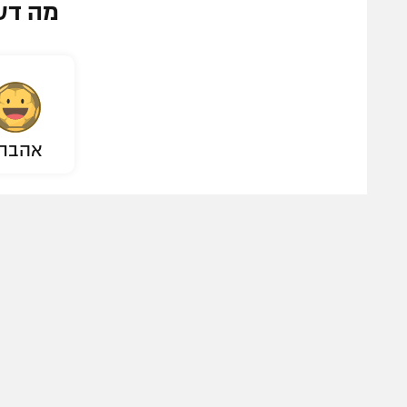
מה דע
אהבת