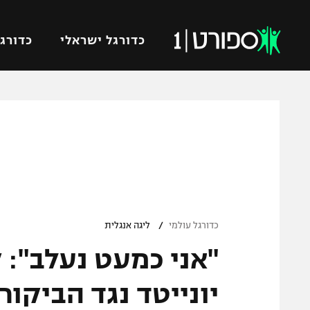
כדורגל ישראלי
כדורגל
VOD
כדורג
רץ ברשת
ליגת ה
ליגה ל
תוצאות
גביע הט
לוח שידורים
ליגיונר
ברחבה
/
גביע ה
כדורגל עולמי
ליגה אנגלית
נבחרת 
"אני כמעט נעלב": 
"מעל הליגה" – פודקאסט
מכבי ח
"מחצית בשכונה" – פודקאסט
יונייטד נגד הביקור
בית"ר י