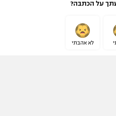
תך על הכתבה?
י
לא אהבתי