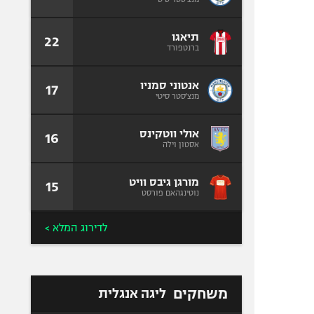
תיאגו
22
ברנטפורד
אנטוני סמניו
17
מנצ'סטר סיטי
אולי ווטקינס
16
אסטון וילה
מורגן גיבס וויט
15
נוטינגהאם פורסט
לדירוג המלא >
משחקים
ליגה אנגלית