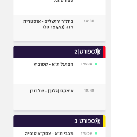
ספורט 7.8
14:30
בית"ר ירושלים - אוסטריה
וינה (מקוצר 10)
עכשיו
הפועל ת"א - קטוביץ
15:45
איאקס (גלוך) - שלבורן
עכשיו
מכבי ת"א - צסק"א סופיה