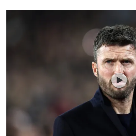
ל אביב
ליגה טורקית
תל אביב
ליגה סינית
חיפה
ליגה ברזילאית
באר שבע
ליגות נוספות
תניה
דה