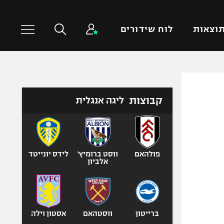
וצאות
לוח שידורים
כדורסל עולמי
ענפים נוספים
קבוצות
ליגה אנגלית
NBA
טניס
יורוליג
כדוריד
יורוקאפ
כדורעף
שחייה
פולהאם
ווסט ברומיץ'
לידס יונייטד
אלביון
ג'ודו
אגרוף
ספורט אולימפי
UFC
ברייטון
ווסטהאם
אסטון וילה