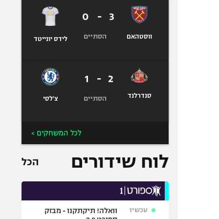
0
-
3
הסתיים
ווסטהאם
לידס יונייטד
1
-
2
סנדרלנד
הסתיים
צ'לסי
לכל המשחקים >
לוח שידורים
הכל
עכשיו
וואלה! תיקתקנו - מבזק