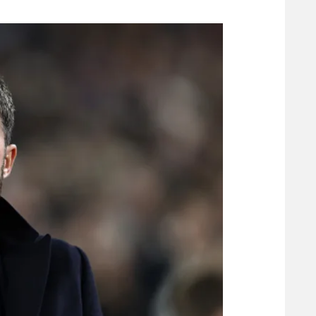
משתתפים וזוכים בפרסים
מכבי ת
הפועל 
תקנון משתתפים וזוכים בפרסים
הפועל 
תקנון עבור פעילות אלקטרה
הפועל 
תקנון עבור פעילות ספורט 1 – "מרלן"
מכבי נ
טניס
בני יהו
גיימינג E-Sports
תנאי שימוש
מדיניות פרטיות
תקנון פעילות ספורט 1
רשיון להקרנה פומבית לבית עסק
הצטרפות לחבילת הערוצים
לוח דרושים – ג'ובנט
תגיות