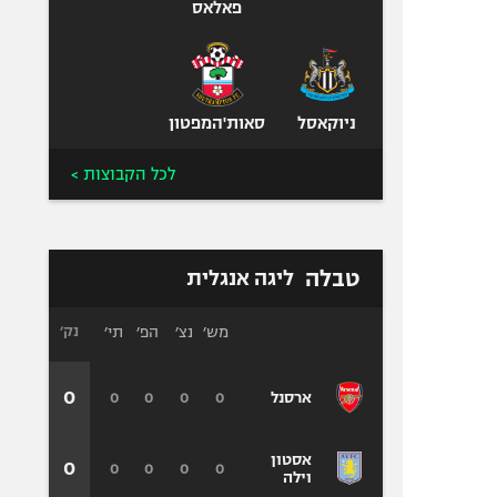
פאלאס
ניוקאסל
סאות'המפטון
לכל הקבוצות >
טבלה
ליגה אנגלית
מש׳
נצ׳
הפ׳
תי׳
נק׳
0
0
0
0
0
ארסנל
אסטון
0
0
0
0
0
וילה