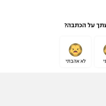
תך על הכתבה?
י
לא אהבתי