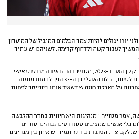
לני יורו יכולים להיות צמד הבלמים המוביל של המועדון
 להמשיך לעבוד קשה ולדחוף קדימה. לשניהם יש עתיד
למרות שסרט הקפטן נלקח ממנו על ידי אריק טן האח ב-2023, מגווייר נהנה העונה מרנסנס אישי.
אחרי שנראה היה כי דרכו במועדון מתקרבת לסיום, הבלם האנגלי בן ה-33 הפך לדמות מנוסה
ונה על הארכת חוזה שתשאיר אותו ביונייטד לפחות
 אמר מגווייר: "מנהיגות היא חיונית בחדר ההלבשה
ום בלי אנשים שמציבים סטנדרטים גבוהים ועוזרים
. לקבוצות הטובות ביותר תמיד יש איזון בין מנהיגים