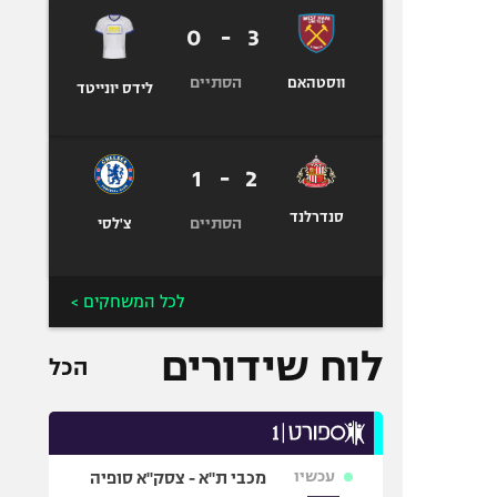
0
-
3
הסתיים
ווסטהאם
לידס יונייטד
1
-
2
סנדרלנד
הסתיים
צ'לסי
לכל המשחקים >
לוח שידורים
הכל
עכשיו
מכבי ת"א - צסק"א סופיה