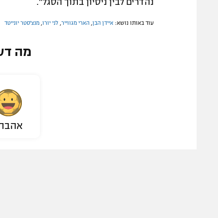
נהדרים לבין ניסיון בתוך הסגל".
עוד באותו נושא:
איידן הבן
,
הארי מגווייר
,
לני יורו
,
מנצ'סטר יונייטד
מה דע
אהבת