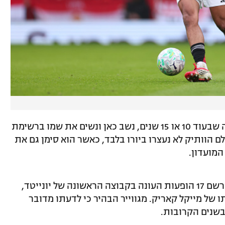
מגווייר אף הרחיק לכת והצהיר: "אני מקווה שבעוד 10 או 15 שנים, נשב כאן ונשים את שמו ברשימת
ם הוותיק לא נעצרו ביורו בלבד, כאשר הוא סימן גם את
המועדון.
הבן בן ה-19, שעבר מארסנל ב-2025, כבר רשם 17 הופעות העונה בקבוצה הראשונה של יונייטד,
ל מייקל קאריק. מגווייר הבהיר כי לדעתו מדובר
בשנים הקרובות.