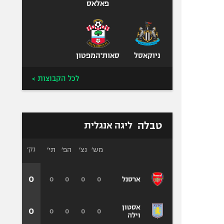
פאלאס
ניוקאסל
סאות'המפטון
לכל הקבוצות >
טבלה
ליגה אנגלית
מש׳
נצ׳
הפ׳
תי׳
נק׳
0
0
0
0
0
ארסנל
אסטון
0
0
0
0
0
וילה