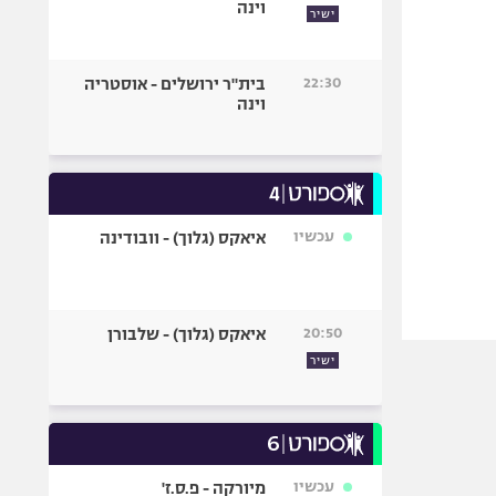
וינה
ישיר
22:30
בית"ר ירושלים - אוסטריה
וינה
עכשיו
איאקס (גלוך) - וובודינה
20:50
איאקס (גלוך) - שלבורן
ישיר
עכשיו
מיורקה - פ.ס.ז'