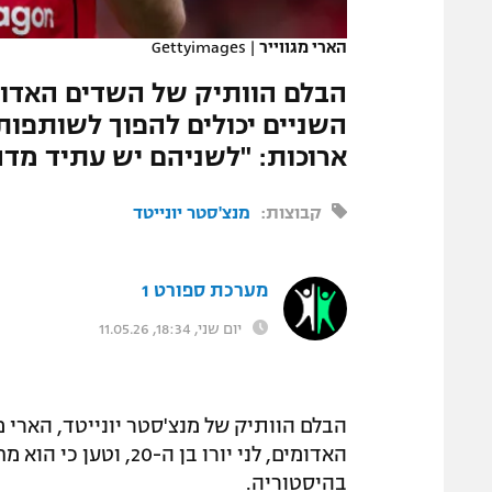
המגזין
הארי מגווייר
|
Gettyimages
הבלם הוותיק של השדים האדומים
השניים יכולים להפוך לשותפות
ארוכות: "לשניהם יש עתיד מדה
קבוצות:
מנצ'סטר יונייטד
מערכת ספורט 1
יום שני, 18:34, 11.05.26
הבלם הוותיק של מנצ'סטר יונייטד, הארי מ
האדומים, לני יורו בן
בהיסטוריה.