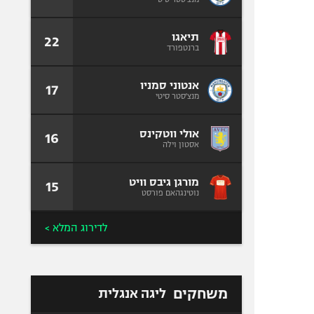
תיאגו
22
ברנטפורד
אנטוני סמניו
17
מנצ'סטר סיטי
אולי ווטקינס
16
אסטון וילה
מורגן גיבס וויט
15
נוטינגהאם פורסט
לדירוג המלא >
משחקים
ליגה אנגלית