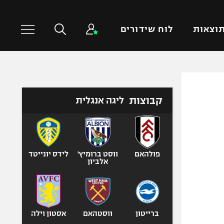
וצאות
לוח שידורים
כדורסל עולמי
ענפים נוספים
קבוצות
ליגה אנגלית
NBA
טניס
יורוליג
כדוריד
יורוקאפ
כדורעף
שחייה
פולהאם
ווסט ברומיץ'
לידס יונייטד
אלביון
ג'ודו
אגרוף
ספורט אולימפי
UFC
ברייטון
ווסטהאם
אסטון וילה