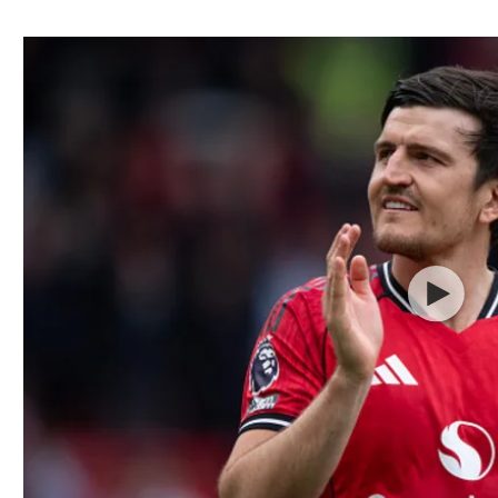
ל אביב
ליגה טורקית
תל אביב
ליגה סינית
חיפה
ליגה ברזילאית
באר שבע
ליגות נוספות
תניה
דה