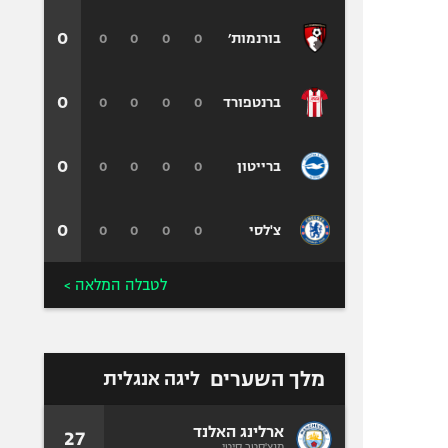
0
0
0
0
0
בורנמות׳
0
0
0
0
0
ברנטפורד
0
0
0
0
0
ברייטון
0
0
0
0
0
צ'לסי
לטבלה המלאה >
מלך השערים
ליגה אנגלית
ארלינג האלנד
27
מנצ'סטר סיטי