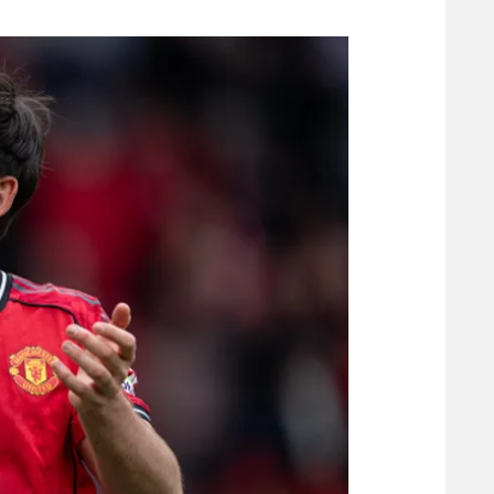
משתתפים וזוכים בפרסים
מכבי ת
הפועל 
תקנון משתתפים וזוכים בפרסים
הפועל 
תקנון עבור פעילות אלקטרה
הפועל 
תקנון עבור פעילות ספורט 1 – "מרלן"
מכבי נ
טניס
בני יהו
גיימינג E-Sports
תנאי שימוש
מדיניות פרטיות
תקנון פעילות ספורט 1
רשיון להקרנה פומבית לבית עסק
הצטרפות לחבילת הערוצים
לוח דרושים – ג'ובנט
תגיות