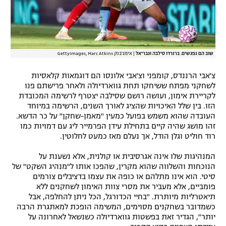
שוב הם נפגשים. ברנרדו סילבה וגבריאל
|
אימג'בנק GettyImages, Marc Atkins
צ'אבי הרננדס, קומפני וצ'אבי אלונסו הם דוגמאות קלאסיות
לשחקני מפתח ששיחקו תחת גווארדיולה ולאחר פרישתם פנו
לקריירת אימון, ועושה רושם שסילבה יצטרף לרשימה המכובדת
הזו. בין שלל האיכויות שהציג לאורך השנים, הרשימה במיוחד
העובדה שהוא משמש בפועל כמעין "מאמן-שחקן" על כר הדשא.
זהו מושג שהיה קיים בתחילת עידן הפרמייר ליג עם דמויות כמו
רוד חוליט וגלן הודל, אך נעלם מאז כמעט לחלוטין.
המנהיגות שלו אינה אגרסיבית או קולנית, אלא נשענת על
הנוכחות והשלווה שהוא מקרין, שהפכו אותו ל"מנהיג השקט" של
סיטי. הוא אינו מתלהם או כופה את עצמו בדציבלים צורמים
פומביים, אלא מעביר את מסרי צוות האימון לשחקנים ללא
תיאטרליות מיותרת. "בחיי הכדורגל, הכל ניתן להחלפה, אבל
כשמדובר בשחקנים מסוימים, המשימה הופכת למאתגרת הרבה
יותר", הגדיר זאת בפשטות גווארדיולה כשנשאל לאחרונה על