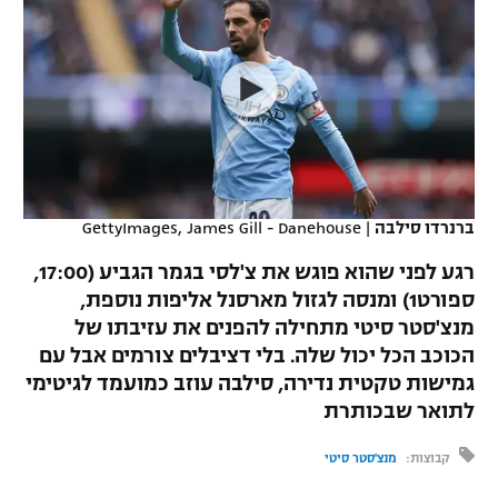
כדורסל נשים
נבחרת ישראל
יורוליג
ליגה ספרדית
טניס
VOD
מכבי תל אביב
מכבי חיפה
יורוקאפ
ליגה איטלקית
כדוריד
הפועל חולון
בית"ר ירושלים
רץ ברשת
ליגה צרפתית
כדורעף
הפועל ירושלים
מכבי תל אביב
ליגה הולנדית
שחייה
תוצאות
ברנרדו סילבה
|
GettyImages, James Gill - Danehouse
דני אבדיה
הפועל תל אביב
ליגה טורקית
רגע לפני שהוא פוגש את צ'לסי בגמר הגביע (17:00,
ג'ודו
הפועל חיפה
ספורט1) ומנסה לגזול מארסנל אליפות נוספת,
לוח שידורים
ליגה סינית
מנצ'סטר סיטי מתחילה להפנים את עזיבתו של
אגרוף
הפועל באר שבע
הכוכב הכל יכול שלה. בלי דציבלים צורמים אבל עם
ליגה ברזילאית
ברחבה
גמישות טקטית נדירה, סילבה עוזב כמועמד לגיטימי
ספורט אולימפי
מכבי נתניה
לתואר שבכותרת
ליגות נוספות
UFC
"מעל הליגה" – פודקאסט
בני יהודה
קבוצות:
מנצ'סטר סיטי
היאבקות WWE