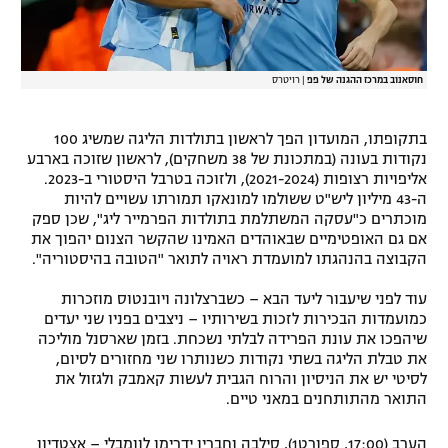
חוסאנוב במרכז ההגנה של פפ
|
רויטרס
בתקופתו, המועדון הפך לראשון בתולדות הליגה שמשיג 100
נקודות בעונה (במתכונת של 38 משחקים), לראשון שזוכה בארבע
אליפויות רצופות (2021-2024), ולזוכה בטרבל היסטורי ב-2023.
ה-43 מיליון ליש"ט ששולמו למונאקו תמורתו עשויים להיות
מוכתרים כ"עסקה המשתלמת בתולדות הפרמייר ליג", שכן ספק
אם גם האופטימיים שבאוהדים האמינו שהקשר הצנום יהפוך את
הקבוצה בהנהגתו למועמדת ראויה לתואר "הטובה בהיסטוריה".
עוד לפני שיעבור ליעד הבא – כשברצלונה ויובנטוס מוזכרות
כמועמדות הבכירות לזכות בשירותיו – ניצבים בפניו שני יעדים
שיהפכו את עונת הפרידה לבלתי נשכחת. בזמן שארסנל מוליכה
את טבלת הליגה בשתי נקודות כשנותרו שני מחזורים לסיום,
לסיטי יש את הניסיון והרוח הגבית לעשות קאמבק ולגזול את
התואר מהתותחנים במאני טיים.
הערב (17:00, ספורט1), סילבה וחבריו ידרימו לוומבלי – אצטדיון