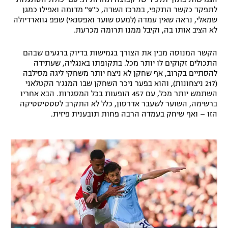
לתפקד כקשר התקפי, במרכז השדה, כ"9" מדומה ואפילו כמגן
רשיון להקרנה פומבית לבית עסק
שמאלי, נראה שאין עמדה (למעט שוער ואפסנאי) שפפ גווארדיולה
לא הציב אותו בה, וקיבל ממנו תרומה מכרעת.
הצטרפות לחבילת הערוצים
הקשר המנוסה מבין את הצורך בגמישות בדיוק ברגעים שבהם
לוח דרושים – ג'ובנט
התכולים זקוקים לו יותר מכל. בתקופתו באנגליה, שעתידה
להסתיים בקרוב, אף שחקן לא ניצח יותר משחקי ליגה מסילבה
(217 ניצחונות), והוא בפער ניכר השחקן שבו המנג'ר הקטלאני
תגיות
השתמש יותר מכל, עם 457 הופעות בכל המסגרות. הבא אחריו
ברשימה, השוער לשעבר אדרסון, כלל לא התקרב לסטטיסטיקה
המגזין
הזו – ואף שיחק בעמדה הרבה פחות תובענית פיזית.