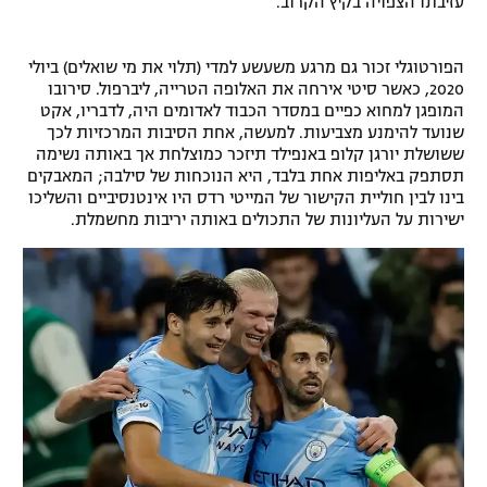
עזיבתו הצפויה בקיץ הקרוב.
הפורטוגלי זכור גם מרגע משעשע למדי (תלוי את מי שואלים) ביולי
2020, כאשר סיטי אירחה את האלופה הטרייה, ליברפול. סירובו
המופגן למחוא כפיים במסדר הכבוד לאדומים היה, לדבריו, אקט
שנועד להימנע מצביעות. למעשה, אחת הסיבות המרכזיות לכך
ששושלת יורגן קלופ באנפילד תיזכר כמוצלחת אך באותה נשימה
תסתפק באליפות אחת בלבד, היא הנוכחות של סילבה; המאבקים
בינו לבין חוליית הקישור של המייטי רדס היו אינטנסיביים והשליכו
ישירות על העליונות של התכולים באותה יריבות מחשמלת.