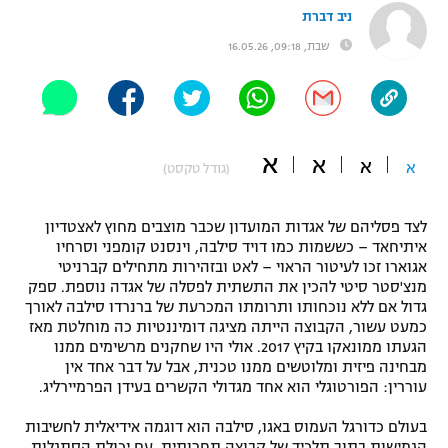
ניב דברת
"מחצית בשכונה" – פודקאסט
אופניים
שבת, 09:18, 16.05.26
ספורט מוטורי
משתתפים וזוכים בפרסים
כדורמים
תקנון משתתפים וזוכים בפרסים
א
טניס
א
א
א
(גודל טקסט)
פוטבול אמריקאי NFL
תקנון עבור פעילות אלקטרה
לצד פסליהם של אגדות המועדון שכבר מוצבים מחוץ לאצטדיון
גיימינג E-Sports
בייסבול MLB
איתיחאד – כששמות כמו דויד סילבה, וינסנט קומפני וסרחיו
תקנון עבור פעילות ספורט 1 – "מרלן"
אגוארו זכו לעיטור הראוי – לאט ובזהירות מתחילים קברניטי
ספורט אתגרי ואקסטרים
מנצ'סטר סיטי להכין את התשתית לפסלה של אגדה נוספת. ספק
תנאי שימוש
גדול אם ללא נוכחותו ותרומתו המכרעת של ברנרדו סילבה לאורך
כמעט עשור, הקבוצה הייתה מציגה דומיננטיות כה מוחלטת מאז
אומנויות לחימה
הגעתו ממונאקו בקיץ 2017. אולי היו שחקנים מרשימים ממנו
מדיניות פרטיות
מבחינה פיזית ומלוטשים ממנו טכנית, אבל על דבר אחד אין
גיימינג E-Sports
עוררין: הפורטוגלי הוא אחד מגדולי הקשרים בעידן הפרמיירליג.
תקנון פעילות ספורט 1
בעולם כדורגל העמוס באגו, סילבה הוא דוגמה אידיאלית לחשיבות
הגמישות בתוך תלכיד של קבוצה תחרותית. עם יכולת הסתגלות