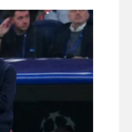
משתתפים וזוכים בפרסים
מכבי ת
הפועל 
תקנון משתתפים וזוכים בפרסים
הפועל 
תקנון עבור פעילות אלקטרה
הפועל 
תקנון עבור פעילות ספורט 1 – "מרלן"
מכבי נ
טניס
בני יהו
גיימינג E-Sports
תנאי שימוש
מדיניות פרטיות
תקנון פעילות ספורט 1
רשיון להקרנה פומבית לבית עסק
הצטרפות לחבילת הערוצים
לוח דרושים – ג'ובנט
תגיות