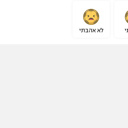
י
לא אהבתי