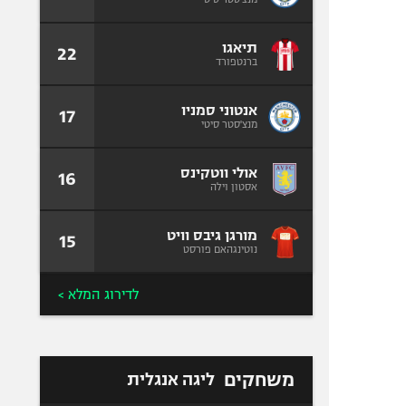
תיאגו
22
ברנטפורד
אנטוני סמניו
17
מנצ'סטר סיטי
אולי ווטקינס
16
אסטון וילה
מורגן גיבס וויט
15
נוטינגהאם פורסט
לדירוג המלא >
משחקים
ליגה אנגלית