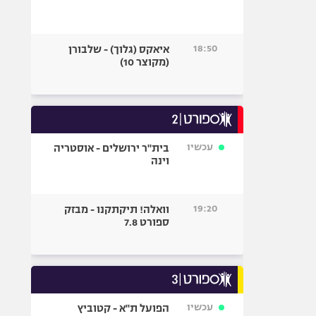
18:50
איאקס (גלוך) - שלבורן
(מקוצר 10)
עכשיו
בית"ר ירושלים - אוסטריה
וינה
19:20
וואלה! תיקתקנו - מבזק
ספורט 7.8
עכשיו
הפועל ת"א - קטוביץ