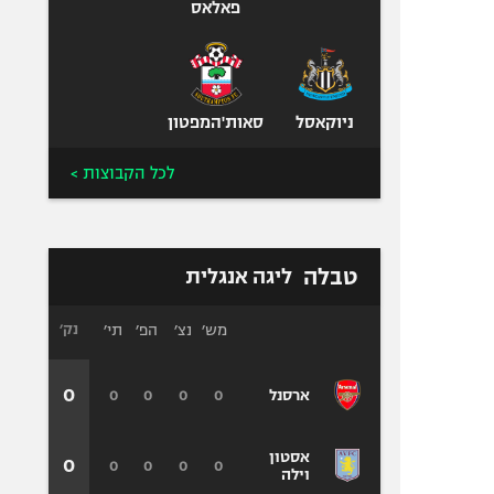
פאלאס
ניוקאסל
סאות'המפטון
לכל הקבוצות >
טבלה
ליגה אנגלית
מש׳
נצ׳
הפ׳
תי׳
נק׳
0
0
0
0
0
ארסנל
אסטון
0
0
0
0
0
וילה