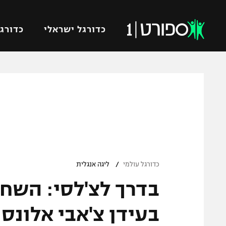
כדורגל ישראלי
כדורגל
VOD
כדורג
רץ ברשת
ליגת ה
ליגה ל
תוצאות
גביע הט
לוח שידורים
ליגיונר
ברחבה
/
גביע ה
כדורגל עולמי
ליגה אנגלית
נבחרת 
בדרך לצ'לסי: השח
"מעל הליגה" – פודקאסט
מכבי ח
"מחצית בשכונה" – פודקאסט
בעידן צ'אבי אלונס
בית"ר י