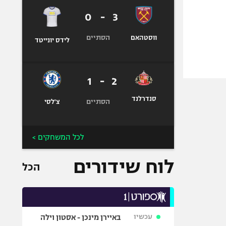
0
-
3
הסתיים
ווסטהאם
לידס יונייטד
1
-
2
סנדרלנד
הסתיים
צ'לסי
לכל המשחקים >
לוח שידורים
הכל
עכשיו
באיירן מינכן - אסטון וילה