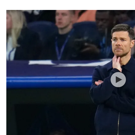
ל אביב
ליגה טורקית
תל אביב
ליגה סינית
חיפה
ליגה ברזילאית
באר שבע
ליגות נוספות
תניה
דה