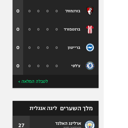
0
0
0
0
0
בורנמות׳
0
0
0
0
0
ברנטפורד
0
0
0
0
0
ברייטון
0
0
0
0
0
צ'לסי
לטבלה המלאה >
מלך השערים
ליגה אנגלית
ארלינג האלנד
27
מנצ'סטר סיטי