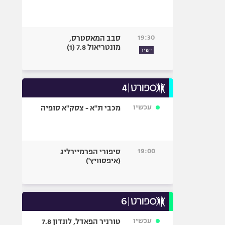
19:30
סבב המאסטרס,
מונטריאול 7.8 (1)
ישיר
עכשיו
מכבי ת"א - צסק"א סופיה
19:00
סיפורי הפרמיירליג
(איפסוויץ')
עכשיו
טורניר הפאדל, לונדון 7.8