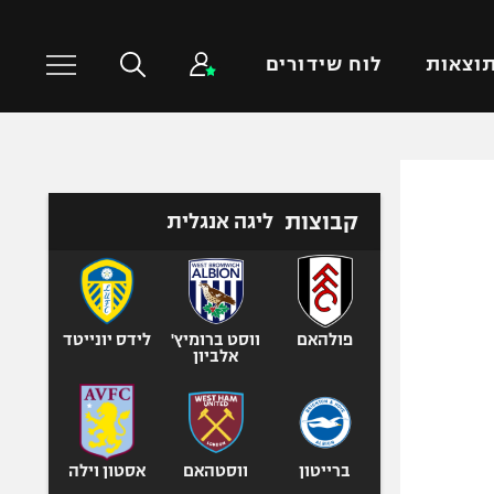
וצאות
לוח שידורים
כדורסל עולמי
ענפים נוספים
קבוצות
ליגה אנגלית
NBA
טניס
יורוליג
כדוריד
יורוקאפ
כדורעף
שחייה
פולהאם
ווסט ברומיץ'
לידס יונייטד
אלביון
ג'ודו
אגרוף
ספורט אולימפי
UFC
ברייטון
ווסטהאם
אסטון וילה