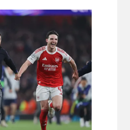
משתתפים וזוכים בפרסים
מכבי ת
הפועל 
תקנון משתתפים וזוכים בפרסים
הפועל 
תקנון עבור פעילות אלקטרה
הפועל 
תקנון עבור פעילות ספורט 1 – "מרלן"
מכבי נ
טניס
בני יהו
גיימינג E-Sports
תנאי שימוש
מדיניות פרטיות
תקנון פעילות ספורט 1
רשיון להקרנה פומבית לבית עסק
הצטרפות לחבילת הערוצים
לוח דרושים – ג'ובנט
תגיות