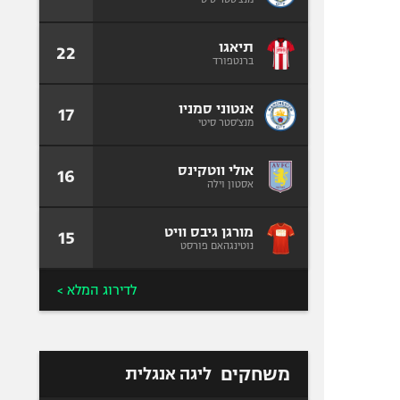
תיאגו
22
ברנטפורד
אנטוני סמניו
17
מנצ'סטר סיטי
אולי ווטקינס
16
אסטון וילה
מורגן גיבס וויט
15
נוטינגהאם פורסט
לדירוג המלא >
משחקים
ליגה אנגלית