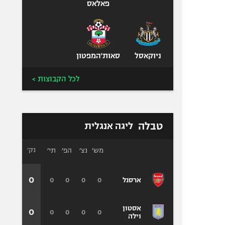
פאלאס
ניוקאסל
סאות'המפטון
לכל הקבוצות >
טבלה
ליגה אנגלית
מש׳
נצ׳
הפ׳
תי׳
נק׳
0
0
0
0
0
ארסנל
אסטון
0
0
0
0
0
וילה