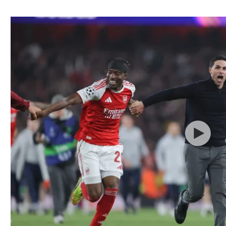
ל אביב
ליגה טורקית
תל אביב
ליגה סינית
חיפה
ליגה ברזילאית
באר שבע
ליגות נוספות
תניה
דה