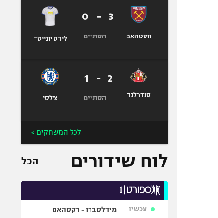
0
-
3
הסתיים
ווסטהאם
לידס יונייטד
1
-
2
סנדרלנד
הסתיים
צ'לסי
לכל המשחקים >
לוח שידורים
הכל
עכשיו
מידלסברו - רקסהאם