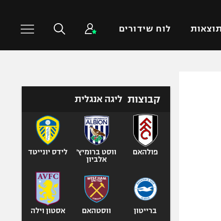
וצאות
לוח שידורים
כדורסל עולמי
ענפים נוספים
קבוצות
ליגה אנגלית
NBA
טניס
יורוליג
כדוריד
יורוקאפ
כדורעף
שחייה
פולהאם
ווסט ברומיץ'
לידס יונייטד
אלביון
ג'ודו
אגרוף
ספורט אולימפי
UFC
ברייטון
ווסטהאם
אסטון וילה