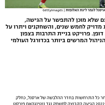
רסנל לגמר ליגת האלופות
|
GettyImages
ם שלא מוכן להתפשר על הגישה,
 מדויק לחמש שנים, והשחקנים ויתרו על
דופן. פרויקט בניית התרבות בצפון
 הניהול המרשים ביותר בכדורגל העולמי
ון עקבו אחר כל התרחשות בחדר ההלבשה של ארסנל, כחלק
מהפקת התוכנית All or Nothing. בינואר 2022 הגיעה הקבוצה למשחק נגד נוטינגהאם פורסט