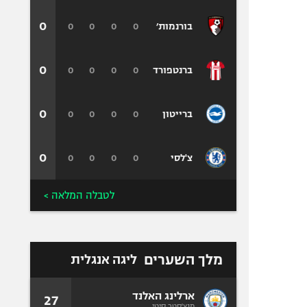
0
0
0
0
0
בורנמות׳
0
0
0
0
0
ברנטפורד
0
0
0
0
0
ברייטון
0
0
0
0
0
צ'לסי
לטבלה המלאה >
מלך השערים
ליגה אנגלית
ארלינג האלנד
27
מנצ'סטר סיטי