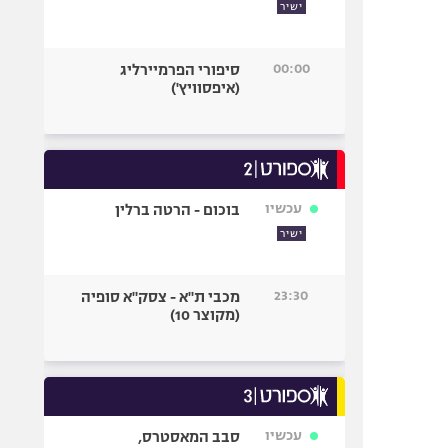
ישיר
00:00
סיפורי הפרמיירליג
(איפסוויץ')
עכשיו
בוכום - הרטה ברלין
ישיר
23:30
מכבי ת"א - צסק"א סופיה
(מקוצר 10)
עכשיו
סבב המאסטרס,