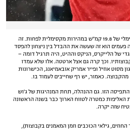
המטרה היא שכולם יעמדו בסטנדרט המינימלי של 19.8 קמ"ש במהירות מקסימלית לפחות. זה
ה פעמים הוא זה שעשה את ההבדל בין ניצחון להפסד
די של הלייקרס, הניקס וההיט, היה תרגיל דומה –
וצותיו. וכך קרה גם אצל ארטטה. אלו שלא עמדו
 מסוט אוזיל ופייר אמריק אובאמיאנג, הכישרונות
מהקבוצה. כאמור, יש רף שחייבים לעמוד בו.
התפיסה הזו. גם ההנהלה, תחת המנהיגות של ג'וש
ת האליפות כמטרה לטווח הארוך כבר בשנה הראשונה
יח שזה יקרה.
החוזים, גילאי הכוכבים וזמן המאמנים בקבוצות),