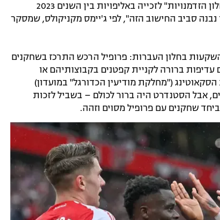
בהנהלת התותחנים "חזו" שיש למועדון "חלון הזדמנויות" לזכייה באליפויות בין השנים 2023
כן נבנה סביב החישוב הזה", לפי ג'יימס מקניקולס, שמסקר
שקעות בחלון העברות: פרופיל הרכש התרכז בשחקנים
 כ-40 מיליון יורו, עם עדיפות ברורה לקניית קפטנים בקבוצותיהם או
סקאוטינג ("מחלקת מודיעין הכדורגל" במועדון)
, אבל הסטנדרט היה ברור לכולם – בשביל לזכות
ביחד שחקנים עם פרופיל מסוים וזהה.