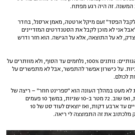
 המשנה. זה היה רגע מפתח.
ן לקבל הפסד" זעם מיקל ארטטה, מאמן ארסנל, בחדר
"אבל אני לא מוכן לקבל את הסטנדרטים המזדיינים
דק, לא על התוצאה, אלא על הגישה. הוא חזר ודרש
ואילו סטנדרטים הוא דרש? קודם כל התנהגותיים: נותנים 100%, נלחמים עד הסוף, ולא מוותרים על
כיות. על כישרון אפשר להתפשר, אבל לא מתפשרים על
ת לכולם.
א מעט במהלך העונה הוא "ספרינט חוזר" – ריצה של
72 מטרים ב-10 שניות, מנוחה של 10 שניות, ואז שוב. 72 מטר ב-10 שניות, במשך 10 פעמים
רצופות. לאחר מכן מקבלים מנוחה של שתיים עד ארבע דקות, ואז יוצאים לעוד סט של 10
ק מלכתוב את זה התפוצצה לי ריאה.