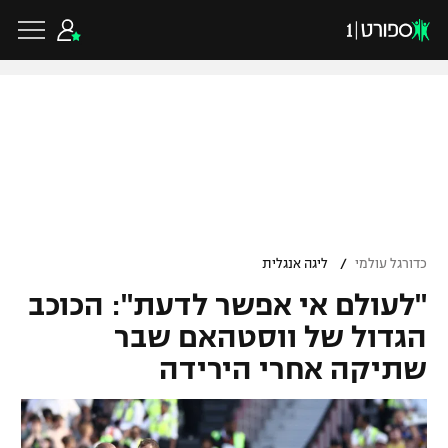
כדורגל ישראלי
ליגת העל
כדורגל עולמי
/
כדורגל עולמי
ליגה אנגלית
ליגה לאומית
"לעולם אי אפשר לדעת": הכוכב
ליגת האלופות
כדורסל ישראלי
גביע הטוטו
הגדול של ווסטהאם שבר
ליגה אירופית
שתיקה אחרי הירידה
ליגת ווינר סל
ליגיונרים
כדורסל עולמי
ליגה אנגלית
ליגה לאומית
גביע המדינה
NBA
ליגה גרמנית
ענפים נוספים