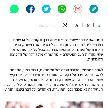
"מחצית בשכונה" – פודקאסט
אופניים
ספורט מוטורי
משתתפים וזוכים בפרסים
א
א
א
א
(גודל טקסט)
כדורמים
תקנון משתתפים וזוכים בפרסים
טניס
ווסטהאם ירדה לצ'מפיונשיפ וסיימה בכך תקופה של 14 שנים
פוטבול אמריקאי NFL
בפרמיירליג, למרות ניצחון 0:3 על לידס יונייטד במשחק הבית
תקנון עבור פעילות אלקטרה
האחרון של העונה. טוטנהאם גברה במקביל על אברטון וסיימה
שתי נקודות מעל הפטישים – מה שחרץ את גורלה של הקבוצה
גיימינג E-Sports
בייסבול MLB
הלונדונית.
תקנון עבור פעילות ספורט 1 – "מרלן"
ספורט אתגרי ואקסטרים
לאחר המשחק, הכוכב הגדול של ווסטהאם, ג'רוד בואן, התייחס
תנאי שימוש
לראשונה לעתידו, על רקע השמועות סביב עזיבה אפשרית בקיץ.
אומנויות לחימה
שחקן הכנף בן ה-29, שמחזיק בחוזה עד יוני 2030, הרגיע את
התקשורת האנגלית: "תקשיבו, זה עדיין מאוד מאוד טרי. לדבר על
מדיניות פרטיות
העתיד זה לא מכבד כלפי המועדון, האוהדים וכל דבר בסגנון הזה".
גיימינג E-Sports
תקנון פעילות ספורט 1