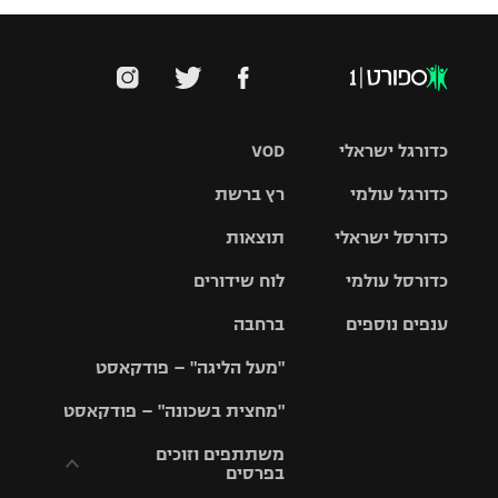
כדורגל ישראלי
VOD
כדורגל עולמי
רץ ברשת
ליגת העל
כדורסל ישראלי
תוצאות
ליגת
ליגה לאומית
האלופות
כדורסל עולמי
לוח שידורים
ליגת ווינר
סל
גביע הטוטו
ענפים נוספים
ברחבה
ליגה
NBA
אירופית
"מעל הליגה" – פודקאסט
ליגה לאומית
ליגיונרים
טניס
יורוליג
ליגה אנגלית
"מחצית בשכונה" – פודקאסט
כדורסל נשים
גביע המדינה
כדוריד
יורוקאפ
ליגה גרמנית
משתתפים וזוכים
בפרסים
מכבי תל
נבחרת
כדורעף
אביב
ישראל