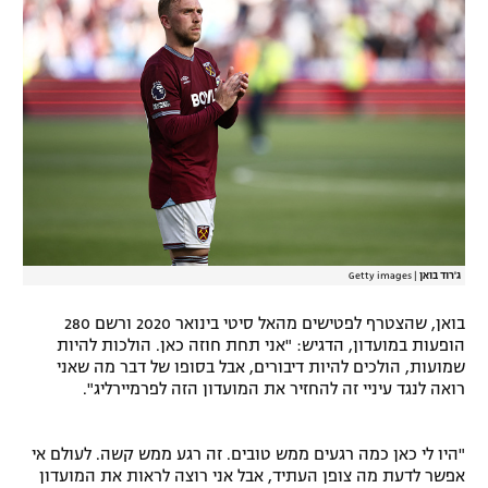
רשיון להקרנה פומבית לבית עסק
הצטרפות לחבילת הערוצים
לוח דרושים – ג'ובנט
תגיות
המגזין
ג'רוד בואן
|
Getty images
בואן, שהצטרף לפטישים מהאל סיטי בינואר 2020 ורשם 280
הופעות במועדון, הדגיש: "אני תחת חוזה כאן. הולכות להיות
שמועות, הולכים להיות דיבורים, אבל בסופו של דבר מה שאני
רואה לנגד עיניי זה להחזיר את המועדון הזה לפרמיירליג".
"היו לי כאן כמה רגעים ממש טובים. זה רגע ממש קשה. לעולם אי
אפשר לדעת מה צופן העתיד, אבל אני רוצה לראות את המועדון