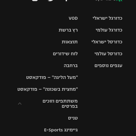
כדורגל ישראלי
VOD
כדורגל עולמי
רץ ברשת
ליגת העל
כדורסל ישראלי
תוצאות
ליגת
ליגה לאומית
האלופות
כדורסל עולמי
לוח שידורים
ליגת ווינר
סל
גביע הטוטו
ענפים נוספים
ברחבה
ליגה
NBA
אירופית
"מעל הליגה" – פודקאסט
ליגה לאומית
ליגיונרים
טניס
יורוליג
ליגה אנגלית
"מחצית בשכונה" – פודקאסט
כדורסל נשים
גביע המדינה
כדוריד
יורוקאפ
ליגה גרמנית
משתתפים וזוכים
בפרסים
מכבי תל
נבחרת
כדורעף
אביב
ישראל
ליגה
טניס
ספרדית
תקנון משתתפים
שחייה
הפועל חולון
מכבי חיפה
וזוכים בפרסים
גיימינג E-Sports
ליגה