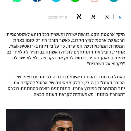
"מחצית בשכונה" – פודקאסט
אופניים
א
א
א
א
(גודל טקסט)
ספורט מוטורי
משתתפים וזוכים בפרסים
מיקל ארטטה נוקט בגישה ישירה ומעשית בכל הנוגע לאסטרטגיית
כדורמים
הרכש של ארסנל לקיץ הקרוב, כאשר מורגן רוג'רס סומן כאחת
תקנון משתתפים וזוכים בפרסים
המטרות המרכזיות של המועדון, כך על פי דיווח ב-"talkSPORT".
טניס
אחרי שהוביל את התותחנים לזכייה ראשונה בפרמייר ליג לאחר 22
פוטבול אמריקאי NFL
שנים, המאמן הספרדי נחוש לחזק את הקבוצה, ולא לאפשר לה
תקנון עבור פעילות אלקטרה
"לקפוא על השמרים".
גיימינג E-Sports
בייסבול MLB
תקנון עבור פעילות ספורט 1 – "מרלן"
באנגליה דווח כי הבנות ראשוניות כבר התקיימו עם נציגיו של
ספורט אתגרי ואקסטרים
הכוכב האנגלי בן ה-23, כחלק מניסיונה של ארסנל להקדים את
תנאי שימוש
יתר המתחרות במירוץ אחריו. התותחנים רואים בהחתמת רוג'רס
"הצהרת כוונות" משמעותית לקראת העונה הבאה.
אומנויות לחימה
מדיניות פרטיות
גיימינג E-Sports
תקנון פעילות ספורט 1