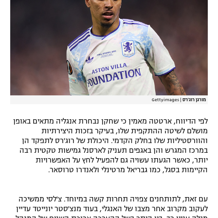
רשיון להקרנה פומבית לבית עסק
הצטרפות לחבילת הערוצים
לוח דרושים – ג'ובנט
תגיות
מורגן רוג'רס
|
Gettyimages
המגזין
לפי הדיווח, ארטטה מאמין כי שחקן נבחרת אנגליה מתאים באופן
מושלם לשיטה ההתקפית שלו, בעיקר בזכות היצירתיות
והוורסטיליות שלו בחלק הקדמי. היכולת של רוג'רס לתפקד הן
במרכז המגרש והן באגפים תעניק לארסנל גמישות טקטית רבה
יותר, כאשר הגעתו עשויה גם להפעיל לחץ על האפשרויות
הקיימות בסגל, כמו גבריאל מרטינלי ולאנדרו טרוסאר.
עם זאת, לתותחנים צפויה תחרות קשה במיוחד. צ'לסי ממשיכה
לעקוב מקרוב אחר מצבו של האנגלי, בעוד מנצ'סטר יונייטד עדיין