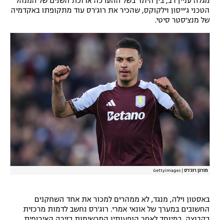
מגלה עניין רב, בין היתר בשל ההערכה ארוכת השנים של המנהל
הטכני ג'ייסון וילקוקס, שהכיר את רוג'רס עוד מתקופתו באקדמיה
של מנצ'סטר סיטי.
מורגן רוג'רס
|
Gettyimages
באסטון וילה, מנגד, לא ממהרים למכור את אחד השחקנים
החשובים במערך של אונאי אמרי. רוג'רס נחשב לדמות מרכזית
בקבוצה, במיוחד לאחר הופעותיו המרשימות בזירה האירופית