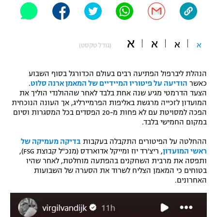
"מחצית בשכונה" – פודקאסט
אופניים
א
א
ספורט מוטורי
א
א
משתתפים וזוכים בפרסים
(גודל טקסט)
כדורמים
הנהלת ליברפול הפתיעה רבים בעולם הכדורגל בסוף השבוע
תקנון משתתפים וזוכים בפרסים
טניס
כאשר
הודיעה על פיטוריו המיידיים של המאמן ארנה סלוט
.
פוטבול אמריקאי NFL
הצעד הדרמטי מגיע שנה אחת בלבד לאחר שההולנדי הוליך את
תקנון עבור פעילות אלקטרה
המועדון לזכייה מרגשת באליפות הפרמיירליג, אך העונה הנוכחית
גיימינג E-Sports
הפכה למסויטת עם לא פחות מ-20 הפסדים בכל המסגרות וסיום
בייסבול MLB
תקנון עבור פעילות ספורט 1 – "מרלן"
במקום החמישי בלבד.
ספורט אתגרי ואקסטרים
ההחלטה על הפיטורים התקבלה בעקבות
בדיקה מעמיקה של
תנאי שימוש
ראשי המועדון
, ריצ'רד יוז ומייקל אדוארדס (מנכ"ל קבוצת FSG),
אומנויות לחימה
ותפסה את מרבית השחקנים בהפתעה מוחלטת, לאחר שהיו
בטוחים כי המאמן הצליח לשרוד את הסערה של השבועות
מדיניות פרטיות
האחרונים.
גיימינג E-Sports
תקנון פעילות ספורט 1