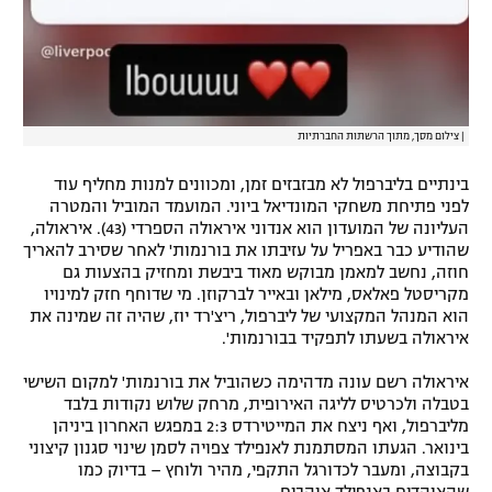
|
צילום מסך, מתוך הרשתות החברתיות
בינתיים בליברפול לא מבזבזים זמן, ומכוונים למנות מחליף עוד
לפני פתיחת משחקי המונדיאל ביוני. המועמד המוביל והמטרה
העליונה של המועדון הוא אנדוני איראולה הספרדי (43). איראולה,
שהודיע כבר באפריל על עזיבתו את בורנמות' לאחר שסירב להאריך
חוזה, נחשב למאמן מבוקש מאוד ביבשת ומחזיק בהצעות גם
מקריסטל פאלאס, מילאן ובאייר לברקוזן. מי שדוחף חזק למינויו
הוא המנהל המקצועי של ליברפול, ריצ'רד יוז, שהיה זה שמינה את
איראולה בשעתו לתפקיד בבורנמות'.
איראולה רשם עונה מדהימה כשהוביל את בורנמות' למקום השישי
בטבלה ולכרטיס לליגה האירופית, מרחק שלוש נקודות בלבד
מליברפול, ואף ניצח את המייטירדס 2:3 במפגש האחרון ביניהן
בינואר. הגעתו המסתמנת לאנפילד צפויה לסמן שינוי סגנון קיצוני
בקבוצה, ומעבר לכדורגל התקפי, מהיר ולוחץ – בדיוק כמו
שהאוהדים באנפילד אוהבים.