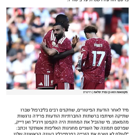
מקונאטה הוא כן נפרד. סלאח
|
רויטרס
מיד לאחר הודעת הפיטורים, שחקנים רבים בליברפול שברו
שתיקה ושיתפו ברשתות החברתיות הודעות פרידה נרגשות
מהמאמן. מי שהוביל את המחוות היה הקפטן וירג'יל ואן דייק,
שפרסם תמונה של השניים מחגיגות האליפות אשתקד וכתב:
"לעולם לא נשכח את הזכייה בפרמיירליג בעונה הראשונה שלנו