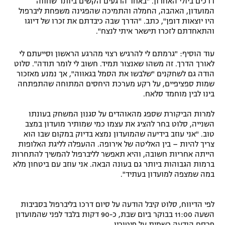
דרכים ביולי האחרון. "באחד הרגעים הקשים ביותר שחווה
המועדון, האהבה, החמלה והתמיכה שהפגינה משפחת ליברפול
היו יוצאות דופן", כתב. "הדרך שבה כיבדתם את זכרו של דיוגו
והתאחדתם לזכרו תישאר איתי לנצח".
עוד הוסיף: "גרמתם לי להרגיש רצוי מהרגע הראשון וסייעתם לי
לאורך הדרך. זה משהו שאנצור תמיד. חשוב לי לומר תודה". סלוט
הודה גם לשחקנים "שלבשו את הסמל בגאווה", אך נמנע מאזכור
שמות ספציפיים, על רקע מערכת היחסים המתוחה שהתפתחה
בינו לבין מוחמד סלאח.
למרות הביקורת שספג מהאוהדים על סגנון המשחק בעונתו
השנייה, סלוט בחר להציג את עצמו כמי שמותיר מועדון במצב
טוב. "אני עוזב בידיעה שהמועדון נמצא בדיוק במקום שבו הוא
צריך להיות – בין האליטה של אירופה. ההעפלה לליגת האלופות
הייתה אחריות חשובה, והיא תאפשר לליברפול להמשיך להתחרות
ברמות הגבוהות ביותר גם בעונה הבאה. אני עוזב עם ביטחון מלא
במה שמצפה למועדון בעתיד".
לפי הדיווח, סלוט קיבל הודעה על סיום דרכו בליברפול בסביבות
השעה 11:00 בבוקר ביום שבת, כ-90 דקות בלבד לפני שהמועדון
פרסם הודעה רשמית על פיטוריו.