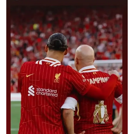
רשיון להקרנה פומבית לבית עסק
הצטרפות לחבילת הערוצים
לוח דרושים – ג'ובנט
תגיות
המגזין