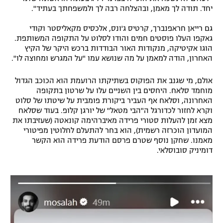
יחד. תודה לך מאמן, ובהצלחה רבה לך ולמשפחתך בעתיד".
גם רייאן חראפנברך, קרטיס ג'ונס, אלכסיס מקאליסטר וקודי
גאקפו העלו פוסטים חמים והודו לסלוט על התקופה המשותפת.
הוגו אקיטיקה, מנקודות האור הבודדות ברכש היקר של הקיץ
האחרון, הודה למאמן על מה שנושא עמו "על המגרש ומחוצה לו".
אולם, מי שגנב את הפוקוס בשתיקתו הרועמת הוא הכוכב הגדול
מוחמד סלאח. היחסים בין השניים עלו על שרטון בתקופה
האחרונה, וסלאח אף העביר ביקורת פומבית על שיטתו של סלוט
וקרא לחזור לכדורגל ה"הבי מטאל" של יורגן קלופ. בעוד שסלאח
מצא זמן להעלות סטורי פרידה מאיברהימה קונאטה (שעזיבתו את
המועדון הוכרזה רשמית), הוא בחר להתעלם לחלוטין מפיטורי
מאמנו. שחקן נוסף שטרם פרסם הודעת פרידה הוא הקשר
דומיניק סובוסלאי.