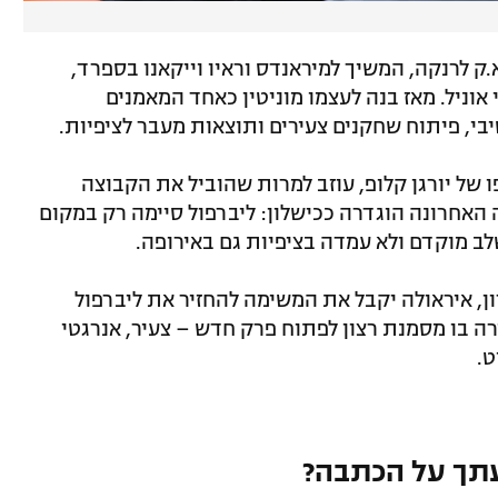
ק לרנקה, המשיך למיראנדס וראיו וייקאנו בספרד,
גארי אוניל. מאז בנה לעצמו מוניטין כאחד המאמנים
יבי, פיתוח שחקנים צעירים ותוצאות מעבר לציפיות.
 לליברפול בקיץ 2024 כמחליפו של יורגן קלופ, עוזב למרות שהוביל את הקבוצה
 האחרונה הוגדרה ככישלון: ליברפול סיימה רק במקום
ב מוקדם ולא עמדה בציפיות גם באירופה.
ן, איראולה יקבל את המשימה להחזיר את ליברפול
ה בו מסמנת רצון לפתוח פרק חדש – צעיר, אנרגטי
ט.
תך על הכתבה?