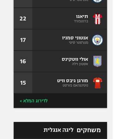
תיאגו
22
ברנטפורד
אנטוני סמניו
17
מנצ'סטר סיטי
אולי ווטקינס
16
אסטון וילה
מורגן גיבס וויט
15
נוטינגהאם פורסט
לדירוג המלא >
משחקים
ליגה אנגלית