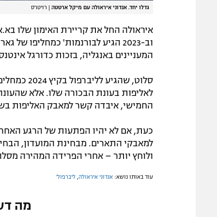
גדלו יחד. אנדוני איראולה עם מיקל ארטטה
|
רויטרס
איראולה החל את קריירת האימון שלו בא.א.
וב-2023 הגיע לבורנמות' כמחליפו של 
המעניינים באנגליה, בזכות כדורגל אינטנס
סלוט, שהגיע
לאליפות בעונת הבכורה שלו. אלא שהעונה
החמישי, איבדה קשר למאבק האליפות בשל
כעת, אם לא יהיו הפתעות של הרגע האחרו
למאבקי התארים. מבחינת המועדון, הבחיר
ולוחץ יותר – אחרי הפרידה המהירה מסלו
עוד באותו נושא:
אנדוני איראולה
,
ליברפול'
מה דע