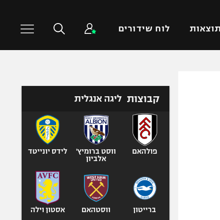
וצאות
לוח שידורים
כדורסל עולמי
ענפים נוספים
קבוצות
ליגה אנגלית
NBA
טניס
יורוליג
כדוריד
יורוקאפ
כדורעף
שחייה
פולהאם
ווסט ברומיץ'
לידס יונייטד
אלביון
ג'ודו
אגרוף
ספורט אולימפי
UFC
ברייטון
ווסטהאם
אסטון וילה