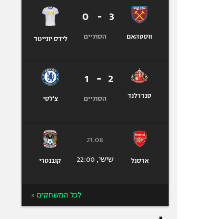
0
-
3
הסתיים
ווסטהאם
לידס יונייטד
1
-
2
סנדרלנד
הסתיים
צ'לסי
21.08
שישי, 22:00
ארסנל
קובנטרי
לכל המשחקים >