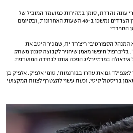
ורנמות' אחרי עונה נהדרת, סומן במהירות כמועמד המוביל של
ראשי ליברפול. על פי הדיווחים, המגעים בין הצדדים נמשכו ב-48 השעות האחרונות, ובסיומם
ן הספרדי.
המנהל הספורטיבי ריצ'רד יוז, שמכיר היטב את
בליברפול חיפשו מאמן שיחזיר לקבוצה סגנון משחק
 איראולה בפרמיירליג הפכה אותו לבחירה המועדפת.
 לאנפילד גם את עוזרו בבורנמות', טומי אלפיק. אלפיק בן
מאמן בריסטול סיטי, וכעת עשוי להצטרף לצוות המקצועי