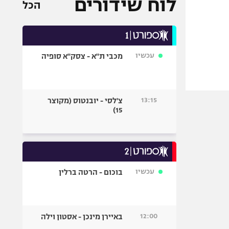
לוח שידורים
הכל
עכשיו
מכבי ת"א - צסק"א סופיה
13:15
צ'לסי - יובנטוס (מקוצר
15)
עכשיו
בוכום - הרטה ברלין
12:00
באיירן מינכן - אסטון וילה