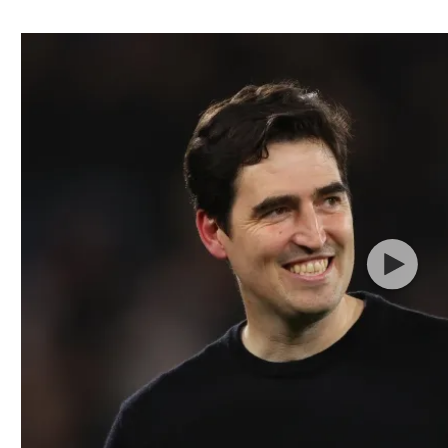
ל אביב
ליגה טורקית
תל אביב
ליגה סינית
חיפה
ליגה ברזילאית
באר שבע
ליגות נוספות
תניה
דה