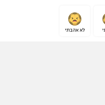
י
לא אהבתי