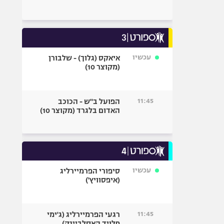
עכשיו
איאקס (גלוך) - שלבורן
(מקוצר 10)
11:45
הפועל ב"ש - הכוכב
האדום בלגרד (מקוצר 10)
עכשיו
סיפורי הפרמיירליג
(איפסוויץ')
11:45
רגעי הפרמיירליג (ג'ימי
פלויד האסלביינק)