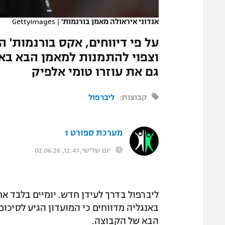
המגזין
אנדוני איראולה מאמן בורנמות'
|
GettyImages
על פי דיווחים, אקס בורנמות' 
גם את עוזרו טומי אלפיק
קבוצות:
ליברפול
מערכת ספורט 1
יום שלישי, 12:41, 02.06.26
ליברפול בדרך לעידן חדש. יומיים בלבד א
באנגליה מדווחים כי המועדון הגיע לסיכום
הבא של הקבוצה.