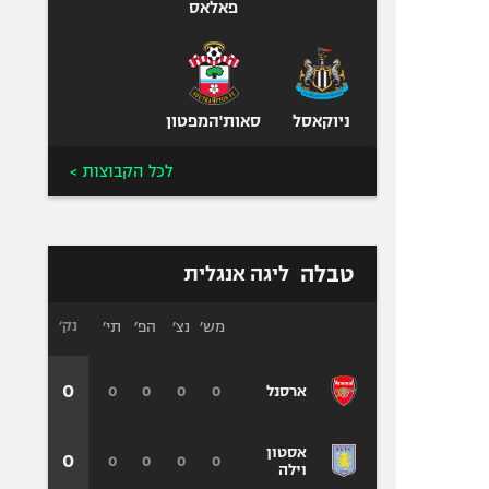
פאלאס
ניוקאסל
סאות'המפטון
לכל הקבוצות >
טבלה
ליגה אנגלית
מש׳
נצ׳
הפ׳
תי׳
נק׳
0
0
0
0
0
ארסנל
אסטון
0
0
0
0
0
וילה