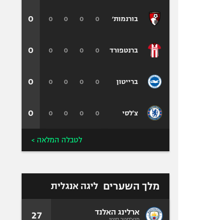
0
0
0
0
0
בורנמות׳
0
0
0
0
0
ברנטפורד
0
0
0
0
0
ברייטון
0
0
0
0
0
צ'לסי
לטבלה המלאה >
מלך השערים
ליגה אנגלית
ארלינג האלנד
27
מנצ'סטר סיטי