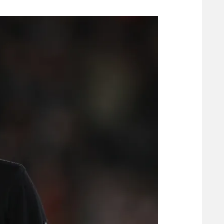
משתתפים וזוכים בפרסים
מכבי ת
הפועל 
תקנון משתתפים וזוכים בפרסים
הפועל 
תקנון עבור פעילות אלקטרה
הפועל 
תקנון עבור פעילות ספורט 1 – "מרלן"
מכבי נ
טניס
בני יהו
גיימינג E-Sports
תנאי שימוש
מדיניות פרטיות
תקנון פעילות ספורט 1
רשיון להקרנה פומבית לבית עסק
הצטרפות לחבילת הערוצים
לוח דרושים – ג'ובנט
תגיות