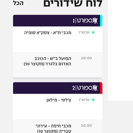
לוח שידורים
הכל
עכשיו
מכבי ת"א - צסק"א סופיה
20:00
הפועל ב"ש - הכוכב
האדום בלגרד (מקוצר 10)
עכשיו
צ'לסי - מילאן
20:00
מכבי חיפה - עירוני
טבריה (מקוצר 10)