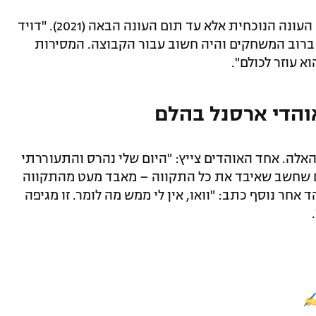
לואיז (33) לא רק ימשיך עם ארסנל עד סיום העונה הנוכחית אלא עד תום העונה הבאה (2021). "דויד
 ברוב המשחקים והיה חשוב עבור הקבוצה. המסירות
א עוזר לכולם".
אוהדי ארסנל בהלם
לה. אחד האוהדים צייץ: "היום שלי נהרס והתעוררתי
דם שחשב שאיבד את כל התקווה – מאבד מעט מהתקווה
 אחר נוסף כתב: "וואו, אין לי ממש מה לומר. זו מגיפה