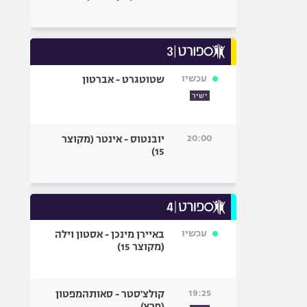
עכשיו
שטוטגרט - אברטון
ישיר
20:00
יובנטוס - אינטר (מקוצר
15)
עכשיו
באיירן מינכן - אסטון וילה
(מקוצר 15)
19:25
קולצ'סטר - סאותהמפטון
(פרץ)