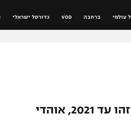
 עולמי
ברחבה
VOD
כדורסל ישראלי
ת
ל ישראלי
כדורגל עולמי
כדורסל ישראלי
על
ליגת האלופות
ליגת ווינר סל
אומית
ליגה אירופית
ליגה לאומית
וטו
ליגה אנגלית
כדורסל נשים
ים
ליגה גרמנית
מכבי תל אביב
מדינה
ליגה ספרדית
הפועל חולון
ישראל
ליגה איטלקית
הפועל ירושלים
לואיז האריך את חוזהו עד 2021, אוהדי
יפה
ליגה צרפתית
דני אבדיה
רושלים
ליגה הולנדית