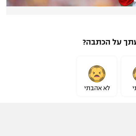
תך על הכתבה?
י
לא אהבתי