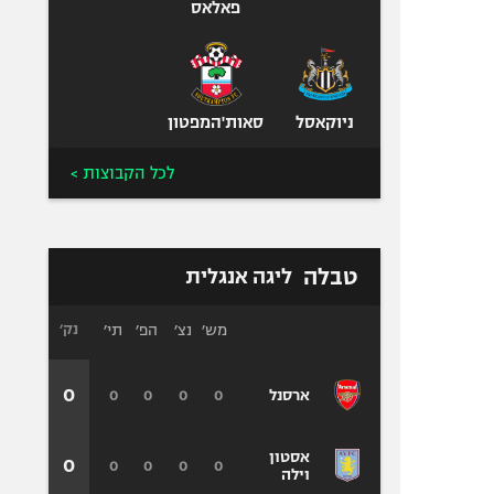
פאלאס
ניוקאסל
סאות'המפטון
לכל הקבוצות >
טבלה
ליגה אנגלית
מש׳
נצ׳
הפ׳
תי׳
נק׳
0
0
0
0
0
ארסנל
אסטון
0
0
0
0
0
וילה