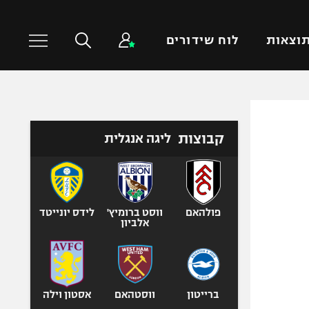
וצאות
לוח שידורים
כדורסל עולמי
ענפים נוספים
קבוצות
ליגה אנגלית
NBA
טניס
יורוליג
כדוריד
יורוקאפ
כדורעף
שחייה
פולהאם
ווסט ברומיץ'
לידס יונייטד
אלביון
ג'ודו
אגרוף
ספורט אולימפי
UFC
ברייטון
ווסטהאם
אסטון וילה