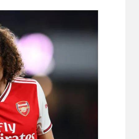
משתתפים וזוכים בפרסים
מכבי ת
הפועל 
תקנון משתתפים וזוכים בפרסים
הפועל 
תקנון עבור פעילות אלקטרה
הפועל 
תקנון עבור פעילות ספורט 1 – "מרלן"
מכבי נ
טניס
בני יהו
גיימינג E-Sports
תנאי שימוש
מדיניות פרטיות
תקנון פעילות ספורט 1
רשיון להקרנה פומבית לבית עסק
הצטרפות לחבילת הערוצים
לוח דרושים – ג'ובנט
תגיות