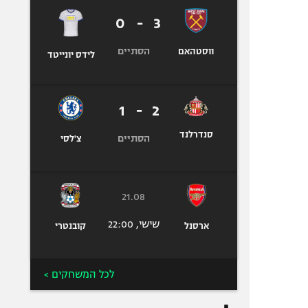
0
-
3
הסתיים
ווסטהאם
לידס יונייטד
1
-
2
סנדרלנד
הסתיים
צ'לסי
21.08
שישי, 22:00
ארסנל
קובנטרי
לכל המשחקים >