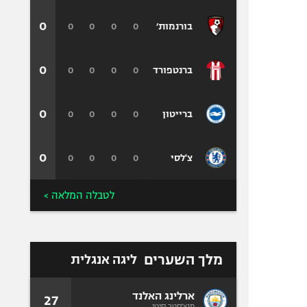
0
0
0
0
0
בורנמות׳
0
0
0
0
0
ברנטפורד
0
0
0
0
0
ברייטון
0
0
0
0
0
צ'לסי
לטבלה המלאה >
מלך השערים
ליגה אנגלית
ארלינג האלנד
27
מנצ'סטר סיטי