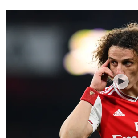
ל אביב
ליגה טורקית
תל אביב
ליגה סינית
חיפה
ליגה ברזילאית
באר שבע
ליגות נוספות
תניה
דה