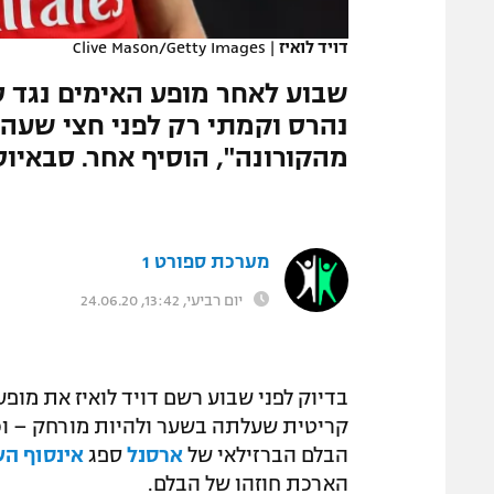
המגזין
דויד לואיז
|
Clive Mason/Getty Images
שבוע לאחר מופע האימים נגד ס
נהרס וקמתי רק לפני חצי שעה",
מהקורונה", הוסיף אחר. סבאיוס
מערכת ספורט 1
יום רביעי, 13:42, 24.06.20
בדיוק לפני שבוע רשם דויד לואיז את מופ
קריטית שעלתה בשער ולהיות מורחק – וכל זה ב
הבלם הברזילאי של
ארסנל
ספג
אינסוף ה
הארכת חוזהו של הבלם.