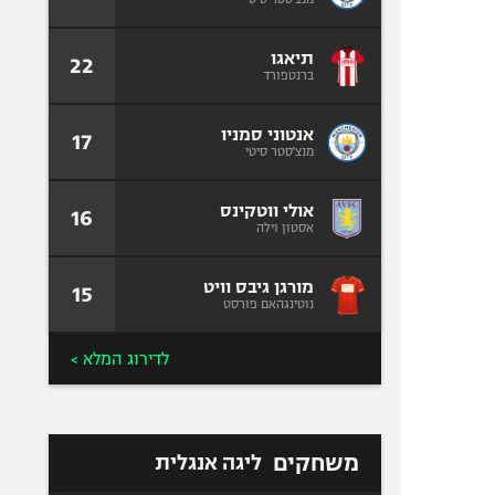
תיאגו
22
ברנטפורד
אנטוני סמניו
17
מנצ'סטר סיטי
אולי ווטקינס
16
אסטון וילה
מורגן גיבס וויט
15
נוטינגהאם פורסט
לדירוג המלא >
משחקים
ליגה אנגלית