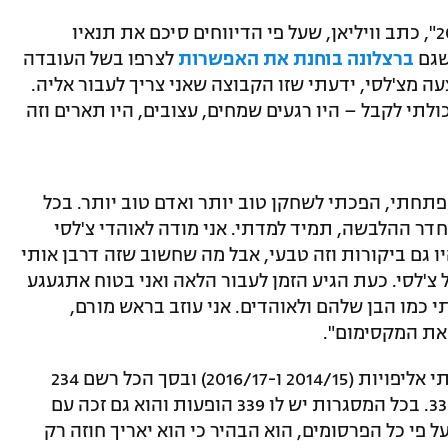
"היו לי שבע שנים נהדרות מאז אוגוסט 2013", כתב וויליאן, שעל פי הדיווחים סיכם את תנאיו
שגם
ברצלונה בוחנת את האפשרות
לצרפו בשל העובדה
 מצ'לסי, ידעתי שזו הקבוצה שאני צריך לעבור אליה.
לתי לקבל – היו רגעים שמחים, עצובים, היו תארים וזה
פתחתי, הפכתי לשחקן טוב יותר ואדם טוב יותר. בכל
דר ההלבשה, תמיד למדתי. אני מודה לאוהדי צ'לסי
יו גם ביקורות וזה טבעי, אבל מה שחשוב שזה דרבן אותי
'לסי. כעת הגיע הזמן לעבור הלאה ואני בטוח אתגעגע
י כמו הבן שלהם ולאוהדים. אני עוזב בראש מורם,
את המקסימום".
בשבע השנים שלו בלונדון, זכה וויליאן בשתי אליפויות (2014/15 ו-2016/17) ובסך הכל רשם 234
הופעות פרמיירליג, כבש 37 שערים ובישל 33. בכל המסגרות יש לו 339 הופעות והוא גם זכה עם
ל פי כל הפרסומים, הוא הבהיר כי הוא יאריך חוזה רק