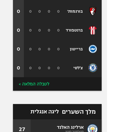
0
0
0
0
0
בורנמות׳
0
0
0
0
0
ברנטפורד
0
0
0
0
0
ברייטון
0
0
0
0
0
צ'לסי
לטבלה המלאה >
מלך השערים
ליגה אנגלית
ארלינג האלנד
27
מנצ'סטר סיטי