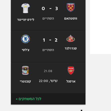
0
-
3
הסתיים
ווסטהאם
לידס יונייטד
1
-
2
סנדרלנד
הסתיים
צ'לסי
21.08
שישי, 22:00
ארסנל
קובנטרי
לכל המשחקים >