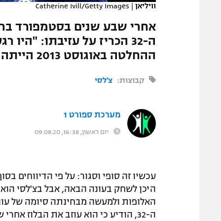
וויליאן
|
Catherine Ivill/Getty Images
המגזין
אחרי שבע שנים בסטמפורד בריד
ה-32 הכריז על עזיבתו: "היו
ההחלטה באוגוסט 2013 הייתה הכי טובה שיכולתי לקבל"
קבוצות:
צ'לסי
מערכת ספורט 1
יום ראשון, 16:38, 09.08.20
עכשיו זה סופי וסגור: על פי הדיווחים בסו
היכן לשחק בעונה הבאה, אבל בצ'לסי הוא
ה-32, הודיע כי הוא עוזב את הבלוז אחרי שבע שנים.