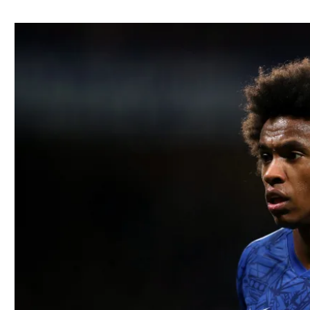
ל אביב
ליגה טורקית
תל אביב
ליגה סינית
חיפה
ליגה ברזילאית
באר שבע
ליגות נוספות
תניה
דה