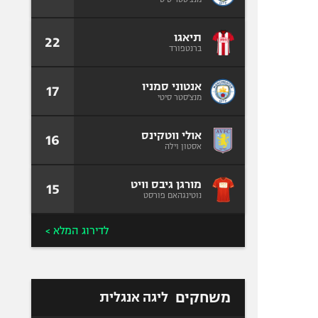
תיאגו
22
ברנטפורד
אנטוני סמניו
17
מנצ'סטר סיטי
אולי ווטקינס
16
אסטון וילה
מורגן גיבס וויט
15
נוטינגהאם פורסט
לדירוג המלא >
משחקים
ליגה אנגלית