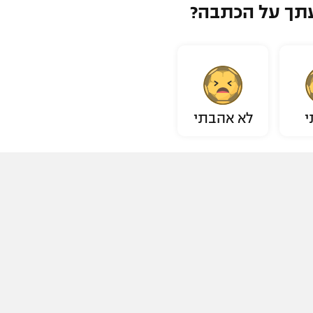
תך על הכתבה?
י
לא אהבתי