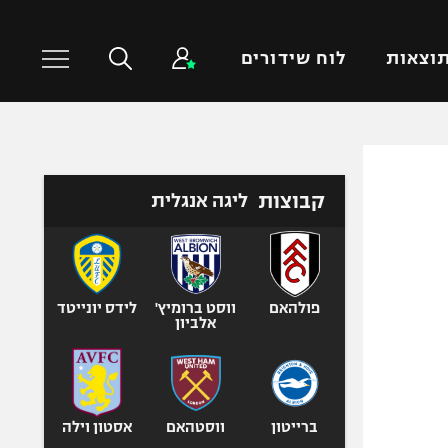
וצאות
לוח שידורים
כדורסל עולמי
ענפים נוספים
קבוצות
ליגה אנגלית
NBA
טניס
יורוליג
כדוריד
יורוקאפ
כדורעף
שחייה
פולהאם
ווסט ברומיץ'
לידס יונייטד
אלביון
ג'ודו
אגרוף
ספורט אולימפי
UFC
ברייטון
ווסטהאם
אסטון וילה