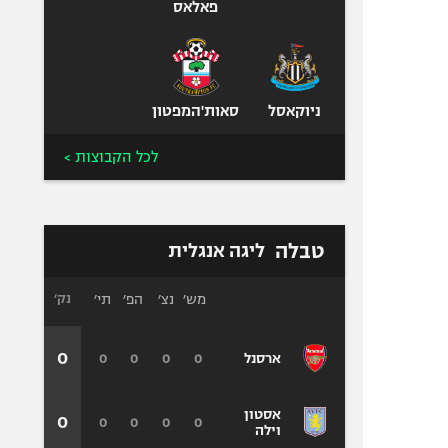
פאלאס
ניוקאסל
סאות'המפטון
לכל הקבוצות >
טבלה
ליגה אנגלית
מש׳
נצ׳
הפ׳
תי׳
נק׳
0
0
0
0
0
ארסנל
אסטון
0
0
0
0
0
וילה