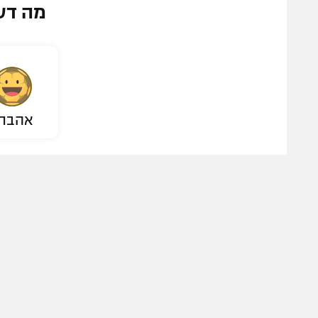
מה דע
אהבת