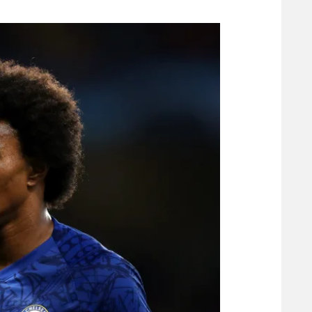
משתתפים וזוכים בפרסים
מכבי ת
הפועל 
תקנון משתתפים וזוכים בפרסים
הפועל 
תקנון עבור פעילות אלקטרה
הפועל 
תקנון עבור פעילות ספורט 1 – "מרלן"
מכבי נ
טניס
בני יהו
גיימינג E-Sports
תנאי שימוש
מדיניות פרטיות
תקנון פעילות ספורט 1
רשיון להקרנה פומבית לבית עסק
הצטרפות לחבילת הערוצים
לוח דרושים – ג'ובנט
תגיות