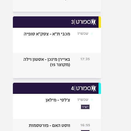
עכשיו
מכבי ת"א - צסק"א סופיה
17:35
באיירן מינכן - אסטון וילה
(מקוצר 15)
עכשיו
צ'לסי - מילאן
ישיר
16:55
ווסט האם - פורטסמות