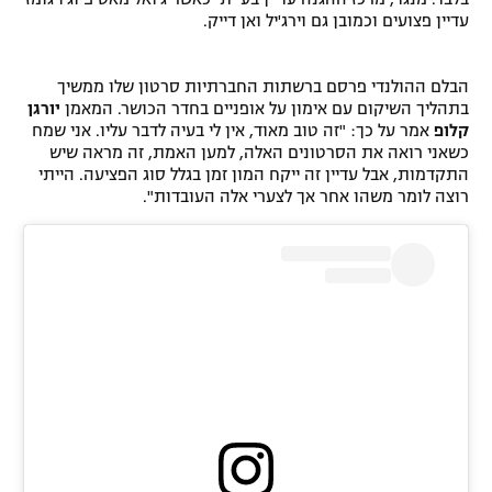
עדיין פצועים וכמובן גם וירג'יל ואן דייק.
רשיון להקרנה פומבית לבית עסק
הצטרפות לחבילת הערוצים
הבלם ההולנדי פרסם ברשתות החברתיות סרטון שלו ממשיך
בתהליך השיקום עם אימון על אופניים בחדר הכושר. המאמן
יורגן
קלופ
אמר על כך: "זה טוב מאוד, אין לי בעיה לדבר עליו. אני שמח
לוח דרושים – ג'ובנט
כשאני רואה את הסרטונים האלה, למען האמת, זה מראה שיש
התקדמות, אבל עדיין זה ייקח המון זמן בגלל סוג הפציעה. הייתי
תגיות
רוצה לומר משהו אחר אך לצערי אלה העובדות".
המגזין