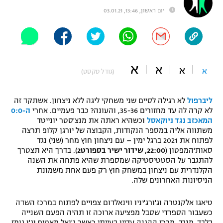
יום ראשון, 13:46, 03.01.21
"מחצית בשכונה" – פודקאסט
אופניים
ספורט מוטורי
משתתפים וזוכים בפרסים
א
א
כדורמים
א
א
(גודל טקסט)
תקנון משתתפים וזוכים בפרסים
טניס
פוטבול אמריקאי NFL
תקנון עבור פעילות אלקטרה
ליברפול
לא רגילה לסיים שני משחקי ליגה ללא ניצחון. אשתקד זה
לא קרה לה עד מחזורים 35-36, והעונה? כבר פעמיים. אחרי
ה-0:0
גיימינג E-Sports
בייסבול MLB
המאכזב נגד ניוקאסל
וכשהיא ראתה את מנצ'סטר יונייטד
תקנון עבור פעילות ספורט 1 – "מרלן"
משתווה אליה במספר הנקודות, הקבוצה של יורגן קלופ תרצה
ספורט אתגרי ואקסטרים
לפתוח את 2021 ברגל ימין – עם ניצחון חוץ מחר (שני) נגד
תנאי שימוש
סאות'המפטון (
22:00, שידור ישיר בספורט2
). בדרך היא תצטרך
להתגבר על הסטטיסטיקה שמספרת שהיא פתחה את השנה
אומנויות לחימה
הקלנדרית עם ניצחון במשחק חוץ רק פעם אחת משמונת
הניסיונות האחרונים שלה.
מדיניות פרטיות
גיימינג E-Sports
טיאגו אלקנטרה וג'ורג'יניו ווינאלדום צפויים לפתוח במרכז השדה
תקנון פעילות ספורט 1
כשעבור הספרדי שסבל מפציעה ארוכה זו תהיה הפעם השנייה
בלבד. מנגד, מרכז ההגנה עדיין בעייתי כאשר ג'ואל מאטיפ וג'ו גומז