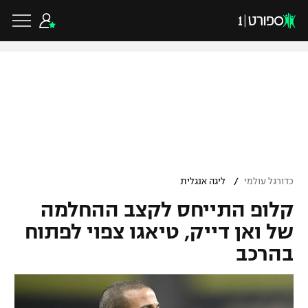
כדורגל ישראלי
ליגת העל
כדורגל עולמי
/
כדורגל עולמי
ליגה אנגלית
ליגה לאומית
קלופ התייחס לקצב ההחלמה
ליגת האלופות
כדורסל ישראלי
גביע הטוטו
של ואן דייק, טיאגו צפוי לפתוח
ליגה אירופית
בהרכב
ליגת ווינר סל
ליגיונרים
כדורסל עולמי
ליגה אנגלית
ליגה לאומית
גביע המדינה
NBA
ליגה גרמנית
ענפים נוספים