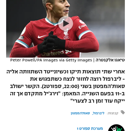
כדורסל נשים
נבחרת ישראל
יורוליג
ליגה ספרדית
טניס
VOD
מכבי תל אביב
מכבי חיפה
יורוקאפ
ליגה איטלקית
כדוריד
הפועל חולון
בית"ר ירושלים
רץ ברשת
ליגה צרפתית
כדורעף
הפועל ירושלים
מכבי תל אביב
ליגה הולנדית
שחייה
תוצאות
טיאגו אלקנטרה
|
Peter Powell/PA Images via Getty Images
דני אבדיה
הפועל תל אביב
ליגה טורקית
אחרי שתי תוצאות תיקו וכשיונייטד השתוותה אליה
ג'ודו
הפועל חיפה
- ליברפול רוצה לחזור לנצח כשתפגוש את
לוח שידורים
ליגה סינית
סאות'המפטון בשני (22:00, ספורט2). הקשר ישולב
אגרוף
הפועל באר שבע
ב-11 בפעם השנייה. המאמן: "וירג'יל מתקדם אך זה
ליגה ברזילאית
ברחבה
ייקח עוד זמן רב לצערי"
ספורט אולימפי
מכבי נתניה
ליגות נוספות
קבוצות:
ליברפול
סאות'המפטון
UFC
"מעל הליגה" – פודקאסט
בני יהודה
מערכת ספורט 1
היאבקות WWE