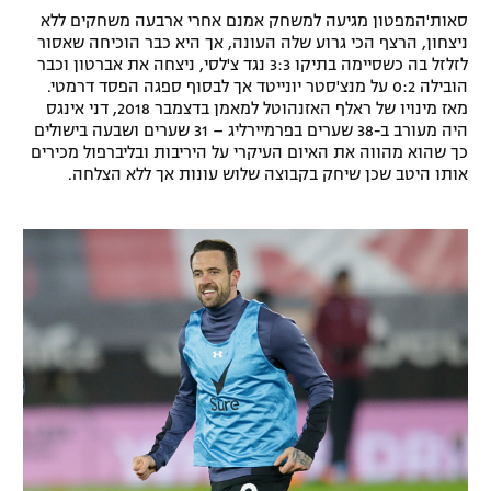
סאות'המפטון מגיעה למשחק אמנם אחרי ארבעה משחקים ללא
ניצחון, הרצף הכי גרוע שלה העונה, אך היא כבר הוכיחה שאסור
לזלזל בה כשסיימה בתיקו 3:3 נגד צ'לסי, ניצחה את אברטון וכבר
הובילה 0:2 על מנצ'סטר יונייטד אך לבסוף ספגה הפסד דרמטי.
מאז מינויו של ראלף האזנהוטל למאמן בדצמבר 2018, דני אינגס
היה מעורב ב-38 שערים בפרמיירליג – 31 שערים ושבעה בישולים
כך שהוא מהווה את האיום העיקרי על היריבות ובליברפול מכירים
אותו היטב שכן שיחק בקבוצה שלוש עונות אך ללא הצלחה.