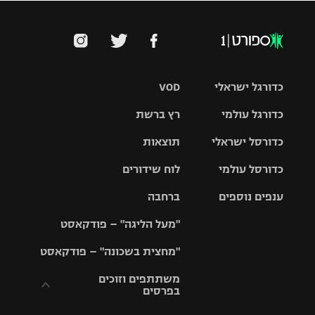
כדורגל ישראלי
VOD
כדורגל עולמי
רץ ברשת
ליגת העל
כדורסל ישראלי
תוצאות
ליגת
ליגה לאומית
האלופות
כדורסל עולמי
לוח שידורים
ליגת ווינר
סל
גביע הטוטו
ענפים נוספים
ברחבה
ליגה
NBA
אירופית
"מעל הליגה" – פודקאסט
ליגה לאומית
ליגיונרים
טניס
יורוליג
ליגה אנגלית
"מחצית בשכונה" – פודקאסט
כדורסל נשים
גביע המדינה
כדוריד
יורוקאפ
ליגה גרמנית
משתתפים וזוכים
בפרסים
מכבי תל
נבחרת
כדורעף
אביב
ישראל
ליגה