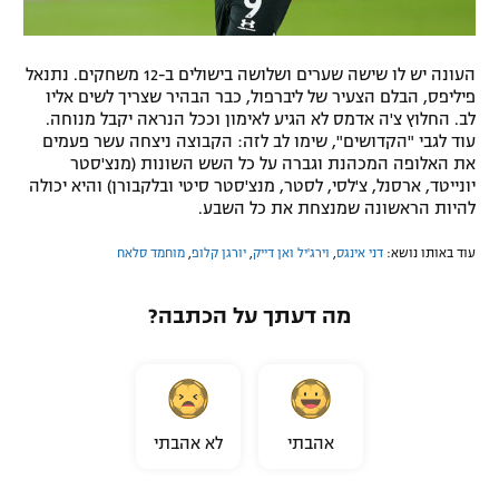
העונה יש לו שישה שערים ושלושה בישולים ב-12 משחקים. נתנאל
פיליפס, הבלם הצעיר של ליברפול, כבר הבהיר שצריך לשים אליו
לב. החלוץ צ'ה אדמס לא הגיע לאימון וככל הנראה יקבל מנוחה.
עוד לגבי "הקדושים", שימו לב לזה: הקבוצה ניצחה עשר פעמים
את האלופה המכהנת וגברה על כל השש השונות (מנצ'סטר
יונייטד, ארסנל, צ'לסי, לסטר, מנצ'סטר סיטי ובלקבורן) והיא יכולה
להיות הראשונה שמנצחת את כל השבע.
עוד באותו נושא:
דני אינגס
,
וירג'יל ואן דייק
,
יורגן קלופ
,
מוחמד סלאח
מה דעתך על הכתבה?
אהבתי
לא אהבתי