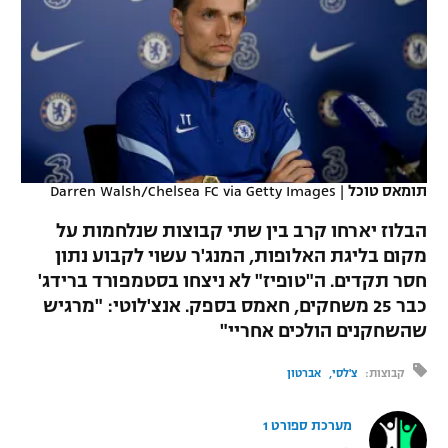
כדורסל נשים
נבחרת ישראל
יורוליג
ליגה ספרדית
טניס
VOD
מכבי תל אביב
מכבי חיפה
יורוקאפ
ליגה איטלקית
כדוריד
הפועל חולון
בית"ר ירושלים
רץ ברשת
ליגה צרפתית
כדורעף
הפועל ירושלים
מכבי תל אביב
ליגה הולנדית
תומאס טוכל
|
Darren Walsh/Chelsea FC via Getty Images
שחייה
תוצאות
דני אבדיה
הפועל תל אביב
הבלוז יארחו קרב בין שתי קבוצות שנלחמות על
ליגה טורקית
ג'ודו
מקום בליגת האלופות, המנג'ר עשוי לקבוע נתון
הפועל חיפה
לוח שידורים
חסר תקדים. ה"טופיז" לא ניצחו בסטמפורד ברידג'
ליגה סינית
אגרוף
כבר 25 משחקים, חאמס בספק. אנצ'לוטי: "מרגיש
הפועל באר שבע
שהשחקנים הולכים אחריי"
ליגה ברזילאית
ברחבה
ספורט אולימפי
מכבי נתניה
קבוצות:
צ'לסי
אברטון
ליגות נוספות
UFC
"מעל הליגה" – פודקאסט
בני יהודה
מערכת ספורט 1
היאבקות WWE