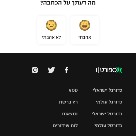
מה דעתך על הכתבה?
אהבתי
לא אהבתי
כדורגל ישראלי
VOD
כדורגל עולמי
רץ ברשת
ליגת העל
כדורסל ישראלי
תוצאות
ליגת
ליגה לאומית
האלופות
כדורסל עולמי
לוח שידורים
ליגת ווינר
סל
גביע הטוטו