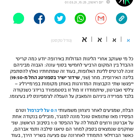
יום ראשון, 15:25, 07.03.21
"מחצית בשכונה" – פודקאסט
אופניים
ספורט מוטורי
משתתפים וזוכים בפרסים
א
א
א
א
(גודל טקסט)
כדורמים
תקנון משתתפים וזוכים בפרסים
טניס
פוטבול אמריקאי NFL
כל מי שעוקב אחרי הליגות הגדולות באירופה יודע כמה קריטי
תקנון עבור פעילות אלקטרה
ההבדל בין המקום הרביעי לחמישי בסוף עונה: הגבוה מביניהם
זוכה לכרטיס לליגת האלופות, בעוד זה שמתחתיו נאלץ להסתפק
גיימינג E-Sports
בייסבול MLB
בליגה האירופית. מחר (שני,
שידור ישיר בספורט2 החל מ-19:50
)
תקנון עבור פעילות ספורט 1 – "מרלן"
ייפגשו שתי הקבוצות המדורגות באותן מקומות בפרמיירליג –
ספורט אתגרי ואקסטרים
צ'לסי ואברטון, שיתמודדו זו מול זו בסטמפורד ברידג' כשנקודה
תנאי שימוש
בלבד מפרידה ביניהם והמאבק על העפלה לצ'מפיונס ליג בעיצומו.
אומנויות לחימה
הבלוז, שמגיעים לאחר ניצחון משמעותי
0:1 על ליברפול
וטרם
מדיניות פרטיות
הפסידו מאז שתומאס טוכל מונה למנג'ר, מובילים בנקודה אחת
גיימינג E-Sports
על אברטון ורוצים לגמול לה על ההפסד 1:0 בסיבוב הראשון. שני
שחקנים שנמצאים בספק למחר הם טיאגו סילבה ותמי אברהם,
תקנון פעילות ספורט 1
כאשר הברזילאי התמודד לאחרונה עם פציעה בשריר הירך, בעוד