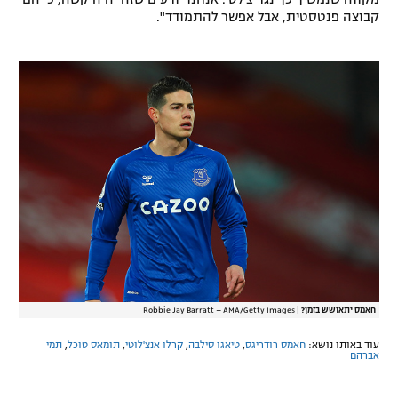
קבוצה פנטסטית, אבל אפשר להתמודד".
חאמס יתאושש בזמן?
|
Robbie Jay Barratt – AMA/Getty Images
עוד באותו נושא:
חאמס רודריגס
,
טיאגו סילבה
,
קרלו אנצ'לוטי
,
תומאס טוכל
,
תמי
אברהם