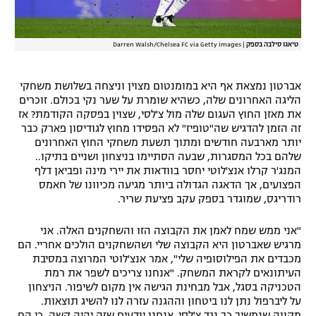
טיאגו סילבה בספק
|
Darren Walsh/Chelsea FC via Getty Images
אברטון נמצאת אף היא במומנטום מצוין וניצחה בשלושת משחקי
הליגה האחרונים שלה, כשהיא שומרת על שער נקי בכולם. זוכרים
את מאזן החוץ העגום שלה מול צ'לסי, שצוין בפסקה הקודמת? אז
זה הזמן להדגיש שה"טופיז" לא הפסידו מחוץ לגודיסון פארק כבר
יותר מארבעה חודשים ומתוך תשעת משחקי החוץ האחרונים
שלהם בכל המסגרות, שבעה הסתיימו בניצחון ושניים בתיקו..
המנג'ר קרלו אנצ'לוטי יחסר בוודאות את יירי מינה ופביאן דלף
הפצועים, אך הדאגה הגדולה ביותר מגיעה מכיוונו של חאמס
רודריגס, שמוגדר בספק עקב פציעת שריר.
"אני ממש שמח לאמן את הקבוצה הזו והשחקנים האלה. אני
מרגיש שאברטון היא הקבוצה שלי ושהשחקנים הולכים אחריי. הם
מכבדים את הפילוסופיה שלי", אמר אנצ'לוטי המרוצה במסיבת
העיתונאים לקראת המשחק. "אנחנו צריכים לשפר את רמת
הטכניקה בסגל, אבל מבחינת הגישה אין מקום לשיפור. הניצחון
על ליברפול נתן לנו ביטחון וההגנה עזרה לנו להשיג תוצאות.
מקווה שנמשיך כך נגד צ'לסי. אנחנו יודעים שזה יהיה קשה, כי הם