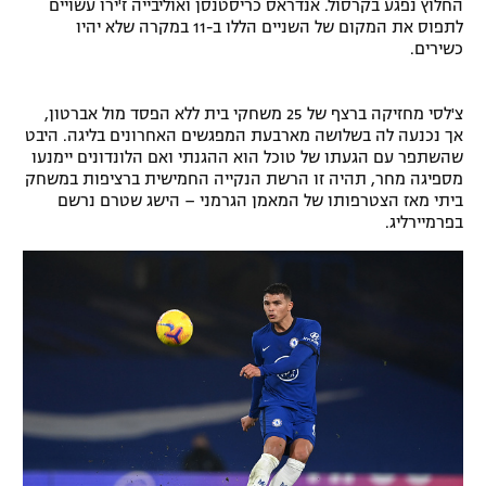
החלוץ נפגע בקרסול. אנדראס כריסטנסן ואוליבייה ז'ירו עשויים
רשיון להקרנה פומבית לבית עסק
לתפוס את המקום של השניים הללו ב-11 במקרה שלא יהיו
כשירים.
הצטרפות לחבילת הערוצים
צ'לסי מחזיקה ברצף של 25 משחקי בית ללא הפסד מול אברטון,
לוח דרושים – ג'ובנט
אך נכנעה לה בשלושה מארבעת המפגשים האחרונים בליגה. היבט
שהשתפר עם הגעתו של טוכל הוא ההגנתי ואם הלונדונים יימנעו
מספיגה מחר, תהיה זו הרשת הנקייה החמישית ברציפות במשחק
תגיות
ביתי מאז הצטרפותו של המאמן הגרמני – הישג שטרם נרשם
בפרמיירליג.
המגזין