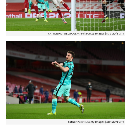
דיוגו ז'וטה נוגח
|
CATHERINE IVILL/POOL/AFP via Getty Images
דיוגו ז'וטה חוגג
|
Catherine Ivill/Getty Images