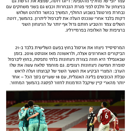
עמד יופי של מחליף מהספסל: דיוגו ז'וטה, שמצא את הרשת גם
בניצחון על וולבס לפני פגרת הנבחרות וכבש גם בשני משחקים עם
רשיון להקרנה פומבית לבית עסק
נבחרת פורטוגל בשבוע החולף, המשיך בכושר הלוהט ושלוש
דקות בלבד אחרי שנכנס העלה את ליברפול ליתרון. בהמשך, ז'וטה
הצטרפות לחבילת הערוצים
השלים צמד והטביע חותם גדול אף יותר על הניצחון השני
ברציפות של האלופה בפרמיירליג.
לוח דרושים – ג'ובנט
המרסיסייד ניצחו את ארסנל בחוץ בפעם השלישית בלבד ב-21
תגיות
הביקורים האחרונים אצלה, ולראשונה מאז אוגוסט 2016. בזמן
שבאנפילד היא חווה בצורת ניצחונות בלתי נתפסת, בחוץ ליברפול
המגזין
סופרת חמישה ניצחונות רצופים. גם מוחמד סלאח עשה את שלו
הערב: המצרי הבקיע את השער השני של קבוצתו ועלה לראש
טבלת הכובשים בליגה האנגלית, עם 18 שערים בסך הכל – אחד
יותר מהארי קיין שיקבל הזדמנות לחזור לפסגה בהמשך המחזור.