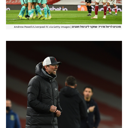
מוכנים לריאל מדריד. שחקני ליברפול חוגגים
|
Andrew Powell/Liverpool FC via Getty Images