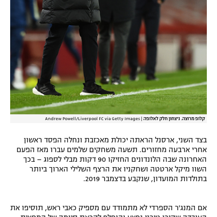
קלופ מרוצה. ניצחון חלק לאלופה
|
Andrew Powell/Liverpool FC via Getty Images
בצד השני, ארסנל הראתה יכולת מאכזבת ונחלה הפסד ראשון
אחרי ארבעה מחזורים. תשעה משחקים שלמים עברו מאז הפעם
האחרונה שבה הלונדונים החזיקו 90 דקות מבלי לספוג – בכך
השוו מיקל ארטטה ושחקניו את הרצף השלילי הארוך ביותר
בתולדות המועדון, שנקבע בדצמבר 2019.
אם המנג'ר הספרדי לא מתמודד עם מספיק כאבי ראש, תוסיפו את