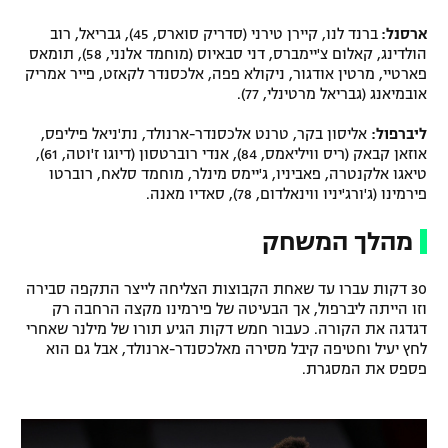
ארסנל:
ברנד לנו, קיירן טירני (סדריק סוארס, 45), גבריאל, רוב
הולדינג, קאלום צ'יימברס, דני סבאיוס (מוחמד אלנני, 58), תומאס
פארטיי, מרטין אודגור, ניקולא פפה, אלכסנדר לקאזט, פייר אמריק
אובמיאנג (גבריאל מרטינלי, 77).
ליברפול:
אליסון בקר, טרנט אלכסנדר-ארנולד, נת'ניאל פיליפס,
אוזאן קבאק (ריס וויליאמס, 84), אנדי רוברטסון (דיוגו ז'וטה, 61),
טיאגו אלקנטרה, פאביניו, ג'יימס מינלר, מוחמד סלאח, רוברטו
פירמינו (ג'ורג'יניו ווינאלדום, 78), סאדיו מאנה.
מהלך המשחק
30 דקות עברו עד שאחת הקבוצות הצליחה לייצר התקפה סבירה
וזו הייתה ליברפול, אך הבעיטה של פירמינו מקצה הרחבה רק
דגדגה את הקורה. כעבור חמש דקות הגיע תורו של מילנר שאחרי
לחץ יעיל וחטיפה קיבל מסירה מאלכסנדר-ארנולד, אבל גם הוא
פספס את המסגרת.