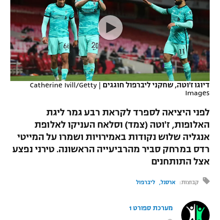
כדורסל נשים
נבחרת ישראל
יורוליג
ליגה ספרדית
טניס
VOD
מכבי תל אביב
מכבי חיפה
יורוקאפ
ליגה איטלקית
כדוריד
הפועל חולון
בית"ר ירושלים
רץ ברשת
ליגה צרפתית
כדורעף
הפועל ירושלים
מכבי תל אביב
דיוגו ז'וטה, שחקני ליברפול חוגגים
|
Catherine Ivill/Getty
Images
ליגה הולנדית
שחייה
תוצאות
דני אבדיה
הפועל תל אביב
לפני היציאה לספרד לקראת רבע גמר ליגת
ליגה טורקית
ג'ודו
האלופות, ז'וטה (צמד) וסלאח העניקו לאלופת
הפועל חיפה
לוח שידורים
אנגליה שלוש נקודות באמירויות ושמרו על המייטי
ליגה סינית
אגרוף
רדס במרחק סביר מהרביעייה הראשונה. טירני נפצע
הפועל באר שבע
אצל התותחנים
ליגה ברזילאית
ברחבה
ספורט אולימפי
מכבי נתניה
קבוצות:
ארסנל
ליברפול
ליגות נוספות
UFC
"מעל הליגה" – פודקאסט
בני יהודה
מערכת ספורט 1
היאבקות WWE