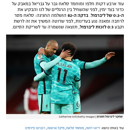
עוד ארבע דקות חלפו ומוחמד סלאח גבר על גבריאל במאבק על
כדור בצד ימין, לפני שהשחיל בין הרגליים של לנו והבקיע את
ה-0:2 של ליברפול
.
בדקה ה-82
הושלמה החגיגה: סלאח מסר
לרחבה ומאנה נגע בעדינות, לפני שז'וטה המשיך את זה לרשת
וקבע
0:3 לזכות ליברפול
, תוצאה שנשמרה עד לשריקת הסיום.
שחקני ליברפול חוגגים
|
Catherine Ivill/Getty Images
עוד באותו נושא:
דיוגו ז'וטה
,
מוחמד סלאח
,
מיקל ארטטה
,
רוברטו פירמינו