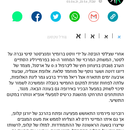
שבת, 23:54, 03.04.21
"מחצית בשכונה" – פודקאסט
אופניים
ספורט מוטורי
משתתפים וזוכים בפרסים
א
א
א
א
(גודל טקסט)
כדורמים
תקנון משתתפים וזוכים בפרסים
טניס
פוטבול אמריקאי NFL
אחרי שצ'לסי הובסה על ידי ווסט ברומיץ' ומנצ'סטר סיטי גברה על
תקנון עבור פעילות אלקטרה
לסטר, המשחק המרכזי של המחזור ה-30 בפרמיירליג הסתיים
הערב (שבת) בניצחון חוץ של ליברפול 0:3 על ארסנל, מצמד של
גיימינג E-Sports
בייסבול MLB
דיוגו ז'וטה ושער נוסף של מוחמד סלאח. אלופת אנגליה, שבעוד
תקנון עבור פעילות ספורט 1 – "מרלן"
ארבעה ימים תתארח אצל ריאל מדריד ברבע גמר ליגת האלופות,
ספורט אתגרי ואקסטרים
עלתה לפחות זמנית למקום החמישי בטבלה וממשיכה לשמור על
תנאי שימוש
סיכוי לשחק במפעל הבכיר באירופה גם בעונה הבאה. מנגד,
התותחנים התרחקו מהשגת כרטיס למפעלי אופ"א ונותרו במקום
אומנויות לחימה
התשיעי.
מדיניות פרטיות
גיימינג E-Sports
רוברטו פירמינו התאושש מפציעה ופתח בהרכב של יורגן קלופ,
אך גם איתו המייטי רדס לא הצליחו לממש את מעט המצבים
תקנון פעילות ספורט 1
שייצרו בשעה הראשונה של ההתמודדות. למזלו של קלופ, לרשותו