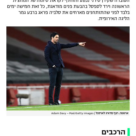
העובדה שקירן טירני נפצע והוחלף לקראת סיומה של המחצית
הראשונה וירד לספסל בהבעת פנים מודאגת, כל זאת חמישה ימים
בלבד לפני שהתותחנים מארחים את סלביה פראג ברבע גמר
הליגה האירופית.
ארטטה. רצף מדאיג לארסנל
|
Adam Davy – Pool/Getty Images
הרכבים