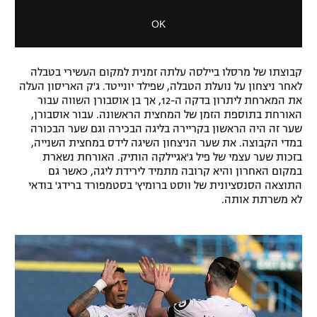
m
d
OK
o
a
d
l
a
D
l
i
קבוצתו של מרסלו ביילסה עלתה זמנית למקום העשירי בטבלה
w
לאחר ניצחון על נועלת הטבלה, שפילד יונייטד. ג'ק האריסון העלה
a
i
את המארחת ליתרון בדקה ה-12, אך בן אוסבורן השווה עבור
l
n
האורחת בתוספת הזמן של המחצית הראשונה. עבור אוסבורן,
o
d
שער זה היה הראשון בקריירה בליגה הבכירה וגם שער הבכורה
g
o
במדי הקבוצה. את שער הניצחון השיגה לידס במחצית השנייה,
w
בזכות שער עצמי של פיל ג'אגיילקה הותיק. האורחת נשארת
.
במקום האחרון והיא קרובה מתמיד לירידת ליגה, כאשר גם
התוצאה הסנסציונית של ווסט ברומיץ' בסטמפורד ברידג' בודאי
לא משרתת אותה.