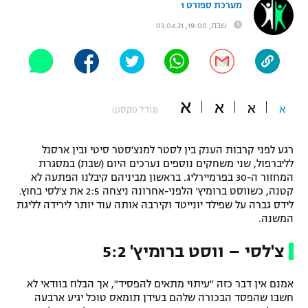
מערכת ספורט 1
"מחצית בשכונה" – פודקאסט
שבת, 19:00, 03.04.21
אופניים
ספורט מוטורי
משתתפים וזוכים בפרסים
כדורמים
א
א
תקנון משתתפים וזוכים בפרסים
א
א
טניס
(גודל טקסט)
פוטבול אמריקאי NFL
תקנון עבור פעילות אלקטרה
רגע לפני קרבות הענק בין לסטר למנצ'סטר סיטי ובין ארסנל
גיימינג E-Sports
בייסבול MLB
לליברפול, שני משחקים נוספים נערכים היום (שבת) במסגרת
תקנון עבור פעילות ספורט 1 – "מרלן"
המחזור ה-30 בפרמיירליג. בראשון מביניהם קיבלנו הפתעה לא
קטנה, כשווסט ברומיץ' הלפני-אחרונה ניצחה 2:5 את צ'לסי בחוץ.
ספורט אתגרי ואקסטרים
תנאי שימוש
לידס גברה על שפילד יונייטד וקירבה אותה עוד יותר לירידה לליגת
המשנה.
אומנויות לחימה
צ'לסי – ווסט ברומיץ' 5:2
מדיניות פרטיות
גיימינג E-Sports
אמנם אין דבר כזה "עיתוי מתאים להפסיד", אך הבלוז בוודאי לא
תקנון פעילות ספורט 1
חשבו שהפסד הבכורה שלהם בעידן תומאס טוכל יגיע ארבעה