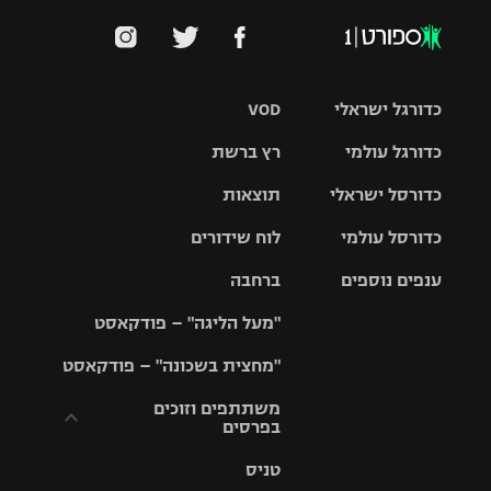
כדורגל ישראלי
VOD
כדורגל עולמי
רץ ברשת
ליגת העל
כדורסל ישראלי
תוצאות
ליגת
ליגה לאומית
האלופות
כדורסל עולמי
לוח שידורים
ליגת ווינר
סל
גביע הטוטו
ענפים נוספים
ברחבה
ליגה
NBA
אירופית
"מעל הליגה" – פודקאסט
ליגה לאומית
ליגיונרים
טניס
יורוליג
ליגה אנגלית
"מחצית בשכונה" – פודקאסט
כדורסל נשים
גביע המדינה
כדוריד
יורוקאפ
ליגה גרמנית
משתתפים וזוכים
בפרסים
מכבי תל
נבחרת
כדורעף
אביב
ישראל
ליגה
טניס
ספרדית
תקנון משתתפים