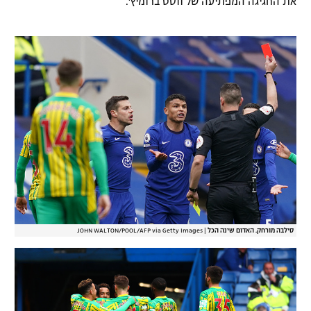
את החגיגה המפתיעה של ווסט ברומיץ'.
סילבה מורחק. האדום שינה הכל
|
JOHN WALTON/POOL/AFP via Getty Images