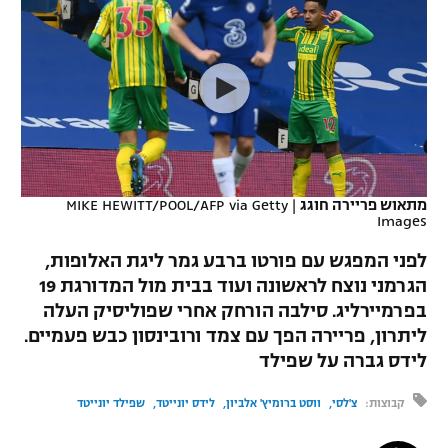
כדורסל נשים
נבחרת ישראל
יורוליג
ליגה ספרדית
טניס
VOD
מכבי תל אביב
מכבי חיפה
יורוקאפ
ליגה איטלקית
כדוריד
הפועל חולון
בית"ר ירושלים
רץ ברשת
ליגה צרפתית
כדורעף
הפועל ירושלים
מכבי תל אביב
ליגה הולנדית
שחייה
תוצאות
מתאוש פריירה חוגג
|
MIKE HEWITT/POOL/AFP via Getty
דני אבדיה
הפועל תל אביב
Images
ליגה טורקית
ג'ודו
לפני המפגש עם פורטו ברבע גמר ליגת האלופות,
הפועל חיפה
לוח שידורים
הגרמני נוצח לראשונה ועוד בבית מול המדורגת 19
ליגה סינית
אגרוף
בפרמיירליג. סילבה הורחק אחרי שפוליסיק העלה
הפועל באר שבע
ליגה ברזילאית
ליתרון, פריירה הפך עם צמד ורובינסון כבש פעמיים.
ברחבה
ספורט אולימפי
לידס גברה על שפילד
מכבי נתניה
ליגות נוספות
UFC
קבוצות:
צ'לסי
ווסט ברומיץ' אלביון
לידס יונייטד
שפילד יונייטד
"מעל הליגה" – פודקאסט
בני יהודה
היאבקות WWE