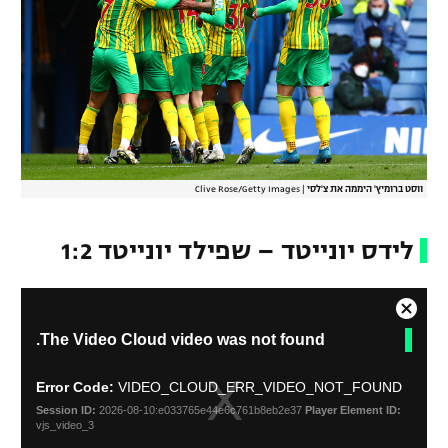
ווסט ברומיץ' היממה את צ'לסי
|
Clive Rose/Getty Images
לידס יונייטד – שפילד יונייטד 1:2
C
T
The Video Cloud video was not found.
l
h
o
i
s
s
Error Code:
VIDEO_CLOUD_ERR_VIDEO_NOT_FOUND
i
e
Session ID:
2026-08-10:e033765e44e6c761b8eb2e37
Player Element ID:
s
M
vjs_video_3
a
o