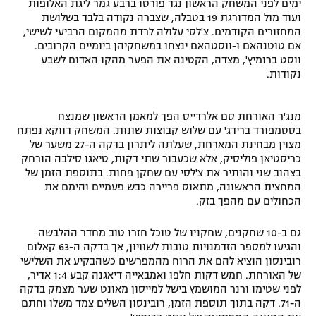
ימים לפני המשחק הראשון נגד פורטו ברבע גמר ליגת האלופות
רשיון להקרנה פומבית לבית עסק
ועוד מול המדורגת 19 בטבלה, שצברה נקודה בלבד בשלושת
המחזורים הקודמים. צ'לסי עלולה לרדת מהמקום הרביעי לשישי,
אם טוטנהאם ו-ווסטהאם ינצחו במשחקיהן ביומיים הקרובים.
הצטרפות לחבילת הערוצים
ווסט ברומיץ', מצדה, הקטינה את הפער מהקו האדום לשבע
נקודות.
לוח דרושים – ג'ובנט
מנג'ר האורחת סם אלרדייס הפך למאמן הראשון שמנצח
תגיות
בסטמפורד ברידג' עם שלוש קבוצות שונות. המשחק דווקא נפתח
מצוין מבחינת המארחת, שעלתה ליתרון בדקה ה-27 משער של
המגזין
כריסטיאן פוליסיק, אלא שכעבור שתי דקות, טיאגו סילבה הורחק
בצהוב שני והותיר את צ'לסי עם שחקן פחות. בתוספת הזמן של
המחצית הראשונה, מתאוס פריירה כבש פעמיים והימם את
הכחולים עם מהפך בזק.
גם ב-10 שחקנים, שחקניו של טוכל חזרו טוב מחדר ההלבשה
והגיעו למספר הזדמנויות טובות לשוויון, אך בדקה ה-63 קאלום
רובינסון הוציא להם את הרוח מהמפרשים כשהבקיע את השלישי
של האורחת. חמש דקות חלפו ואמבאייה דיאגנה קבע 1:4 אדיר,
לפני שטימו ורנר המושמץ בישל למייסון מאונט שער מצמק בדקה
ה-71. דקה בתוך תוספת הזמן, רובינסון השלים צמד משלו וחתם