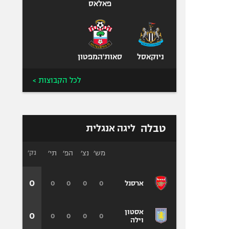
פאלאס
ניוקאסל
סאות'המפטון
לכל הקבוצות >
טבלה
ליגה אנגלית
מש׳
נצ׳
הפ׳
תי׳
נק׳
0
0
0
0
0
ארסנל
אסטון
0
0
0
0
0
וילה