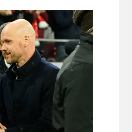
משתתפים וזוכים בפרסים
מכבי ת
הפועל 
תקנון משתתפים וזוכים בפרסים
הפועל 
תקנון עבור פעילות אלקטרה
הפועל 
תקנון עבור פעילות ספורט 1 – "מרלן"
מכבי נ
טניס
בני יהו
גיימינג E-Sports
תנאי שימוש
מדיניות פרטיות
תקנון פעילות ספורט 1
רשיון להקרנה פומבית לבית עסק
הצטרפות לחבילת הערוצים
לוח דרושים – ג'ובנט
תגיות