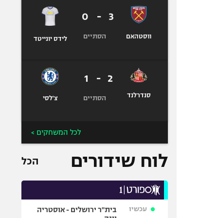
0
-
3
הסתיים
ווסטהאם
לידס יונייטד
1
-
2
סנדרלנד
הסתיים
צ'לסי
לכל המשחקים >
לוח שידורים
הכל
עכשיו
בית"ר ירושלים - אוסטריה