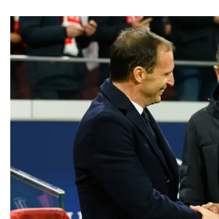
ל אביב
ליגה טורקית
תל אביב
ליגה סינית
חיפה
ליגה ברזילאית
באר שבע
ליגות נוספות
תניה
דה