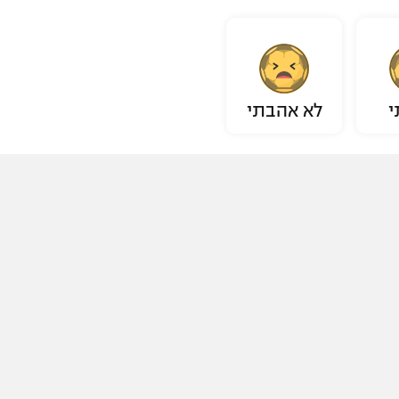
י
לא אהבתי