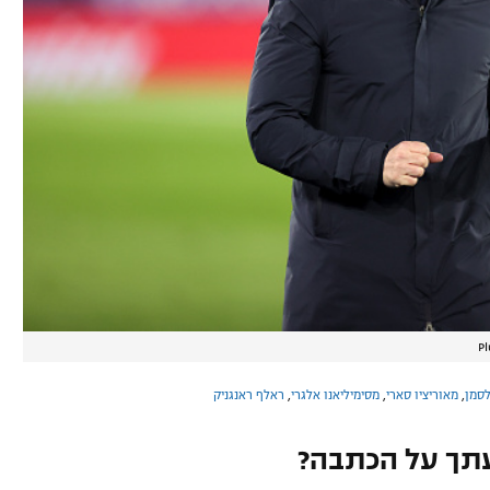
Pl
לסמן
,
מאוריציו סארי
,
מסימיליאנו אלגרי
,
ראלף ראנגניק
תך על הכתבה?