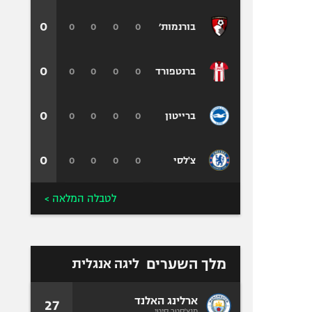
0
0
0
0
0
בורנמות׳
0
0
0
0
0
ברנטפורד
0
0
0
0
0
ברייטון
0
0
0
0
0
צ'לסי
לטבלה המלאה >
מלך השערים
ליגה אנגלית
ארלינג האלנד
27
מנצ'סטר סיטי