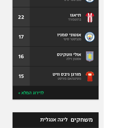
תיאגו
22
ברנטפורד
אנטוני סמניו
17
מנצ'סטר סיטי
אולי ווטקינס
16
אסטון וילה
מורגן גיבס וויט
15
נוטינגהאם פורסט
לדירוג המלא >
משחקים
ליגה אנגלית