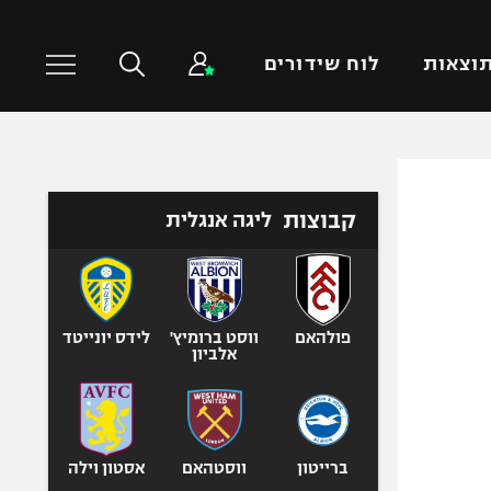
וצאות
לוח שידורים
כדורסל עולמי
ענפים נוספים
קבוצות
ליגה אנגלית
NBA
טניס
יורוליג
כדוריד
יורוקאפ
כדורעף
שחייה
פולהאם
ווסט ברומיץ'
לידס יונייטד
אלביון
ג'ודו
אגרוף
ספורט אולימפי
UFC
ברייטון
ווסטהאם
אסטון וילה