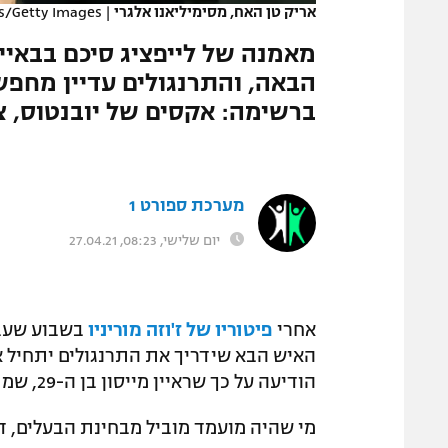
אריק טן האח, מסימיליאנו אלגרי
|
s/Getty Images
המגזין
מאמנה של לייפציג סיכם בבאייר
הבאה, והתרנגולים עדיין מחפש
ברשימה: אקסים של יובנטוס, צ'
מערכת ספורט 1
יום שלישי, 08:23, 27.04.21
אחרי
פיטוריו של ז'וזה מוריניו
בשבוע שעבר
האיש הבא שידריך את התרנגולים יתחיל א
הודיעה על כך שראיין מייסון בן ה-29, שמתפקד כמאמן זמני, ידריך את לסיום העונה.
מי שהיה מועמד מוביל מבחינת הבעלים, דניא