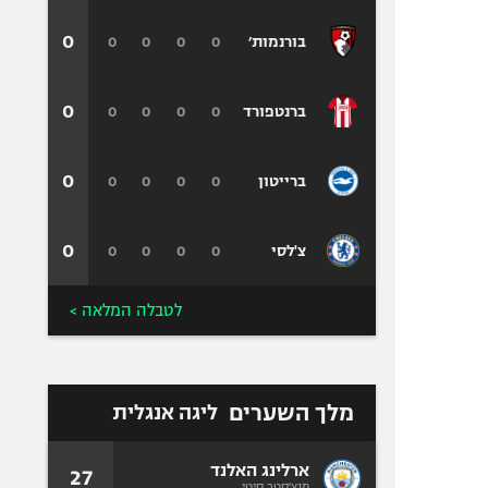
0
0
0
0
0
בורנמות׳
0
0
0
0
0
ברנטפורד
0
0
0
0
0
ברייטון
0
0
0
0
0
צ'לסי
לטבלה המלאה >
מלך השערים
ליגה אנגלית
ארלינג האלנד
27
מנצ'סטר סיטי