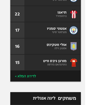
תיאגו
22
ברנטפורד
אנטוני סמניו
17
מנצ'סטר סיטי
אולי ווטקינס
16
אסטון וילה
מורגן גיבס וויט
15
נוטינגהאם פורסט
לדירוג המלא >
משחקים
ליגה אנגלית