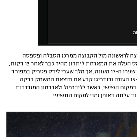
O
 נוצח לראשונה מול הקבוצה ממרכז הטבלה ופספסה
הזדמנות להתקרב לטופ 4. סטיוארט דאלאס העלה את המארחת ליתרון מהיר כבר לאחר 13 דקות,
יונג מין סון איזן במהרה לאחר 12 דקות עם שערו ה-17 העונה, אך מלך שערי לידס פטריק במפורד
החזיר את היתרון בדקה ה-42 עם שערו ה-15 העונה ורודריגו קבע את תוצאת המשחק בדקה
ה במקום השישי, כאשר לליברפול ולאברטון המזדנבות
ד עלתה באופן זמני למקום התשיעי.