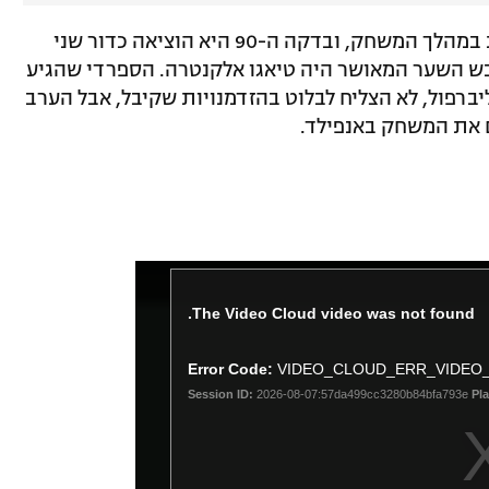
סאות'המפטון לא הצליחה לבוא לידי יכולת במהלך המשחק, ובדקה ה-90 היא הוציאה כדור שני
ש השער המאושר היה טיאגו אלקנטרה. הספרדי שהגיע
ברפול, לא הצליח לבלוט בהזדמנויות שקיבל, אבל הערב
 את המשחק באנפילד.
The Video Cloud video was not found.
Error Code:
VIDEO_CLOUD_ERR_VIDEO
Session ID:
2026-08-07:57da499cc3280b84bfa793e
Pla