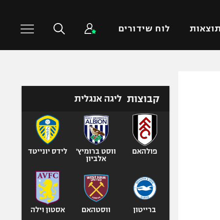
וצאות
לוח שידורים
כדורסל עולמי
ענפים נוספים
קבוצות
ליגה אנגלית
NBA
טניס
יורוליג
כדוריד
יורוקאפ
כדורעף
שחייה
פולהאם
ווסט ברומיץ'
לידס יונייטד
אלביון
ג'ודו
אגרוף
ספורט אולימפי
UFC
ברייטון
ווסטהאם
אסטון וילה