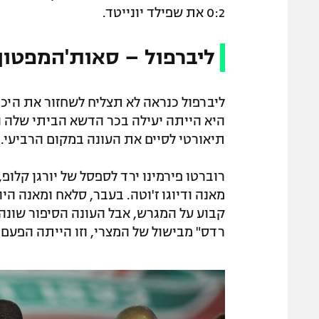
0:2 את שפילד יונייטד.
ליברפול – סאות'המפטון 0:2
ליברפול כנראה לא תצליח לשחזור את היכ
היא הייתה יעילה בכר הדשא הביתי שלה ו
תיאורטי לסיים את העונה במקום הרביעי.
רוברטו פירמינו ירד לספסל של יורגן קל
מאנה ודיוגו ז'וטה. בעבר, סלאח ומאנה הי
רדס" מבישול של המצרי, וזו הייתה הפעם