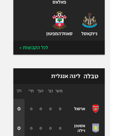
פאלאס
ניוקאסל
סאות'המפטון
לכל הקבוצות >
טבלה
ליגה אנגלית
מש׳
נצ׳
הפ׳
תי׳
נק׳
0
0
0
0
0
ארסנל
אסטון
0
0
0
0
0
וילה