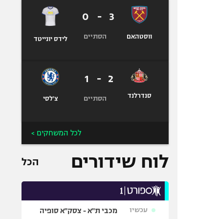
0
-
3
הסתיים
ווסטהאם
לידס יונייטד
1
-
2
סנדרלנד
הסתיים
צ'לסי
לכל המשחקים >
לוח שידורים
הכל
עכשיו
מכבי ת"א - צסק"א סופיה