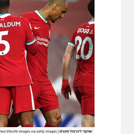
שחקני ליברפול חוגגים
|
Paul Ellis/PA Images via Getty Images