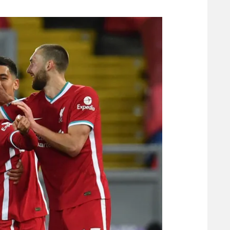
משתתפים וזוכים בפרסים
מכבי ת
הפועל 
תקנון משתתפים וזוכים בפרסים
הפועל 
תקנון עבור פעילות אלקטרה
הפועל 
תקנון עבור פעילות ספורט 1 – "מרלן"
מכבי נ
טניס
בני יהו
גיימינג E-Sports
תנאי שימוש
מדיניות פרטיות
תקנון פעילות ספורט 1
רשיון להקרנה פומבית לבית עסק
הצטרפות לחבילת הערוצים
לוח דרושים – ג'ובנט
תגיות