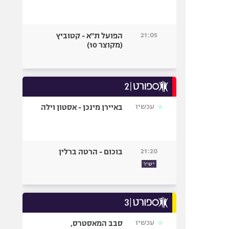
21:05
הפועל ת"א - קטוביץ
(מקוצר 10)
עכשיו
באיירן מינכן - אסטון וילה
21:20
בוכום - הרטה ברלין
ישיר
עכשיו
סבב המאסטרס,