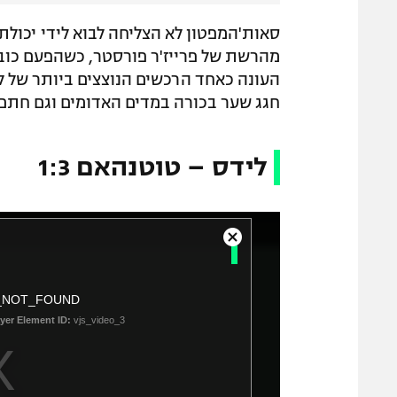
מהרשת של פרייז'ר פורסטר, כשהפעם כוב
העונה כאחד הרכשים הנוצצים ביותר של לי
חגג שער בכורה במדים האדומים וגם חתם
לידס – טוטנהאם 1:3
T
C
h
l
o
i
_NOT_FOUND
s
s
e
yer Element ID:
vjs_video_3
i
M
s
o
a
d
a