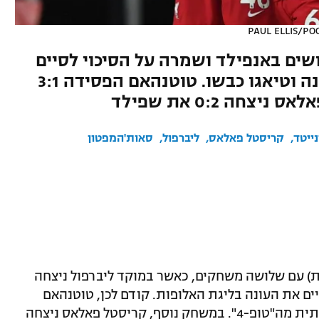
PAUL ELLIS/PO
ים באנפילד ושמרה על הסיכוי לסיים
את העונה בליגת האלופות. מאנה וטיאגו כבשו. טוטנהאם הפסידה 3:1
ייטד
קריסטל פאלאס
ליברפול
סאות'המפטון
היום (שבת) עם שלושה משחקים, כאשר במוקד ליברפול ניצחה
סיים את העונה בליגת האלופות. קודם לכן, טוטנהאם
רשמה הפסד 3:1 ללידס והתרחקה משמעותית מה"טופ-4". במשחק נוסף, קריסטל פאלאס ניצחה