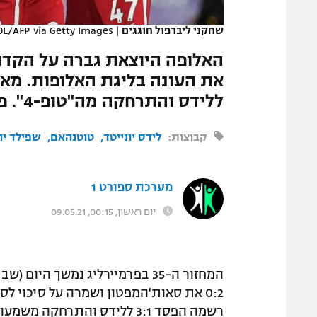
המגזין
שחקני ליברפול חוגגים
|
OL/AFP via Getty Images
האלופה היוצאת גברה על הקדוש
ללידס והתרחקה מה"טופ-4". פאלאס ניצחה 0:2 את שפילד
קבוצות:
לידס יונייטד
טוטנהאם
שפילד יונ
מערכת ספורט 1
יום ראשון, 00:15, 09.05.21
המחזור ה-35 בפרמיירליג נמשך 
0:2 את סאות'המפטון ושמרה על סיכוי ל