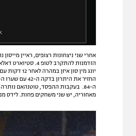
m
l
o
D
d
i
a
a
l
l
K
o
w
g
i
אחרי שני ניצחונות רצופים, ראיין מייסון
n
d
o
w
ה-84. בעקבות ההפסד, טוטנהאם נותר
.
מאחוריה, יש שני משחקים פחות. לידס מנג