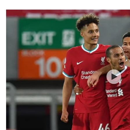
ל אביב
ליגה טורקית
תל אביב
ליגה סינית
חיפה
ליגה ברזילאית
באר שבע
ליגות נוספות
תניה
דה